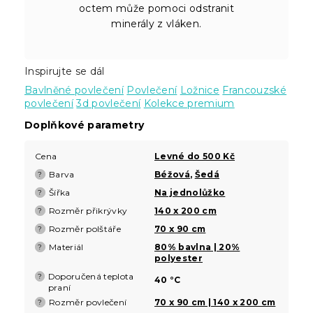
octem může pomoci odstranit
minerály z vláken.
Inspirujte se dál
Bavlněné povlečení
Povlečení
Ložnice
Francouzské
povlečení
3d povlečení
Kolekce premium
Doplňkové parametry
Cena
Levné do 500 Kč
Barva
Béžová
,
Šedá
?
Šířka
Na jednolůžko
?
Rozměr přikrývky
140 x 200 cm
?
Rozměr polštáře
70 x 90 cm
?
Materiál
80% bavlna | 20%
?
polyester
Doporučená teplota
?
40 °C
praní
Rozměr povlečení
70 x 90 cm | 140 x 200 cm
?