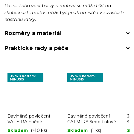
Pozn.: Zobrazení barvy a motivu se může lišit od
skutečnosti, motiv může být jinak umístěn v závislosti
nástřihu látky.
Rozměry a materiál
Praktické rady a péče
-15 % s kódem:
-15 % s kódem:
MINUS15
MINUS15
Bavlněné povlečení
Bavlněné povlečení
Jer
VALEIRA hnědé
CALMIRA šedo-fialové
še
Skladem
(>10 ks)
Skladem
(1 ks)
Sk