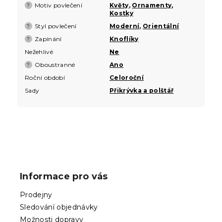
Motiv povlečení
Květy
,
Ornamenty
,
?
Kostky
Styl povlečení
Moderní
,
Orientální
?
Zapínání
Knoflíky
?
Nežehlivé
Ne
Oboustranné
Ano
?
Roční období
Celoroční
Sady
Přikrývka a polštář
Z
á
p
Informace pro vás
a
t
Prodejny
í
Sledování objednávky
Možnosti dopravy