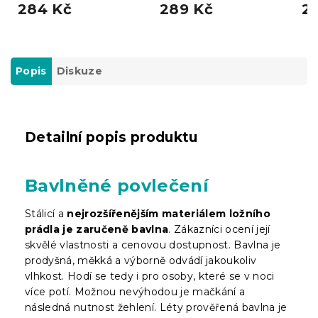
284 Kč
289 Kč
2
Popis
Diskuze
Detailní popis produktu
Bavlněné povlečení
Stálicí a
nejrozšířenějším materiálem ložního
prádla je zaručeně bavlna
. Zákazníci ocení její
skvělé vlastnosti a cenovou dostupnost. Bavlna je
prodyšná, měkká a výborně odvádí jakoukoliv
vlhkost. Hodí se tedy i pro osoby, které se v noci
více potí. Možnou nevýhodou je mačkání a
následná nutnost žehlení. Léty prověřená bavlna je