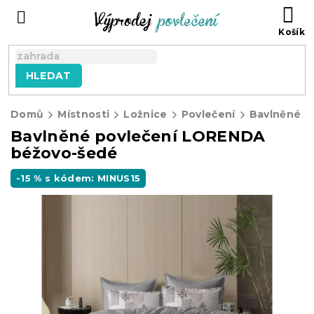
Přejít
NÁ
na
KO
obsah
HLEDAT
Domů
Místnosti
Ložnice
Povlečení
Bavlněné p
Bavlněné povlečení LORENDA
béžovo-šedé
-15 % s kódem: MINUS15