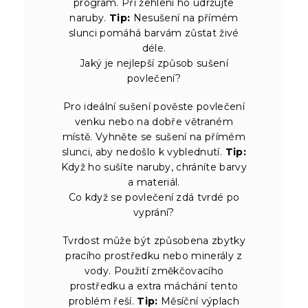
program. Při žehlení ho udržujte
naruby.
Tip:
Nesušení na přímém
slunci pomáhá barvám zůstat živé
déle.
Jaký je nejlepší způsob sušení
povlečení?
Pro ideální sušení pověste povlečení
venku nebo na dobře větraném
místě. Vyhněte se sušení na přímém
slunci, aby nedošlo k vyblednutí.
Tip:
Když ho sušíte naruby, chráníte barvy
a materiál.
Co když se povlečení zdá tvrdé po
vyprání?
Tvrdost může být způsobena zbytky
pracího prostředku nebo minerály z
vody. Použití změkčovacího
prostředku a extra máchání tento
problém řeší.
Tip:
Měsíční výplach