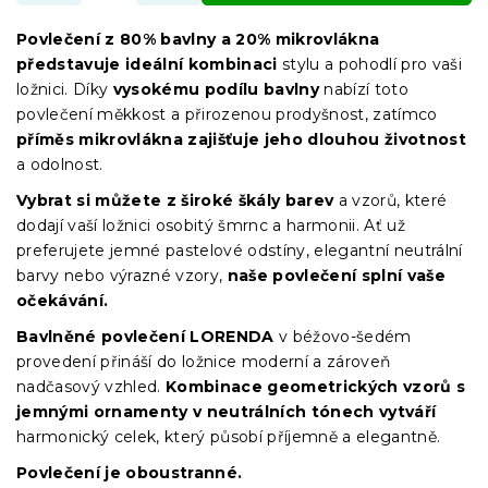
Povlečení z 80% bavlny a 20% mikrovlákna
představuje ideální kombinaci
stylu a pohodlí pro vaši
ložnici. Díky
vysokému podílu bavlny
nabízí toto
povlečení měkkost a přirozenou prodyšnost, zatímco
příměs mikrovlákna zajišťuje jeho dlouhou životnost
a odolnost.
Vybrat si můžete z široké škály barev
a vzorů, které
dodají vaší ložnici osobitý šmrnc a harmonii. Ať už
preferujete jemné pastelové odstíny, elegantní neutrální
barvy nebo výrazné vzory,
naše povlečení splní vaše
očekávání.
Bavlněné povlečení
LORENDA
v béžovo-šedém
provedení přináší do ložnice moderní a zároveň
nadčasový vzhled.
Kombinace geometrických vzorů s
jemnými ornamenty v neutrálních tónech vytváří
harmonický celek, který působí příjemně a elegantně.
Povlečení je oboustranné.