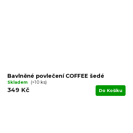
Bavlněné povlečení COFFEE šedé
Skladem
(>10 ks)
349 Kč
Do Košíku
Z
á