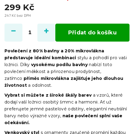
299 Kč
247 Kč bez DPH
Měrná
cena:
Přidat do košíku
Povlečení z 80% bavlny a 20% mikrovlákna
představuje ideální kombinaci
stylu a pohodlí pro vaši
ložnici. Díky
vysokému podílu bavlny
nabízí toto
povlečení měkkost a přirozenou prodyšnost,
zatímco
příměs mikrovlákna zajišťuje jeho dlouhou
životnost
a odolnost.
Vybrat si můžete z široké škály barev
a vzorů, které
dodají vaší ložnici osobitý šmrnc a harmonii. Ať už
preferujete jemné pastelové odstíny, elegantní neutrální
barvy nebo výrazné vzory,
naše povlečení splní vaše
očekávání.
Venkovský styl
s ornamenty zaručeně promění každou