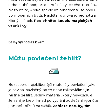
nebo kruhů podpoří orientální styl celého interiéru.
Nezoufejte, široké spektrum ornamentů se hodí i
do moderních bytů. Najděte rovnováhu, jednotu a
klidný spánek.
Podlehněte kouzlu magických
vzorů i vy
.
Dálný východ až k vám
.
Můžu povlečení žehlit?
Bezesporu nejoblíbenější materiály povlečení jako
je bavlna, bavlněný satén nebo mikrovlákno
je
nutné žehlit
. Jediný materiál, který nevyžaduje
žehlení je krep. Ihned po vyprání povlečení vypněte
pomocí kolíčků na sušák.
Žehlete naruby, tím