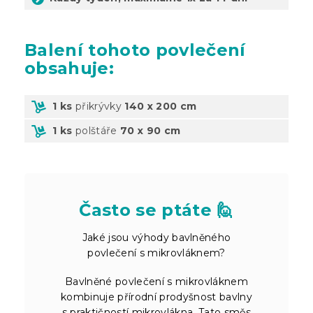
Balení
tohoto povlečení
obsahuje:
1 ks
přikrývky
140 x 200 cm
1 ks
polštáře
70 x 90 cm
Často se ptáte 🙋
Jaké jsou výhody bavlněného
povlečení s mikrovláknem?
Bavlněné povlečení s mikrovláknem
kombinuje přírodní prodyšnost bavlny
s praktičností mikrovlákna. Tato směs