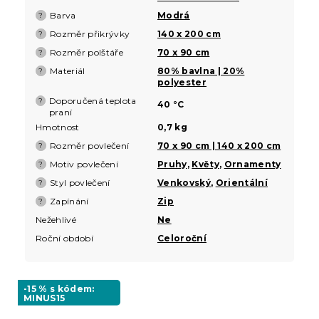
Barva
Modrá
?
Rozměr přikrývky
140 x 200 cm
?
Rozměr polštáře
70 x 90 cm
?
Materiál
80% bavlna | 20%
?
polyester
Doporučená teplota
?
40 °C
praní
Hmotnost
0,7 kg
Rozměr povlečení
70 x 90 cm | 140 x 200 cm
?
Motiv povlečení
Pruhy
,
Květy
,
Ornamenty
?
Styl povlečení
Venkovský
,
Orientální
?
Zapínání
Zip
?
Nežehlivé
Ne
Roční období
Celoroční
-15 % s kódem:
MINUS15