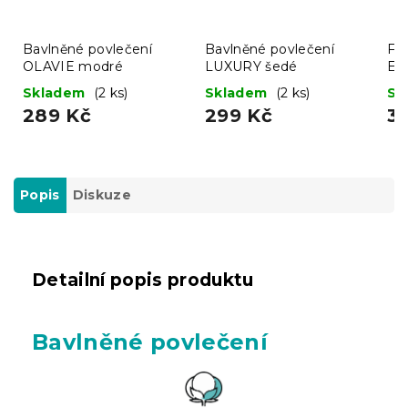
Bavlněné povlečení
Bavlněné povlečení
Fro
OLAVIE modré
LUXURY šedé
EX
mo
Skladem
(2 ks)
Skladem
(2 ks)
Sk
289 Kč
299 Kč
3
Popis
Diskuze
Detailní popis produktu
Bavlněné povlečení