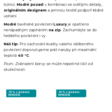
ložnici.
Modré pozad
í v kombinaci se světlými detaily,
originálním designem
a jemnou textilií podpoří klidné
usínání.
Modré
bavlněné povlečení
Luxury
je opatřeno
nenápadným zapínáním
na zip
. Zachumlejte se do
hebkého povlečení i vy.
Náš tip:
Pro zachování kvality vašeho oblíbeného
povlečení doporučujeme prát naruby při maximální
teplotě
40 °C
.
Pozn.: Zobrazení barvy se může nepatrně lišit od
skutečnosti.
-15 % s kódem:
-15 % s kódem:
MINUS15
MINUS15