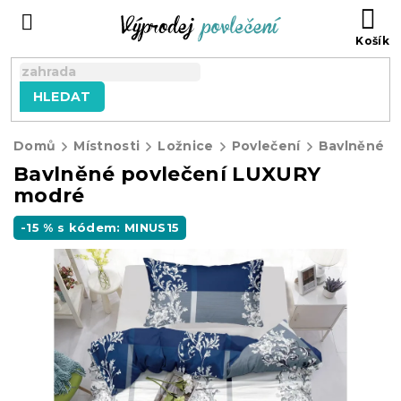
Přejít
NÁ
na
KO
obsah
HLEDAT
Domů
Místnosti
Ložnice
Povlečení
Bavlněné p
Bavlněné povlečení LUXURY
modré
-15 % s kódem: MINUS15