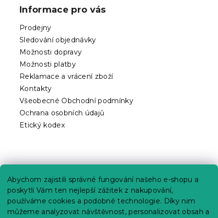
p
Informace pro vás
a
t
Prodejny
í
Sledování objednávky
Možnosti dopravy
Možnosti platby
Reklamace a vrácení zboží
Kontakty
Všeobecné Obchodní podmínky
Ochrana osobních údajů
Etický kodex
Praktické informace
Abychom zajistili správné fungování našeho e-shopu a
Kariéra
poskytli Vám ten nejlepší zážitek z nakupování,
používáme cookies a podobné technologie. Díky nim
Poptávky a B2B spolupráce
můžeme analyzovat návštěvnost, personalizovat obsah a