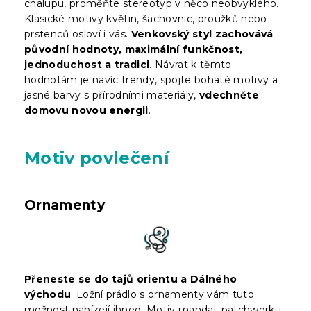
chalupu, proměňte stereotyp v něco neobvyklého.
Klasické motivy květin, šachovnic, proužků nebo
prstenců osloví i vás.
Venkovský styl zachovává
původní hodnoty, maximální funkčnost,
jednoduchost a tradici
. Návrat k těmto
hodnotám je navíc trendy, spojte bohaté motivy a
jasné barvy s přírodními materiály,
vdechněte
domovu novou energii
.
Motiv povlečení
Ornamenty
Přeneste se do tajů orientu a Dálného
východu
. Ložní prádlo s ornamenty vám tuto
možnost nabízejí ihned. Motiv mandal, patchworku