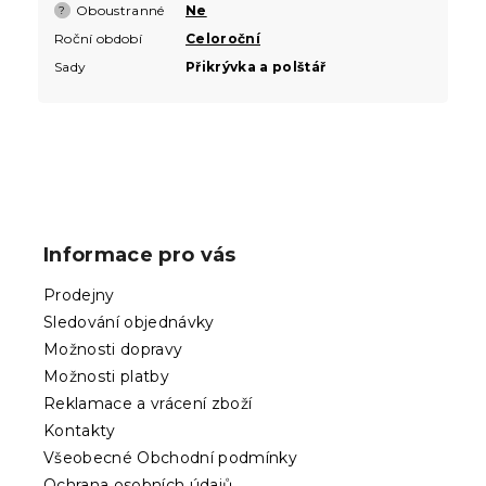
Oboustranné
Ne
?
Roční období
Celoroční
Sady
Přikrývka a polštář
Z
á
p
Informace pro vás
a
t
Prodejny
í
Sledování objednávky
Možnosti dopravy
Možnosti platby
Reklamace a vrácení zboží
Kontakty
Všeobecné Obchodní podmínky
Ochrana osobních údajů