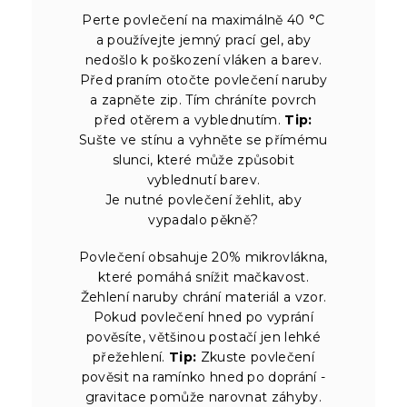
Perte povlečení na maximálně 40 °C
a používejte jemný prací gel, aby
nedošlo k poškození vláken a barev.
Před praním otočte povlečení naruby
a zapněte zip. Tím chráníte povrch
před otěrem a vyblednutím.
Tip:
Sušte ve stínu a vyhněte se přímému
slunci, které může způsobit
vyblednutí barev.
Je nutné povlečení žehlit, aby
vypadalo pěkně?
Povlečení obsahuje 20% mikrovlákna,
které pomáhá snížit mačkavost.
Žehlení naruby chrání materiál a vzor.
Pokud povlečení hned po vyprání
pověsíte, většinou postačí jen lehké
přežehlení.
Tip:
Zkuste povlečení
pověsit na ramínko hned po doprání -
gravitace pomůže narovnat záhyby.