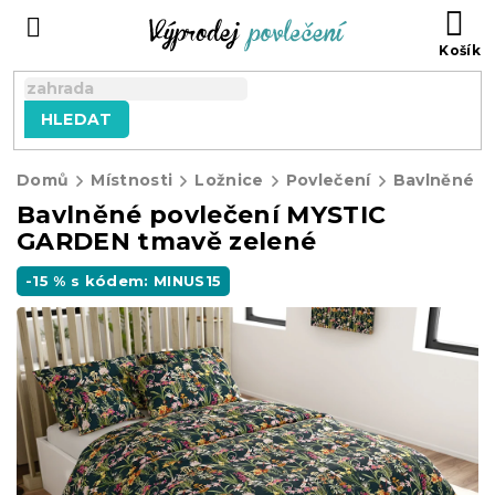
Přejít
NÁ
na
KO
obsah
HLEDAT
Domů
Místnosti
Ložnice
Povlečení
Bavlněné p
Bavlněné povlečení MYSTIC
GARDEN tmavě zelené
-15 % s kódem: MINUS15