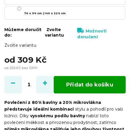
70 x 90 cm | 140 x 220 cm
Můžeme doručit
Zvolte
Možnosti
do:
variantu
doručení
Zvolte variantu
od
309 Kč
od
255 Kč
bez DPH
Měrná
cena:
Přidat do košíku
Povlečení z 80% bavlny a 20% mikrovlákna
představuje ideální kombinaci
stylu a pohodlí pro vaši
ložnici. Díky
vysokému podílu bavlny
nabízí toto
povlečení měkkost a přirozenou prodyšnost, zatímco
příměs mikrovlákna zajišťuje jeho dlouhou životnost