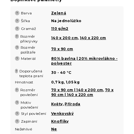
Barva
Zelená
?
Šířka
Na jednolůžko
?
Gramáž
110 g/m2
?
Rozměr
?
140 x 200 cm
,
140 x 220 cm
přikrývky
Rozměr
?
70 x 90 cm
polštáře
Materiál
80% bavlna | 20% mikrovlákno -
?
polyester
Doporučená
?
30 - 40 °C
teplota praní
Hmotnost
0,7 kg, 1,05 kg
Rozměr
70 x 90 cm | 140 x 200 cm
,
70 x
?
povlečení
90 cm | 140 x 220 cm
Motiv
?
Květy
,
Příroda
povlečení
Styl povlečení
Venkovský
?
Zapínání
Knoflíky
?
Nežehlivé
Ne