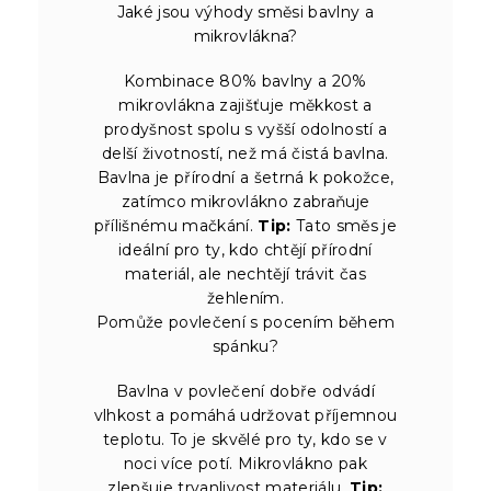
Jaké jsou výhody směsi bavlny a
mikrovlákna?
Kombinace 80% bavlny a 20%
mikrovlákna zajišťuje měkkost a
prodyšnost spolu s vyšší odolností a
delší životností, než má čistá bavlna.
Bavlna je přírodní a šetrná k pokožce,
zatímco mikrovlákno zabraňuje
přílišnému mačkání.
Tip:
Tato směs je
ideální pro ty, kdo chtějí přírodní
materiál, ale nechtějí trávit čas
žehlením.
Pomůže povlečení s pocením během
spánku?
Bavlna v povlečení dobře odvádí
vlhkost a pomáhá udržovat příjemnou
teplotu. To je skvělé pro ty, kdo se v
noci více potí. Mikrovlákno pak
zlepšuje trvanlivost materiálu.
Tip: