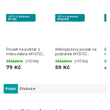
-10 % s kódem:
-15 % s kódem:
-1
BTS10
MINUS15
MI
Povlak na polštář z
Mikroplyšový povlak na
Ba
mikrovlákna MYSTIC
polštářek MYSTIC
HE
GARDEN 70x90 cm
GARDEN 45x45 cm,
Skladem
(>10 ks)
Skladem
(>10 ks)
Sk
tmavě zelený
tmavě zelený
79 Kč
59 Kč
o
Popis
Diskuze