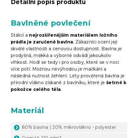
Detailní popis produktu
Bavlněné povlečení
Stálicí a
nejrozšířenějším materiálem ložního
prádla je zaručeně bavlna
. Zákazníci ocení její
skvělé vlastnosti a cenovou dostupnost. Bavlna je
prodyšná, měkká a výborně odvádí jakoukoliv
vlhkost. Hodí se tedy i pro osoby, které se v noci
více potí. Možnou nevýhodou je mačkání a
následná nutnost žehlení. Léty prověřená bavlna je
přírodní vlákno získané z bavlníku, které je
šetrné k
pokožce celého těla
.
Materiál
80% bavlna | 20% mikrovlákno - polyester
Gramáž: 110 g/m2