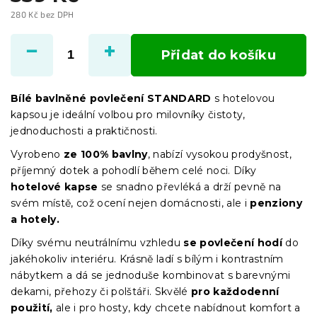
280 Kč bez DPH
Měrná
cena:
Přidat do košíku
Bílé bavlněné povlečení STANDARD
s hotelovou
kapsou je ideální volbou pro milovníky čistoty,
jednoduchosti a praktičnosti.
Vyrobeno
ze 100% bavlny
, nabízí vysokou prodyšnost,
příjemný dotek a pohodlí během celé noci. Díky
hotelové kapse
se snadno převléká a drží pevně na
svém místě, což ocení nejen domácnosti, ale i
penziony
a hotely.
Díky svému neutrálnímu vzhledu
se povlečení hodí
do
jakéhokoliv interiéru. Krásně ladí s bílým i kontrastním
nábytkem a dá se jednoduše kombinovat s barevnými
dekami, přehozy či polštáři. Skvělé
pro každodenní
použití,
ale i pro hosty, kdy chcete nabídnout komfort a