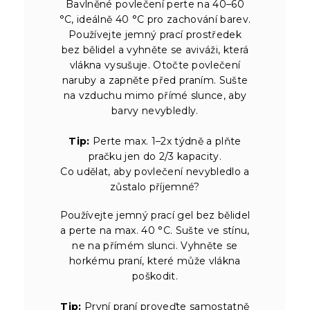
Bavlněné povlečení perte na 40–60
°C, ideálně 40 °C pro zachování barev.
Používejte jemný prací prostředek
bez bělidel a vyhněte se aviváži, která
vlákna vysušuje. Otočte povlečení
naruby a zapněte před praním. Sušte
na vzduchu mimo přímé slunce, aby
barvy nevybledly.
Tip:
Perte max. 1–2x týdně a plňte
pračku jen do 2/3 kapacity.
Co udělat, aby povlečení nevybledlo a
zůstalo příjemné?
Používejte jemný prací gel bez bělidel
a perte na max. 40 °C. Sušte ve stínu,
ne na přímém slunci. Vyhněte se
horkému praní, které může vlákna
poškodit.
Tip:
První praní proveďte samostatně