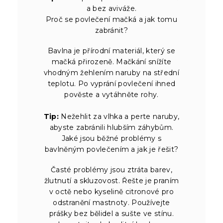
a bez aviváže.
Proč se povlečení mačká a jak tomu
zabránit?
Bavlna je přírodní materiál, který se
mačká přirozeně. Mačkání snížíte
vhodným žehlením naruby na střední
teplotu. Po vyprání povlečení ihned
pověste a vytáhněte rohy.
Tip:
Nežehlit za vlhka a perte naruby,
abyste zabránili hlubším záhybům.
Jaké jsou běžné problémy s
bavlněným povlečením a jak je řešit?
Časté problémy jsou ztráta barev,
žlutnutí a skluzovost. Řešte je praním
v octě nebo kyselině citronové pro
odstranění mastnoty. Používejte
prášky bez bělidel a sušte ve stínu.