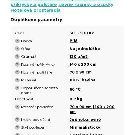
přikrývky a polštáře
Levné ručníky a osušky
Hotelová prostěradla
Doplňkové parametry
Cena
301 - 500 Kč
Barva
Bílá
?
Šířka
Na jednolůžko
?
Gramáž
120 g/m2
?
Rozměr přikrývky
140 x 200 cm
?
Rozměr polštáře
70 x 90 cm
?
Materiál
100% bavlna
?
Doporučená teplota
?
60 °C
praní
Hmotnost
0,7 kg
Rozměr povlečení
70 x 90 cm | 140 x 200
?
cm
Motiv povlečení
Jednobarevné
?
Styl povlečení
Minimalistický
?