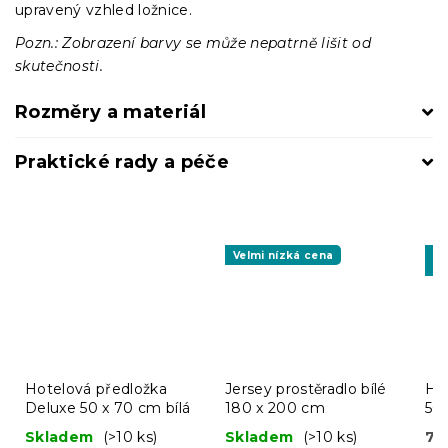
upravený vzhled ložnice.
Pozn.: Zobrazení barvy se může nepatrně lišit od
skutečnosti.
Rozměry a materiál
Praktické rady a péče
Velmi nízká cena
-1
BT
Hotelová předložka
Jersey prostěradlo bílé
Hot
Deluxe 50 x 70 cm bílá
180 x 200 cm
50 
ba
Skladem
(>10 ks)
Skladem
(>10 ks)
7 