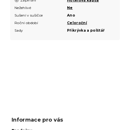
Zapínání
Hotelová kapsa
?
Nežehlivé
Ne
Sušení v sušičce
Ano
Roční období
Celoroční
Sady
Přikrývka a polštář
Buďte první, kdo napíše příspěvek k této položce.
PŘIDAT KOMENTÁŘ
Z
á
p
Informace pro vás
a
t