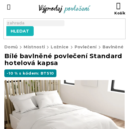
Přejít
NÁ
na
KO
obsah
HLEDAT
Domů
Místnosti
Ložnice
Povlečení
Bavlněné p
Bílé bavlněné povlečení Standard
hotelová kapsa
-10 % s kódem: BTS10