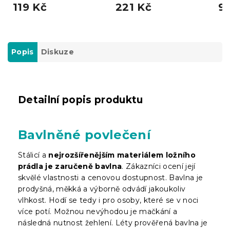
119 Kč
221 Kč
9
Popis
Diskuze
Detailní popis produktu
Bavlněné povlečení
Stálicí a
nejrozšířenějším materiálem ložního
prádla je zaručeně bavlna
. Zákazníci ocení její
skvělé vlastnosti a cenovou dostupnost. Bavlna je
prodyšná, měkká a výborně odvádí jakoukoliv
vlhkost. Hodí se tedy i pro osoby, které se v noci
více potí. Možnou nevýhodou je mačkání a
následná nutnost žehlení. Léty prověřená bavlna je