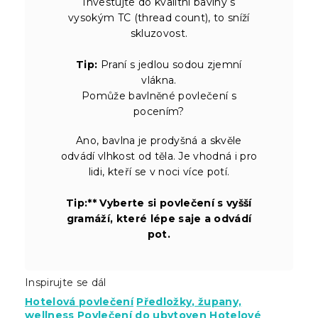
Investujte do kvalitní bavlny s
vysokým TC (thread count), to sníží
skluzovost.
Tip:
Praní s jedlou sodou zjemní
vlákna.
Pomůže bavlněné povlečení s
pocením?
Ano, bavlna je prodyšná a skvěle
odvádí vlhkost od těla. Je vhodná i pro
lidi, kteří se v noci více potí.
Tip:** Vyberte si povlečení s vyšší
gramáží, které lépe saje a odvádí
pot.
Inspirujte se dál
Hotelová povlečení
Předložky, župany,
wellness
Povlečení do ubytoven
Hotelové