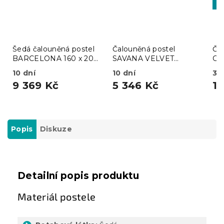
MI
Šedá čalouněná postel
Čalouněná postel
Ča
BARCELONA 160 x 200
SAVANA VELVET
CO
cm
120x200 cm béžová
př
10 dní
10 dní
3 
rů
9 369 Kč
5 346 Kč
1
Popis
Diskuze
Detailní popis produktu
Materiál postele