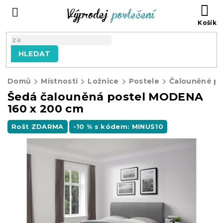
Přejít
NÁ
na
KO
obsah
HLEDAT
Domů
Místnosti
Ložnice
Postele
Čalouněné po
Šedá čalouněná postel MODENA
160 x 200 cm
Rošt ZDARMA
-10 % s kódem: MINUS10