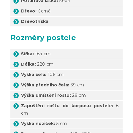
Potahová látka:
Šedá
Dřevo:
Černá
Dřevotříska
Rozměry postele
Šířka:
164 cm
Délka:
220 cm
Výška čela:
106 cm
Výška předního čela:
39 cm
Výška umístění roštu:
29 cm
Zapuštění roštu do korpusu postele:
6
cm
Výška nožiček:
5 cm