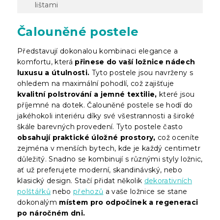
lištami
Čalouněné postele
Představují dokonalou kombinaci elegance a
komfortu, která
přinese do vaší ložnice nádech
luxusu a útulnosti.
Tyto postele jsou navrženy s
ohledem na maximální pohodlí, což zajišťuje
kvalitní polstrování a jemné textilie,
které jsou
příjemné na dotek. Čalouněné postele se hodí do
jakéhokoli interiéru díky své všestrannosti a široké
škále barevných provedení. Tyto postele často
obsahují praktické úložné prostory,
což oceníte
zejména v menších bytech, kde je každý centimetr
důležitý. Snadno se kombinují s různými styly ložnic,
ať už preferujete moderní, skandinávský, nebo
klasický design. Stačí přidat několik
dekorativních
polštářků
nebo
přehozů
a vaše ložnice se stane
dokonalým
místem pro odpočinek a regeneraci
po náročném dni.