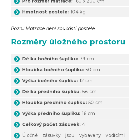
Pro rozměr matrace:
160 x 200 cm
Hmotnost postele:
104 kg
Pozn.: Matrace není součástí postele.
Rozměry úložného prostoru
Délka bočního šuplíku:
79 cm
Hloubka bočního šuplíku:
50 cm
Výška bočního šuplíku:
12 cm
Délka předního šuplíku:
68 cm
Hloubka předního šuplíku:
50 cm
Výška předního šuplíku:
16 cm
Celkový počet zásuvek:
4
Úložné zásuvky jsou vybaveny vodícími