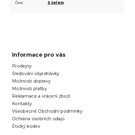
Čelo
S čelem
Z
á
p
Informace pro vás
a
t
Prodejny
í
Sledování objednávky
Možnosti dopravy
Možnosti platby
Reklamace a vrácení zboží
Kontakty
Všeobecné Obchodní podmínky
Ochrana osobních údajů
Etický kodex