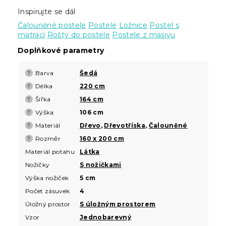
Inspirujte se dál
Čalouněné postele
Postele
Ložnice
Postel s
matrací
Rošty do postele
Postele z masivu
Doplňkové parametry
Barva
Šedá
?
Délka
220 cm
?
Šířka
164 cm
?
Výška
106 cm
?
Materiál
Dřevo
,
Dřevotříska
,
Čalouněné
?
Rozměr
160 x 200 cm
?
Materiál potahu
Látka
Nožičky
S nožičkami
Výška nožiček
5 cm
Počet zásuvek
4
Úložný prostor
S úložným prostorem
Vzor
Jednobarevný