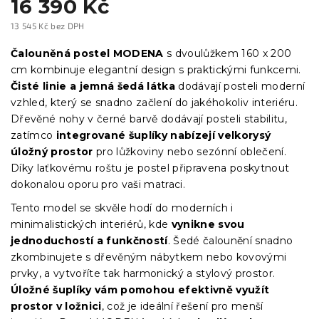
16 390 Kč
13 545 Kč bez DPH
Měrná
cena:
Čalouněná postel MODENA
s dvoulůžkem 160 x 200
cm kombinuje elegantní design s praktickými funkcemi.
Čisté linie a jemná šedá látka
dodávají posteli moderní
vzhled, který se snadno začlení do jakéhokoliv interiéru.
Dřevěné nohy v černé barvě dodávají posteli stabilitu,
zatímco
integrované šuplíky nabízejí velkorysý
úložný prostor
pro lůžkoviny nebo sezónní oblečení.
Díky laťkovému roštu je postel připravena poskytnout
dokonalou oporu pro vaši matraci.
Tento model se skvěle hodí do moderních i
minimalistických interiérů, kde
vynikne svou
jednoduchostí a funkčností
. Šedé čalounění snadno
zkombinujete s dřevěným nábytkem nebo kovovými
prvky, a vytvoříte tak harmonický a stylový prostor.
Úložné šuplíky vám pomohou efektivně využít
prostor v ložnici
, což je ideální řešení pro menší