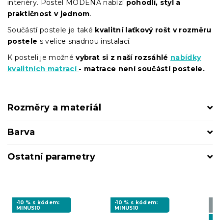
interiéry. Postel MODENA nabízí
pohodlí, styl a
praktičnost v jednom
.
Součástí postele je také
kvalitní laťkový rošt v rozměru
postele
s velice snadnou instalací.
K posteli je možné
vybrat si z naší rozsáhlé
nabídky
kvalitních matrací
- matrace není součástí postele.
Rozměry a materiál
Barva
Ostatní parametry
-10 % s kódem:
-10 % s kódem:
Vy
MINUS10
MINUS10
❖
-1