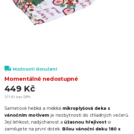
Možnosti doručení
Momentálně nedostupné
449 Kč
371 Kč bez DPH
Měrná
cena:
Sametově hebká a měkká
mikroplyšová deka
s
vánočním motivem
je nezbytností do chladných večerů.
Její lehkost, nadýchanost a
úžasnou hřejivost
si
zamilujete na první dotek.
Bílou vánoční deku 180 x