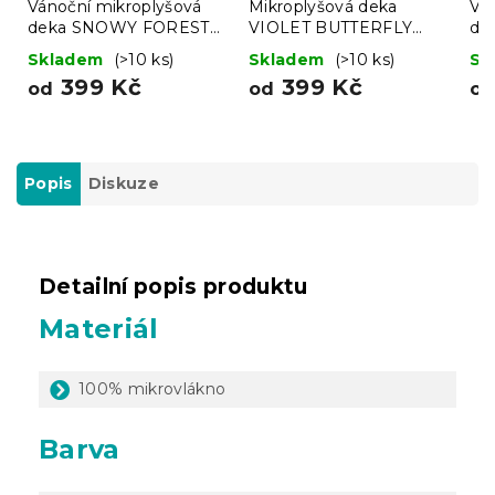
Vánoční mikroplyšová
Mikroplyšová deka
Vá
deka SNOWY FOREST
VIOLET BUTTERFLY
de
šedá
tmavě modrá
še
Skladem
(>10 ks)
Skladem
(>10 ks)
Sk
399 Kč
399 Kč
od
od
o
Popis
Diskuze
Detailní popis produktu
Materiál
100% mikrovlákno
Barva