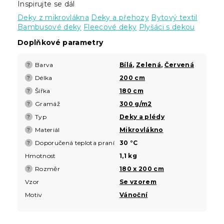
Inspirujte se dál
Deky z mikrovlákna
Deky a přehozy
Bytový textil
Bambusové deky
Fleecové deky
Plyšáci s dekou
Doplňkové parametry
Barva
Bílá
,
Zelená
,
Červená
?
Délka
200 cm
?
Šířka
180 cm
?
Gramáž
300 g/m2
?
Typ
Deky a plédy
?
Materiál
Mikrovlákno
?
Doporučená teplota praní
30 °C
?
Hmotnost
1,1 kg
Rozměr
180 x 200 cm
?
Vzor
Se vzorem
Motiv
Vánoční