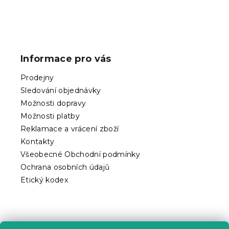
Z
á
p
Informace pro vás
a
t
Prodejny
í
Sledování objednávky
Možnosti dopravy
Možnosti platby
Reklamace a vrácení zboží
Kontakty
Všeobecné Obchodní podmínky
Ochrana osobních údajů
Etický kodex