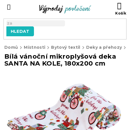
Přejít
NÁ
na
KO
obsah
HLEDAT
Domů
Místnosti
Bytový textil
Deky a přehozy
Bílá vánoční mikroplyšová deka
SANTA NA KOLE, 180x200 cm