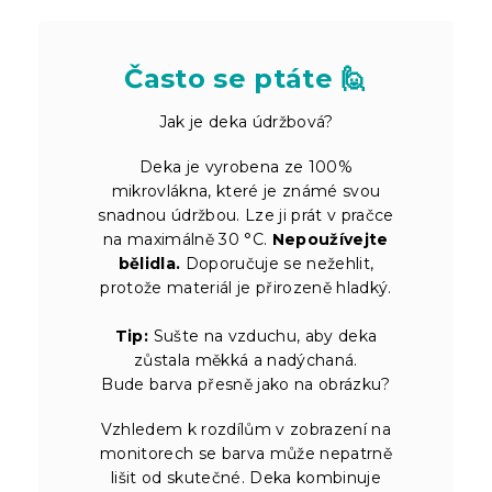
Často se ptáte 🙋
Jak je deka údržbová?
Deka je vyrobena ze 100%
mikrovlákna, které je známé svou
snadnou údržbou. Lze ji prát v pračce
na maximálně 30 °C.
Nepoužívejte
bělidla.
Doporučuje se nežehlit,
protože materiál je přirozeně hladký.
Tip:
Sušte na vzduchu, aby deka
zůstala měkká a nadýchaná.
Bude barva přesně jako na obrázku?
Vzhledem k rozdílům v zobrazení na
monitorech se barva může nepatrně
lišit od skutečné. Deka kombinuje