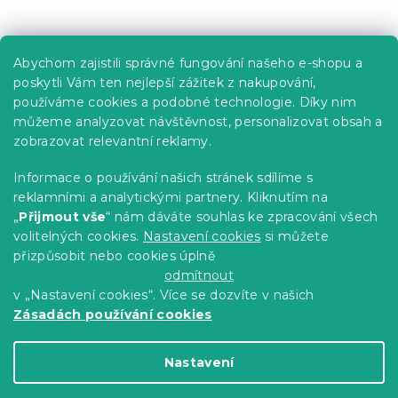
Praktické informace
Abychom zajistili správné fungování našeho e-shopu a
Kariéra
poskytli Vám ten nejlepší zážitek z nakupování,
používáme cookies a podobné technologie. Díky nim
Poptávky a B2B spolupráce
můžeme analyzovat návštěvnost, personalizovat obsah a
zobrazovat relevantní reklamy.
Proč se u nás registrovat?
Věrnostní program - Sleva až 10 %
Informace o používání našich stránek sdílíme s
reklamními a analytickými partnery. Kliknutím na
Návody
„
Přijmout vše
“ nám dáváte souhlas ke zpracování všech
Tabulky velikostí
volitelných cookies.
Nastavení cookies
si můžete
přizpůsobit nebo cookies úplně
Blog
odmítnout
v „Nastavení cookies“. Více se dozvíte v našich
Zásadách používání cookies
Vytvořil Shoptet Premium
Nastavení