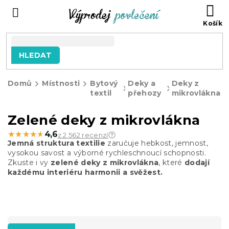
Přejít
NÁ
na
KO
obsah
HLEDAT
Domů
Místnosti
Bytový
Deky a
Deky z
textil
přehozy
mikrovlákna
Zelené deky z mikrovlákna
★★★★★
★★★★★
4,6
z 2 562 recenzí
Jemná struktura textilie
zaručuje hebkost, jemnost,
vysokou savost a výborné rychleschnoucí schopnosti.
Zkuste i vy
zelené deky z mikrovlákna
, které
dodají
každému interiéru harmonii a svěžest.
Ř