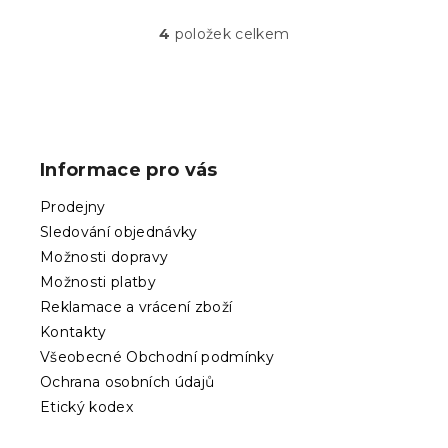
4
položek celkem
O
v
l
á
Z
d
á
a
p
c
Informace pro vás
í
a
p
t
Prodejny
r
í
v
Sledování objednávky
k
Možnosti dopravy
y
Možnosti platby
v
ý
Reklamace a vrácení zboží
p
Kontakty
i
Všeobecné Obchodní podmínky
s
Ochrana osobních údajů
u
Etický kodex