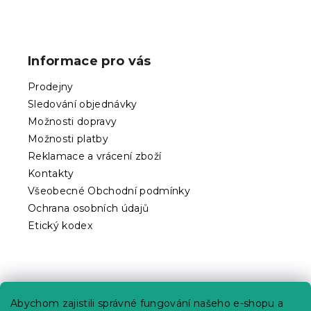
Z
á
p
Informace pro vás
a
t
Prodejny
í
Sledování objednávky
Možnosti dopravy
Možnosti platby
Reklamace a vrácení zboží
Kontakty
Všeobecné Obchodní podmínky
Ochrana osobních údajů
Etický kodex
Praktické informace
Abychom zajistili správné fungování našeho e-shopu a