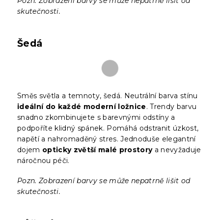
Pozn. Zobrazení barvy se může nepatrně lišit od
skutečnosti.
Šedá
Směs světla a temnoty, šedá. Neutrální barva stínu
ideální do každé moderní ložnice
. Trendy barvu
snadno zkombinujete s barevnými odstíny a
podpoříte klidný spánek. Pomáhá odstranit úzkost,
napětí a nahromaděný stres. Jednoduše elegantní
dojem
opticky zvětší malé prostory
a nevyžaduje
náročnou péči.
Pozn. Zobrazení barvy se může nepatrně lišit od
skutečnosti.