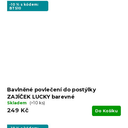
-10 % s kódem:
BTS10
Bavlněné povlečení do postýlky
ZAJÍČEK LUCKY barevné
Skladem
(>10 ks)
249 Kč
Do Košíku