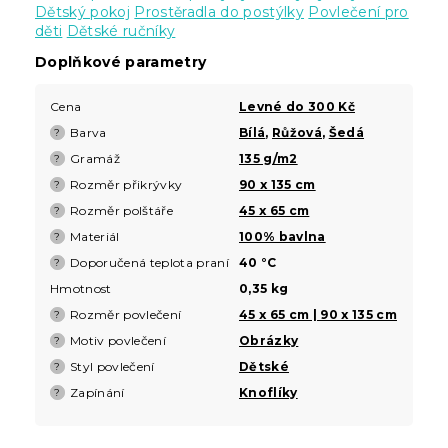
Dětský pokoj
Prostěradla do postýlky
Povlečení pro
děti
Dětské ručníky
Doplňkové parametry
Cena
Levné do 300 Kč
Barva
Bílá
,
Růžová
,
Šedá
?
Gramáž
135 g/m2
?
Rozměr přikrývky
90 x 135 cm
?
Rozměr polštáře
45 x 65 cm
?
Materiál
100% bavlna
?
Doporučená teplota praní
40 °C
?
Hmotnost
0,35 kg
Rozměr povlečení
45 x 65 cm | 90 x 135 cm
?
Motiv povlečení
Obrázky
?
Styl povlečení
Dětské
?
Zapínání
Knoflíky
?