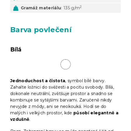
2
Gramáž materiálu
: 135 g/m
Barva povlečení
Bílá
Jednoduchost a čistota
, symbol bílé barvy.
Zahalte ložnici do svěžesti a pocitu svobody. Bílá,
dokonale neutrální, zvětšuje prostor a snadno se
kombinuje se sytějšími barvami. Zaručeně nikdy
nevyjde z módy, ani se neokouká. Hodí se do
malých i velkých prostor, kde
působí elegantně a
vzdušně
.