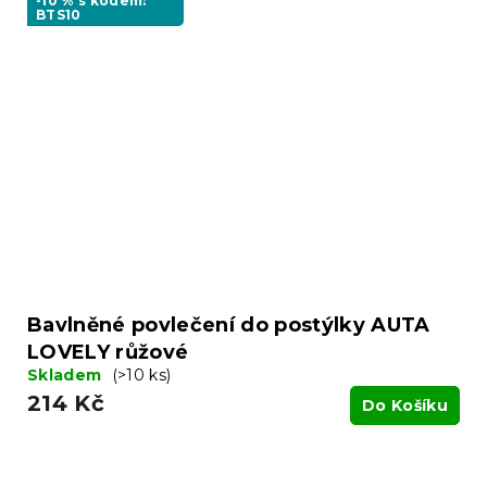
-10 % s kódem:
BTS10
Bavlněné povlečení do postýlky AUTA
LOVELY růžové
Skladem
(>10 ks)
214 Kč
Do Košíku