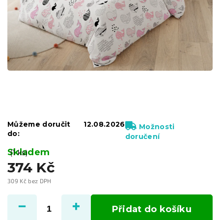
Můžeme doručit
12.08.2026
Možnosti
do:
doručení
Skladem
(1 ks)
374 Kč
309 Kč bez DPH
Měrná
cena:
Přidat do košíku