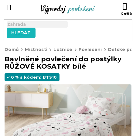
Přejít
NÁ
na
KO
obsah
HLEDAT
Domů
Místnosti
Ložnice
Povlečení
Dětské pov
Bavlněné povlečení do postýlky
RŮŽOVÉ KOSATKY bílé
-10 % s kódem: BTS10