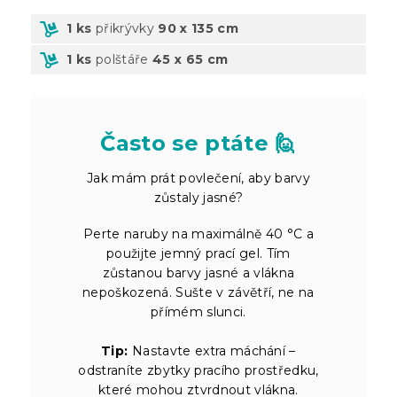
1 ks
přikrývky
90 x 135 cm
1 ks
polštáře
45 x 65 cm
Často se ptáte 🙋
Jak mám prát povlečení, aby barvy
zůstaly jasné?
Perte naruby na maximálně 40 °C a
použijte jemný prací gel. Tím
zůstanou barvy jasné a vlákna
nepoškozená. Sušte v závětří, ne na
přímém slunci.
Tip:
Nastavte extra máchání –
odstraníte zbytky pracího prostředku,
které mohou ztvrdnout vlákna.