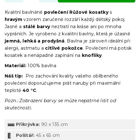
Kvalitní bavlněné
povlečení Růžové kosatky
s
hravým
vzorem zaručeně rozzáří každý dětský pokoj.
Jasné a
stálé barvy
neztratí na kráse ani po mnoha
vypráních. Je vyrobeno z kvalitní bavlny, která je úžasně
jemná, lehká a prodyšná
. Bavlna je zároveň ideální při
alergii, astmatu a
citlivé pokožce
. Povlečení má potisk
kosatek a nenápadné zapínání na
knoflíky
.
Materiál:
100% bavlna
Náš tip:
Pro zachování kvality vašeho oblíbeného
povlečení doporučujeme prát naruby při maximální
teplotě
40 °C
.
Pozn.: Zobrazení barvy se může nepatrně lišit od
skutečnosti.
Přikrývka:
90 x 135 cm
Polštář:
45 x 65 cm