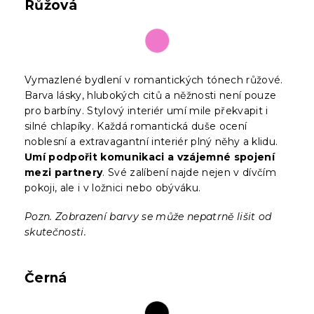
Růžová
Vymazlené bydlení v romantických tónech růžové.
Barva lásky, hlubokých citů a něžnosti není pouze
pro barbíny. Stylový interiér umí mile překvapit i
silné chlapíky. Každá romantická duše ocení
noblesní a extravagantní interiér plný něhy a klidu.
Umí podpořit komunikaci a vzájemné spojení
mezi partnery
. Své zalíbení najde nejen v dívčím
pokoji, ale i v ložnici nebo obýváku.
Pozn. Zobrazení barvy se může nepatrně lišit od
skutečnosti.
Černá