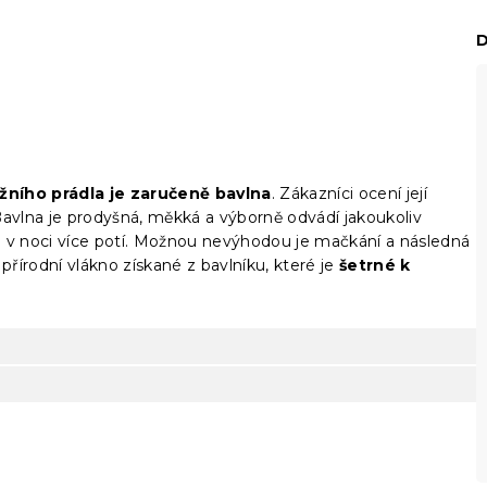
D
žního prádla je zaručeně bavlna
. Zákazníci ocení její
Bavlna je prodyšná, měkká a výborně odvádí jakoukoliv
se v noci více potí. Možnou nevýhodou je mačkání a následná
přírodní vlákno získané z bavlníku, které je
šetrné k