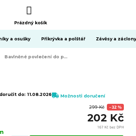
Prázdný košík
NÁKUPNÍ
KOŠÍK
níky a osušky
Přikrývka a polštář
Závěsy a záclon
Bavlněné povlečení do postýlky PLETENÉ ZEBRY hnědé
oručit do:
11.08.2026
Možnosti doručení
299 Kč
–32 %
202 Kč
167 Kč bez DPH
em
Měrn