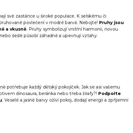
jí své zastánce u široké populace. K selskému či
pruhované povlečení v modré barvě. Nebojte!
Pruhy jsou
ně a vkusně
. Pruhy symbolizují vnitřní harmonii, novou
lé nebo šedé působí záhadně a upevňují vztahy.
sně potřebuje každý dětský pokojíček. Jak se asi vašemu
tivem dinosaura, beránka nebo třeba žirafy?!
Podpořte
u
. Veselé a jasné barvy oživí pokoj, dodají energii a zpříjemní