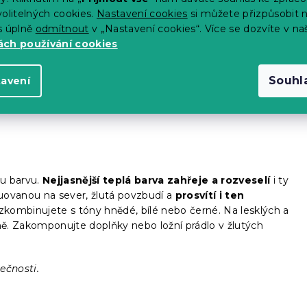
olitelných cookies.
Nastavení cookies
si můžete přizpůsobit 
s úplně
odmítnout
v „Nastavení cookies“. Více se dozvíte v na
růžové. Barva lásky, hlubokých citů a něžnosti není pouze
ch používání cookies
kvapit i silné chlapíky. Každá romantická duše ocení noblesní
Umí podpořit komunikaci a vzájemné spojení mezi
Souhl
tavení
ím pokoji, ale i v ložnici nebo obýváku.
ečnosti.
ou barvu.
Nejjasnější teplá barva zahřeje a rozveselí
i ty
tuovanou na sever, žlutá povzbudí a
prosvítí i ten
zkombinujete s tóny hnědé, bílé nebo černé. Na lesklých a
ě. Zakomponujte doplňky nebo ložní prádlo v žlutých
ečnosti.