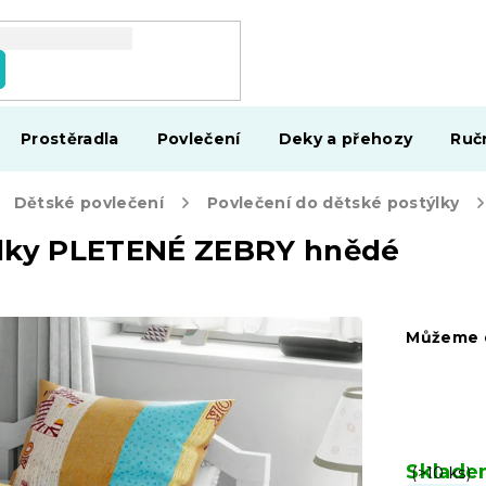
Prostěradla
Povlečení
Deky a přehozy
Ruč
Dětské povlečení
Povlečení do dětské postýlky
ýlky PLETENÉ ZEBRY hnědé
Můžeme d
Sklad
(>10 ks)