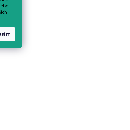
nebo
šich
asím