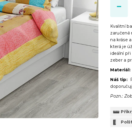
Kvalitní 
zaručeně 
na kráse a
která je ú
ideální př
zeber a p
Materiál:
Náš tip:
P
doporučuj
Pozn.: Zob
Přik
Polšt