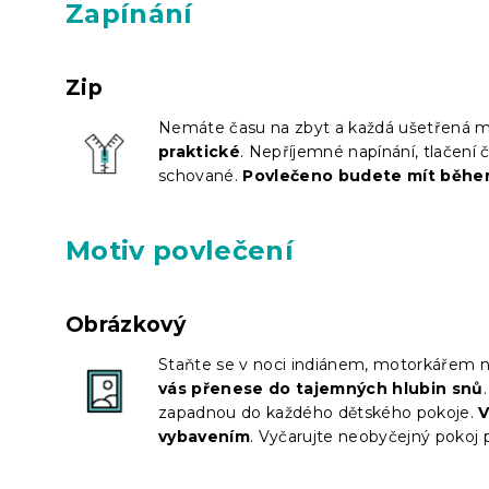
Zapínání
Zip
Nemáte času na zbyt a každá ušetřená m
praktické
. Nepříjemné napínání, tlačení č
schované.
Povlečeno budete mít běhe
Motiv povlečení
Obrázkový
Staňte se v noci indiánem, motorkářem 
vás přenese do tajemných hlubin snů
zapadnou do každého dětského pokoje.
V
vybavením
. Vyčarujte neobyčejný pokoj 