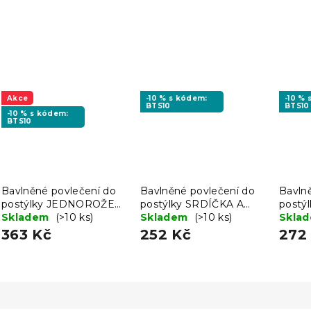
Akce
-10 % s kódem:
-10 %
BTS10
BTS10
-10 % s kódem:
BTS10
Bavlněné povlečení do
Bavlněné povlečení do
Bavln
postýlky JEDNOROŽEC
postýlky SRDÍČKA A
postý
A MĚSÍC bílé
Skladem
(>10 ks)
PUNTÍKY krémové
Skladem
(>10 ks)
MEDV
Skla
363 Kč
252 Kč
272