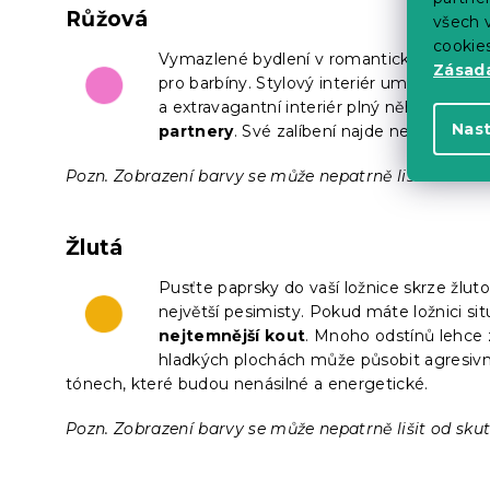
Růžová
všech v
cookie
Vymazlené bydlení v romantických tónech 
Zásadá
pro barbíny. Stylový interiér umí mile pře
a extravagantní interiér plný něhy a klidu.
Nas
partnery
. Své zalíbení najde nejen v dívč
Pozn. Zobrazení barvy se může nepatrně lišit od skut
Žlutá
Pusťte paprsky do vaší ložnice skrze žlut
největší pesimisty. Pokud máte ložnici si
nejtemnější kout
. Mnoho odstínů lehce 
hladkých plochách může působit agresivn
tónech, které budou nenásilné a energetické.
Pozn. Zobrazení barvy se může nepatrně lišit od skut