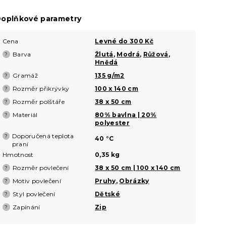
oplňkové parametry
Cena
Levné do 300 Kč
Barva
Žlutá
,
Modrá
,
Růžová
,
?
Hnědá
Gramáž
135 g/m2
?
Rozměr přikrývky
100 x 140 cm
?
Rozměr polštáře
38 x 50 cm
?
Materiál
80% bavlna | 20%
?
polyester
Doporučená teplota
?
40 °C
praní
Hmotnost
0,35 kg
Rozměr povlečení
38 x 50 cm | 100 x 140 cm
?
Motiv povlečení
Pruhy
,
Obrázky
?
Styl povlečení
Dětské
?
Zapínání
Zip
?