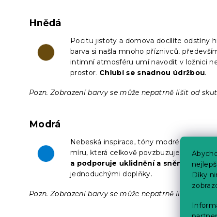
Hnědá
Pocitu jistoty a domova docílíte odstíny
barva si našla mnoho příznivců, především 
intimní atmosféru umí navodit v ložnici n
prostor.
Chlubí se snadnou údržbou
.
Pozn. Zobrazení barvy se může nepatrně lišit od skut
Modrá
Nebeská inspirace, tóny modré probudí vz
míru, která celkově povzbuzuje a
snadno
Abycho
a podporuje uklidnění a snění
. Nadčaso
nejlep
jednoduchými doplňky.
Díky n
zobraz
Pozn. Zobrazení barvy se může nepatrně lišit od skut
Informa
partner