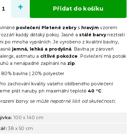
cena:
Přidat do košíku
bavlněné
povlečení Pletené zebry
s
hravým
vzorem
rozzáří každý dětský pokoj. Jasné a
stálé barvy
neztratí
ni po mnoha vypráních. Je vyrobeno z kvalitní bavlny,
žasně
jemná, lehká a prodyšná
. Bavlna je zároveň
i alergii, astmatu a
citlivé pokožce
. Povlečení má potisk
ruhů a nenápadné zapínání na
zip
.
80% bavlna | 20% polyester
ro zachování kvality vašeho oblíbeného povlečení
eme prát naruby při maximální teplotě
40 °C
.
razení barvy se může nepatrně lišit od skutečnosti.
rývka:
100 x 140 cm
ář:
38 x 50 cm