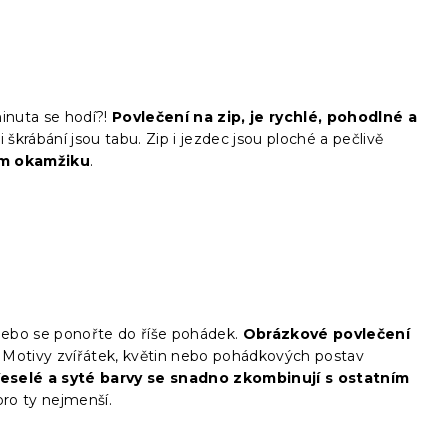
inuta se hodí?!
Povlečení na zip, je rychlé, pohodlné a
i škrábání jsou tabu. Zip i jezdec jsou ploché a pečlivě
m okamžiku
.
nebo se ponořte do říše pohádek.
Obrázkové povlečení
. Motivy zvířátek, květin nebo pohádkových postav
eselé a syté barvy se snadno zkombinují s ostatním
pro ty nejmenší.