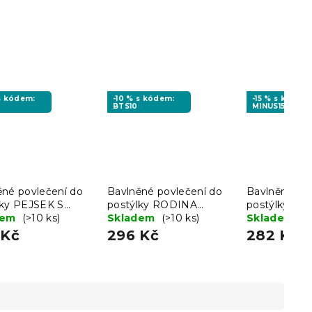
 s kódem:
-10 % s kódem:
-15 % s kódem
BTS10
MINUS15
ěné povlečení do
Bavlněné povlečení do
Bavlněné po
lky PEJSEK S
postýlky RODINA
postýlky H
ÍDKEM hnědé
dem
(>10 ks)
MEDVÍDKA hnědé
Skladem
(>10 ks)
šedé
Skladem
(>
 Kč
296 Kč
282 Kč