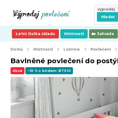
Přejít
na
obsah
Hledat
Letní čistka skladu
Místnosti
Zahrada
Domů
Místnosti
Ložnice
Povlečení
Bavlněné povlečení do post
Akce
-10 % s kódem: BTS10