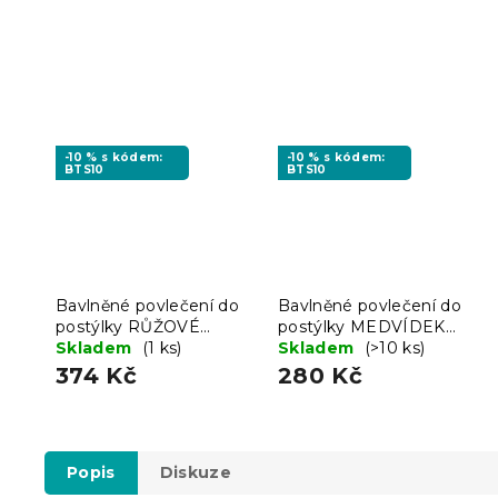
-10 % s kódem:
-10 % s kódem:
BTS10
BTS10
Bavlněné povlečení do
Bavlněné povlečení do
postýlky RŮŽOVÉ
postýlky MEDVÍDEK
KOSATKY bílé
Skladem
(1 ks)
LOVE hnědé
Skladem
(>10 ks)
374 Kč
280 Kč
Popis
Diskuze