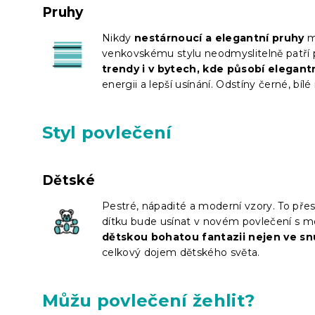
Pruhy
Nikdy
nestárnoucí a elegantní pruhy
ma
venkovskému stylu neodmyslitelně patří 
trendy i v bytech, kde působí elegant
energii a lepší usínání. Odstíny černé, bí
Styl povlečení
Dětské
Pestré, nápadité a moderní vzory. To pře
dítku bude usínat v novém povlečení s mo
dětskou bohatou fantazii nejen ve sn
celkový dojem dětského světa.
Můžu povlečení žehlit?