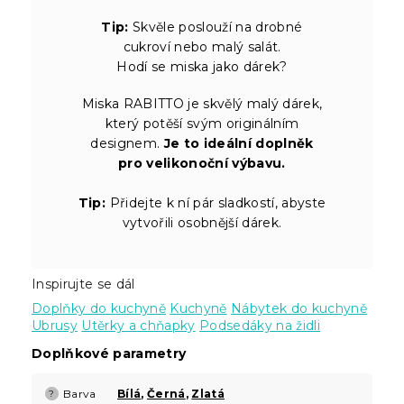
Tip:
Skvěle poslouží na drobné
cukroví nebo malý salát.
Hodí se miska jako dárek?
Miska RABITTO je skvělý malý dárek,
který potěší svým originálním
designem.
Je to ideální doplněk
pro velikonoční výbavu.
Tip:
Přidejte k ní pár sladkostí, abyste
vytvořili osobnější dárek.
Inspirujte se dál
Doplňky do kuchyně
Kuchyně
Nábytek do kuchyně
Ubrusy
Utěrky a chňapky
Podsedáky na židli
Doplňkové parametry
Barva
Bílá
,
Černá
,
Zlatá
?