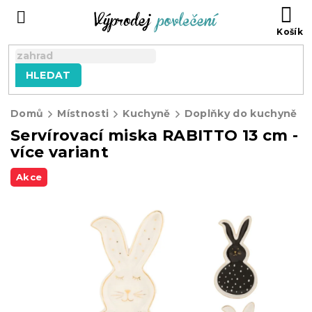
Přejít
NÁ
na
KO
obsah
HLEDAT
Domů
Místnosti
Kuchyně
Doplňky do kuchyně
Servírovací miska RABITTO 13 cm -
více variant
Akce