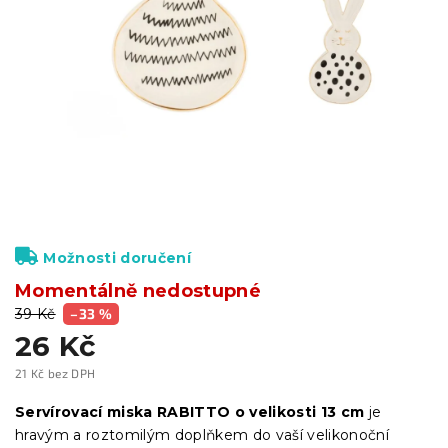
Možnosti doručení
Momentálně nedostupné
39 Kč
–33 %
26 Kč
21 Kč bez DPH
Měrná
cena:
Servírovací miska RABITTO o velikosti 13 cm
je
hravým a roztomilým doplňkem do vaší velikonoční