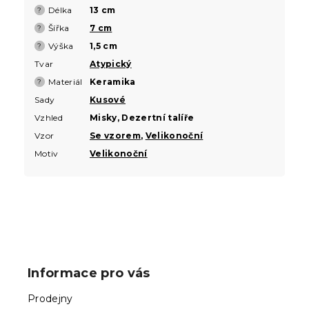
Délka
13 cm
?
Šířka
7 cm
?
Výška
1,5 cm
?
Tvar
Atypický
Materiál
Keramika
?
Sady
Kusové
Vzhled
Misky, Dezertní talíře
Vzor
Se vzorem
,
Velikonoční
Motiv
Velikonoční
Z
á
p
Informace pro vás
a
t
Prodejny