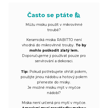
Často se ptáte 🙋
Můžu misku použít v mikrovlnné
troubě?
Keramická miska RABITTO není
vhodná do mikrovlnné trouby.
To by
mohlo poškodit zlatý lem.
Doporučujeme ji používat pouze pro
servírování a dekoraci.
Tip:
Pokud potřebujete ohřát pokrm,
použijte jinou nádobu a hotový pokrm
přeneste do misky.
Je možné misku mýt v myčce
nádobí?
Miska není určená pro mytí v myčce.
Agresivní mycí prostředky mohou