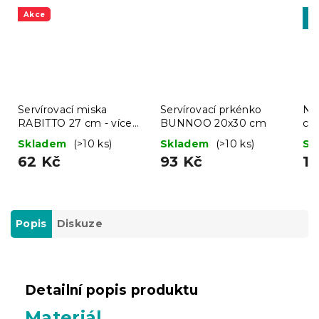
Akce
-1
MI
Servírovací miska
Servírovací prkénko
Ne
RABITTO 27 cm - více
BUNNOO 20x30 cm
ch
variant
90
Skladem
(>10 ks)
Skladem
(>10 ks)
Sk
62 Kč
93 Kč
1
Popis
Diskuze
Detailní popis produktu
Materiál