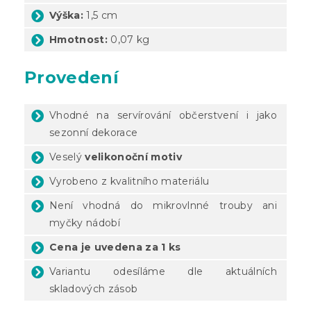
Výška:
1,5 cm
Hmotnost:
0,07 kg
Provedení
Vhodné na servírování občerstvení i jako
sezonní dekorace
Veselý
velikonoční motiv
Vyrobeno z kvalitního materiálu
Není vhodná do mikrovlnné trouby ani
myčky nádobí
Cena je uvedena za 1 ks
Variantu odesíláme dle aktuálních
skladových zásob