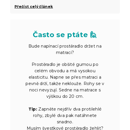
Přečíst celý článek
Často se ptáte 🙋
Bude napínací prostěradlo držet na
matraci?
Prostěradlo je obšité gumou po
celém obvodu a má vysokou
elasticitu. Napne se přes matraci a
pevně drží, takže neklouže. Rohy se v
noci nevyzují. Sedne na matrace s
výškou do 20 cm.
Tip:
Zapněte nejdřív dva protilehlé
rohy, zbylé dva pak natáhnete
snadno.
Musím švestkové prostěradlo žehlit?