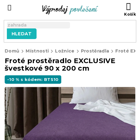
Přejít
NÁ
na
KO
obsah
HLEDAT
Domů
Místnosti
Ložnice
Prostěradla
Froté EX
Froté prostěradlo EXCLUSIVE
švestkové 90 x 200 cm
-10 % s kódem: BTS10