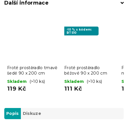
Další informace
-10 % s kódem:
BTS10
Froté prostěradlo tmavě
Froté prostěradlo
Fro
šedé 90 x 200 cm
béžové 90 x 200 cm
mo
Skladem
(>10 ks)
Skladem
(>10 ks)
Sk
119 Kč
111 Kč
11
Popis
Diskuze