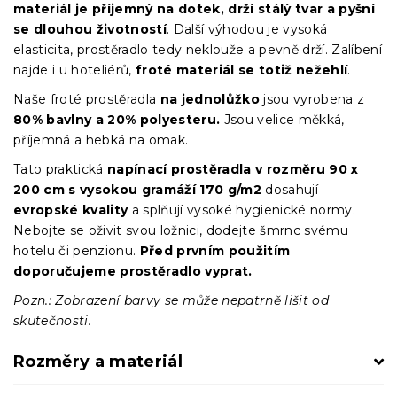
materiál je příjemný na dotek, drží stálý tvar a pyšní
se dlouhou životností
. Další výhodou je vysoká
elasticita, prostěradlo tedy neklouže a pevně drží. Zalíbení
najde i u hoteliérů,
froté materiál se totiž nežehlí
.
Naše froté prostěradla
na jednolůžko
jsou vyrobena z
80% bavlny a 20% polyesteru.
Jsou velice měkká,
příjemná a hebká na omak.
Tato praktická
napínací prostěradla
v
rozměru 90 x
200 cm s vysokou gramáží 170 g/m2
dosahují
evropské kvality
a splňují vysoké hygienické normy.
Nebojte se oživit svou ložnici, dodejte šmrnc svému
hotelu či penzionu.
Před prvním použitím
doporučujeme prostěradlo vyprat.
Pozn.: Zobrazení barvy se může nepatrně lišit od
skutečnosti.
Rozměry a materiál