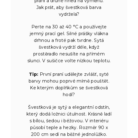
praní a druhé hned na výměnu.
Jak prát, aby švestková barva
vydržela?
Perte na 30 až 40 °C a používejte
jemný prací gel. Silné prášky vlákna
drhnou a froté pak tvrdne. Sytá
švestková vydrží déle, když
prostěradlo nesušíte na přímém
slunci. V sušičce volte nízkou teplotu.
Tip:
První praní udělejte zvlášť, syté
barvy mohou poprvé mírně pouštět.
Ke kterým doplňkům se švestková
hodí?
Švestková je sytý a elegantní odstín,
který dodá ložnici útulnost. Krásně ladí
s bílou, šedou i béžovou. V interiéru
působí teple a hezky. Rozměr 90 x
200 cm sedí na běžné jednolůžko.