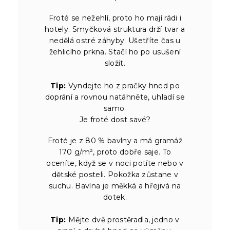
Froté se nežehlí, proto ho mají rádi i
hotely. Smyčková struktura drží tvar a
nedělá ostré záhyby. Ušetříte čas u
žehlicího prkna. Stačí ho po usušení
složit.
Tip:
Vyndejte ho z pračky hned po
doprání a rovnou natáhněte, uhladí se
samo.
Je froté dost savé?
Froté je z 80 % bavlny a má gramáž
170 g/m², proto dobře saje. To
oceníte, když se v noci potíte nebo v
dětské posteli. Pokožka zůstane v
suchu. Bavlna je měkká a hřejivá na
dotek.
Tip:
Mějte dvě prostěradla, jedno v