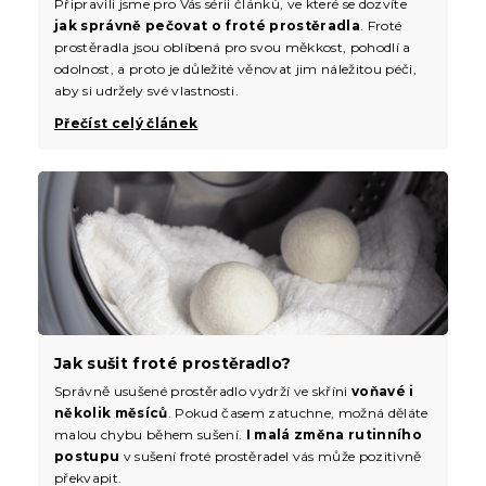
Připravili jsme pro Vás sérii článků, ve které se dozvíte
jak správně pečovat o froté prostěradla
. Froté
prostěradla jsou oblíbená pro svou měkkost, pohodlí a
odolnost, a proto je důležité věnovat jim náležitou péči,
aby si udržely své vlastnosti.
Přečíst celý článek
Jak sušit froté prostěradlo?
Správně usušené prostěradlo vydrží ve skříni
voňavé i
několik měsíců
. Pokud časem zatuchne, možná děláte
malou chybu během sušení.
I malá změna rutinního
postupu
v sušení froté prostěradel vás může pozitivně
překvapit.