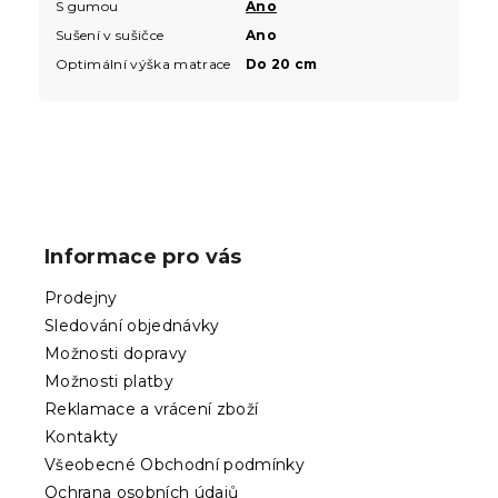
S gumou
Ano
Sušení v sušičce
Ano
Optimální výška matrace
Do 20 cm
Z
á
p
Informace pro vás
a
t
Prodejny
í
Sledování objednávky
Možnosti dopravy
Možnosti platby
Reklamace a vrácení zboží
Kontakty
Všeobecné Obchodní podmínky
Ochrana osobních údajů