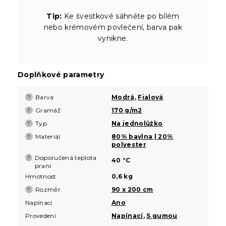
Tip:
Ke švestkové sáhněte po bílém
nebo krémovém povlečení, barva pak
vynikne.
Doplňkové parametry
Barva
Modrá
,
Fialová
?
Gramáž
170 g/m2
?
Typ
Na jednolůžko
?
Materiál
80% bavlna | 20%
?
polyester
Doporučená teplota
?
40 °C
praní
Hmotnost
0,6 kg
Rozměr
90 x 200 cm
?
Napínací
Ano
Provedení
Napínací
,
S gumou