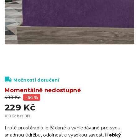
Možnosti doručení
Momentálně nedostupné
499 Kč
–54 %
229 Kč
189 Kč bez DPH
Měrná
cena:
Froté prostěradlo je žádané a vyhledávané pro svou
snadnou údržbu, odolnost a vysokou savost.
Hebký