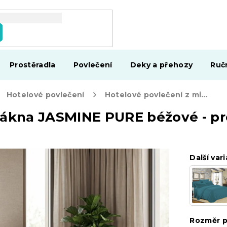
Prostěradla
Povlečení
Deky a přehozy
Ruč
Hotelové povlečení
Hotelové povlečení z mikrovlákna JASMINE PURE béžové - proužek 1 cm
lákna JASMINE PURE béžové - p
Další vari
Rozměr p