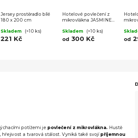
Jersey prostěradlo bílé
Hotelové povlečení z
Hotel
180 x 200 cm
mikrovlákna JASMINE
mikro
šampaň - proužek 2 cm
bílé -
Skladem
(>10 ks)
Skladem
(>10 ks)
Skla
221 Kč
300 Kč
2
od
od
D
dýchacími potížemi je
povlečení z mikrovlákna.
Hustě
 hřejivost a tvarová stálost. Vyniká také svojí
příjemnou