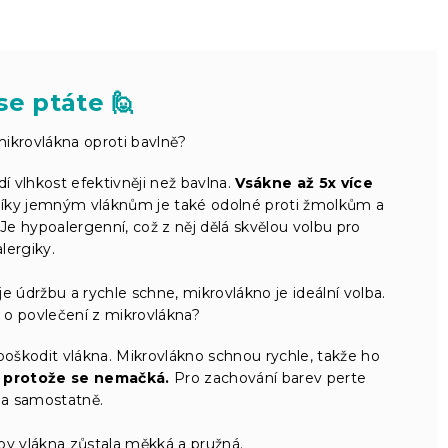
se ptáte 🙋
ikrovlákna oproti bavlně?
í vlhkost efektivněji než bavlna.
Vsákne až 5x více
i. Díky jemným vláknům je také odolné proti žmolkům a
e hypoalergenní, což z něj dělá skvělou volbu pro
alergiky.
e údržbu a rychle schne, mikrovlákno je ideální volba.
t o povlečení z mikrovlákna?
oškodit vlákna. Mikrovlákno schnou rychle, takže ho
, protože se nemačká.
Pro zachování barev perte
 a samostatně.
by vlákna zůstala měkká a pružná.