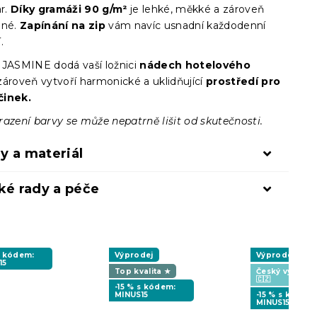
ar.
Díky gramáži 90 g/m²
je lehké, měkké a zároveň
lné.
Zapínání na zip
vám navíc usnadní každodenní
.
 JASMINE dodá vaší ložnici
nádech hotelového
zároveň vytvoří harmonické a uklidňující
prostředí pro
činek.
razení barvy se může nepatrně lišit od skutečnosti.
y a materiál
ké rady a péče
s kódem:
Výprodej
Výprodej
15
Top kvalita ★
Český výrobe
🇨🇿
-15 % s kódem:
MINUS15
-15 % s kódem
MINUS15