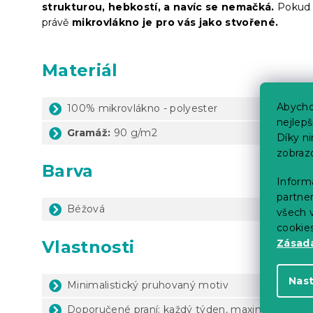
strukturou, hebkostí, a navíc se nemačká.
Pokud p
právě
mikrovlákno je pro vás jako stvořené.
Materiál
Abycho
100% mikrovlákno - polyester
nejlep
Gramáž:
90 g/m2
Díky n
zobraz
Barva
Informa
partner
Béžová
všech v
cookie
Vlastnosti
Zásadá
Nas
Minimalistický pruhovaný motiv
Doporučené praní: každý týden, maximálně 1x za