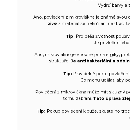
Vydrží barvy a 
Ano, povlečení z mikrovlákna je známé svou o
živé
a materiál se nekrčí ani neztrácí t
Tip:
Pro delší životnost použív
Je povlečení vho
Ano, mikrovlákno je vhodné pro alergiky, pr
struktuře.
Je antibakteriální a odol
Tip:
Pravidelně perte povlečení,
Co mohu udělat, aby po
Povlečení z mikrovlákna může mít skluzný pov
tomu zabrání.
Tato úprava zle
Tip:
Pokud povlečení klouže, zkuste ho troch