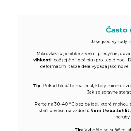
Často 
Jaké jsou výhody m
Mikrovlákno je lehké a velmi prodyšné, odvád
vlhkosti
, což jej činí ideálním pro teplé noc
deformacím, takže déle vypadá jako nové. J
Tip:
Pokud hledáte materiál, který minimalizuj
Jak se správně stara
Perte na 30–40 °C bez bělidel, které mohou p
stačí pověsit na vzduch.
Není třeba žehlit
naruby
Tip:
Vyhněte se sušičce, a