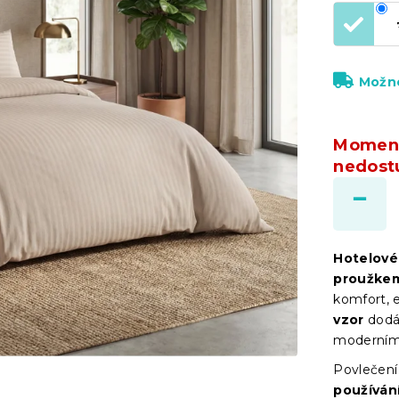
Možno
Moment
nedost
Hotelové
proužkem
komfort, 
vzor
dodáv
moderními 
Povlečení
používán