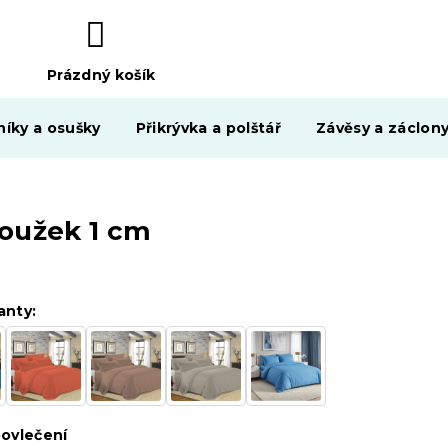
Prázdný košík
NÁKUPNÍ
KOŠÍK
níky a osušky
Přikrývka a polštář
Závěsy a záclon
roužek 1 cm
anty:
ovlečení