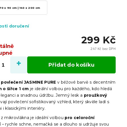
70 x 90 cm | 140 x 200 cm
sti doručení
299 Kč
álně
247 Kč bez DPH
upné
Měrn
cena:
Přidat do košíku
 povlečení JASMINE
PURE
v béžové barvě s decentním
 o šířce 1 cm
je ideální volbou pro každého, kdo hledá
eleganci a snadnou údržbu. Jemný lesk a
proužkový
ají povlečení sofistikovaný vzhled, který skvěle ladí s
i klasickými interiéry.
 z mikrovlákna je ideální volbou
pro celoroční
í
– rychle schne, nemačká se a dlouho si udržuje svou