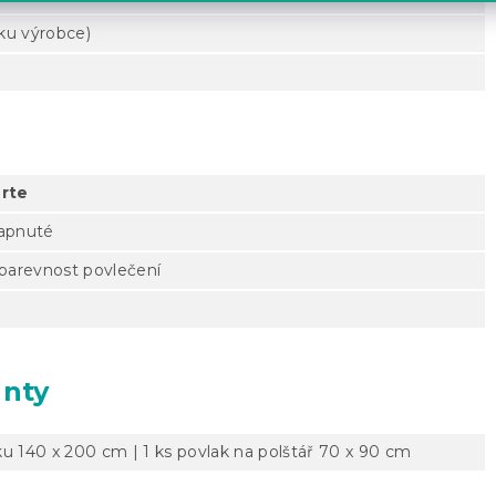
tku výrobce)
rte
zapnuté
 barevnost povlečení
anty
ku 140 x 200 cm | 1 ks povlak na polštář 70 x 90 cm