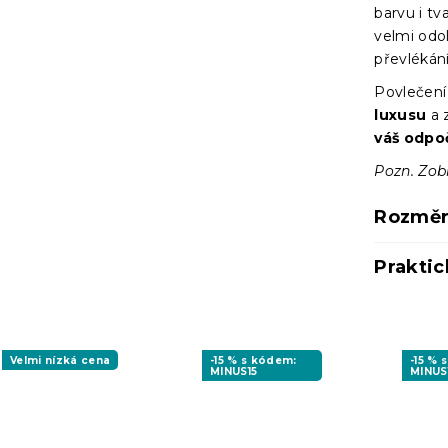
barvu i tv
velmi odo
převlékání
Povlečení
luxusu
a 
váš odpo
Pozn. Zob
Rozměr
Praktic
Velmi nízká cena
-15 % s kódem:
-15 % 
MINUS15
MINUS