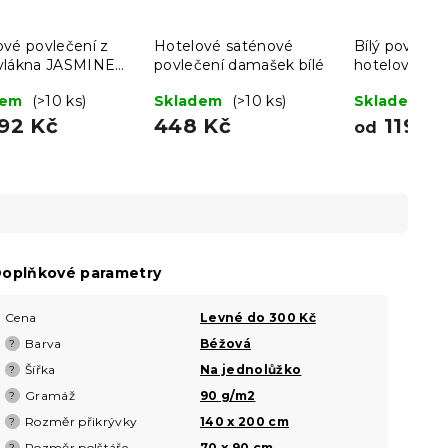
ové povlečení z
Hotelové saténové
Bílý povlak n
vlákna JASMINE
povlečení damašek bílé
hotelová kap
 proužek 2 cm
dem
(>10 ks)
Skladem
(>10 ks)
Skladem
(>
92 Kč
448 Kč
119 K
od
oplňkové parametry
Cena
Levné do 300 Kč
Barva
Béžová
?
Šířka
Na jednolůžko
?
Gramáž
90 g/m2
?
Rozměr přikrývky
140 x 200 cm
?
Rozměr polštáře
70 x 90 cm
?