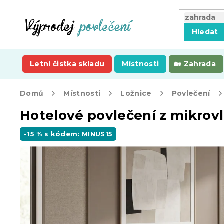
Přejít
na
obsah
Hledat
Letní čistka skladu
Místnosti
Zahrada
Domů
Místnosti
Ložnice
Povlečení
Hotelové povlečení z mikrov
-15 % s kódem: MINUS15