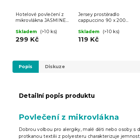
Hotelové povlečení z
Jersey prostěradlo
mikrovlákna JASMINE
cappuccino 90 x 200
PURE tmavě modré -
cm
Skladem
(>10 ks)
Skladem
(>10 ks)
proužek 1 cm
299 Kč
119 Kč
Popis
Diskuze
Detailní popis produktu
Povlečení z mikrovlákna
Dobrou volbou pro alergiky, malé děti nebo osoby s 
protkanou textilii z polyesteru charakterizuje jemnost,