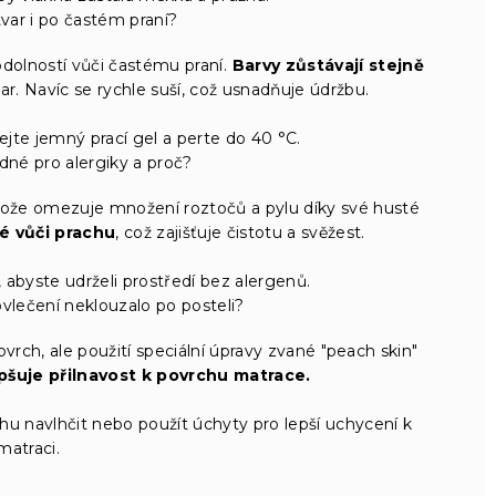
tvar i po častém praní?
dolností vůči častému praní.
Barvy zůstávají stejně
var. Navíc se rychle suší, což usnadňuje údržbu.
ejte jemný prací gel a perte do 40 °C.
dné pro alergiky a proč?
otože omezuje množení roztočů a pylu díky své husté
né vůči prachu
, což zajišťuje čistotu a svěžest.
 abyste udrželi prostředí bez alergenů.
vlečení neklouzalo po posteli?
rch, ale použití speciální úpravy zvané "peach skin"
pšuje přilnavost k povrchu matrace.
u navlhčit nebo použít úchyty pro lepší uchycení k
matraci.