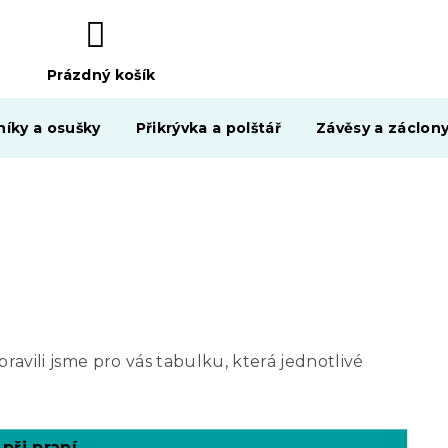
Prázdný košík
NÁKUPNÍ
KOŠÍK
níky a osušky
Přikrývka a polštář
Závěsy a záclon
ravili jsme pro vás tabulku, která jednotlivé
při praní