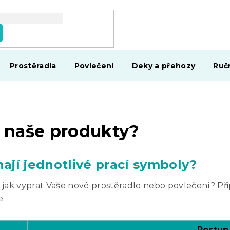
Prostěradla
Povlečení
Deky a přehozy
Ruč
t naše produkty?
jí jednotlivé prací symboly?
 jak vyprat Vaše nové prostěradlo nebo povlečení? Přip
e.
Postup 