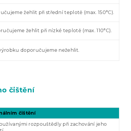
čujeme žehlit při střední teplotě (max. 150°C).
učujeme žehlit při nízké teplotě (max. 110°C).
 výrobku doporučujeme nežehlit.
o čištění
nálním čištění
používanými rozpouštědly při zachování jeho
tí.