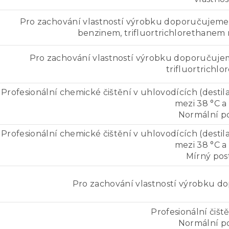
Pro zachování vlastností výrobku doporučujeme 
benzinem, trifluortrichlorethanem
Pro zachování vlastností výrobku doporučuje
trifluortrichl
Profesionální chemické čištění v uhlovodících (destil
mezi 38 °C a 
Normální p
Profesionální chemické čištění v uhlovodících (destil
mezi 38 °C a 
Mírný pos
Pro zachování vlastností výrobku d
Profesionální čišt
Normální p