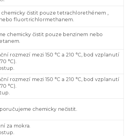
chemicky čistit pouze tetrachlorethénem ,
 nebo fluortrichlormethanem.
me chemicky čistit pouze benzinem nebo
oretanem.
ační rozmezí mezi 150 °C a 210 °C, bod vzplanutí
70 °C).
ostup.
ační rozmezí mezi 150 °C a 210 °C, bod vzplanutí
70 °C).
tup.
oporučujeme chemicky nečistit.
ění za mokra.
ostup.