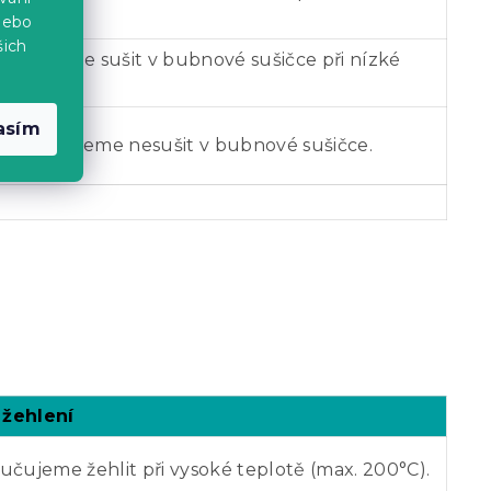
amu.
nebo
šich
ručujeme sušit v bubnové sušičce při nízké
tě.
asím
oporučujeme nesušit v bubnové sušičce.
 žehlení
čujeme žehlit při vysoké teplotě (max. 200°C).