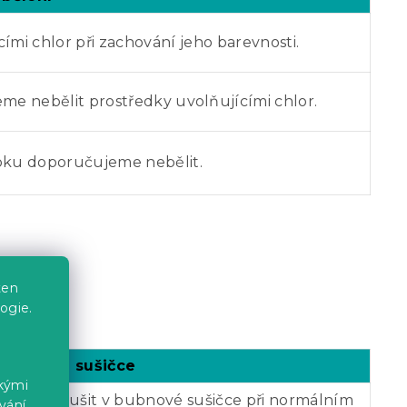
ími chlor při zachování jeho barevnosti.
e nebělit prostředky uvolňujícími chlor.
bku doporučujeme nebělit.
ten
ogie.
v bubnové sušičce
ckými
čujeme sušit v bubnové sušičce při normálním
vání