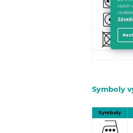
všech v
cookie
Zásadá
Nas
Symboly v
Symboly