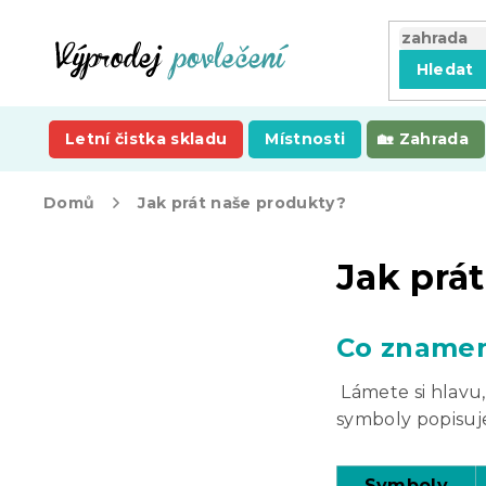
Přejít
na
obsah
Hledat
Letní čistka skladu
Místnosti
Zahrada
Domů
Jak prát naše produkty?
P
Jak prá
o
s
t
r
Co znamena
a
n
Lámete si hlavu,
n
symboly popisuj
í
p
a
Symboly