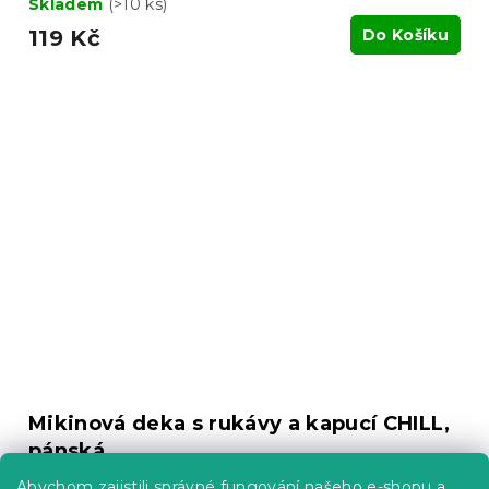
Skladem
(>10 ks)
119 Kč
Do Košíku
Mikinová deka s rukávy a kapucí CHILL,
pánská
Skladem
(>10 ks)
Abychom zajistili správné fungování našeho e-shopu a