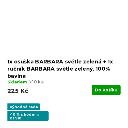
1x osuška BARBARA světle zelená + 1x
ručník BARBARA světle zelený, 100%
bavlna
Skladem
(>10 ks)
225 Kč
Do Košíku
Výhodná sada
-10 % s kódem:
BTS10