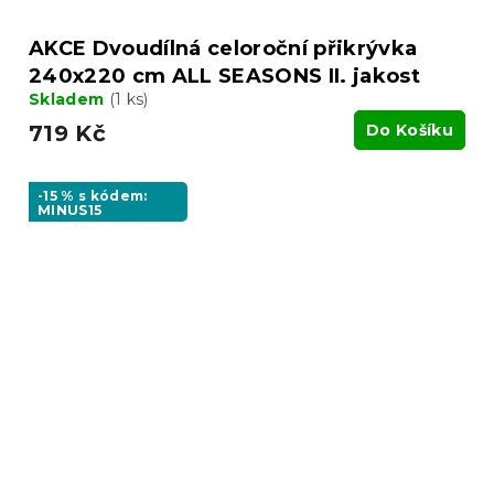
AKCE Dvoudílná celoroční přikrývka
240x220 cm ALL SEASONS II. jakost
Skladem
(1 ks)
719 Kč
Do Košíku
-15 % s kódem:
MINUS15