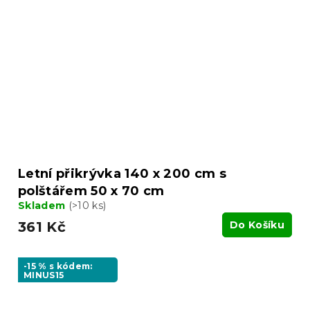
Letní přikrývka 140 x 200 cm s
polštářem 50 x 70 cm
Skladem
(>10 ks)
361 Kč
Do Košíku
-15 % s kódem:
MINUS15