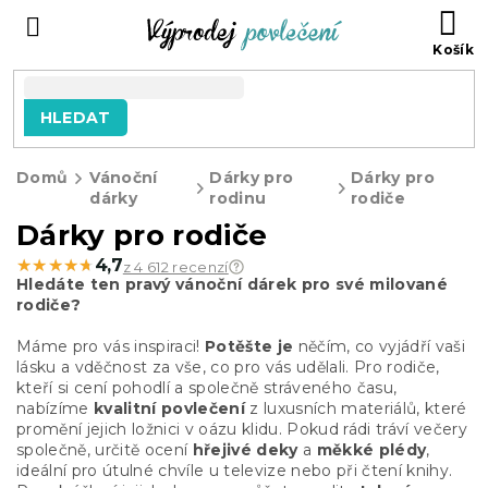
Přejít
NÁ
na
KO
obsah
HLEDAT
Domů
Vánoční
Dárky pro
Dárky pro
dárky
rodinu
rodiče
Dárky pro rodiče
★★★★★
★★★★★
4,7
z 4 612 recenzí
Hledáte ten pravý vánoční dárek pro své milované
rodiče?
Máme pro vás inspiraci!
Potěšte je
něčím, co vyjádří vaši
lásku a vděčnost za vše, co pro vás udělali. Pro rodiče,
kteří si cení pohodlí a společně stráveného času,
nabízíme
kvalitní povlečení
z luxusních materiálů, které
promění jejich ložnici v oázu klidu. Pokud rádi tráví večery
společně, určitě ocení
hřejivé deky
a
měkké plédy
,
ideální pro útulné chvíle u televize nebo při čtení knihy.