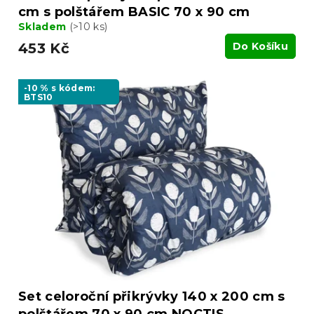
cm s polštářem BASIC 70 x 90 cm
Skladem
(>10 ks)
453 Kč
Do Košíku
-10 % s kódem:
BTS10
Set celoroční přikrývky 140 x 200 cm s
polštářem 70 x 90 cm NOCTIS