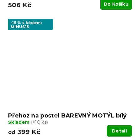
506 Kč
Do Košíku
-15 % s kódem:
MINUS15
Přehoz na postel BAREVNÝ MOTÝL bílý
Skladem
(>10 ks)
399 Kč
Detail
od