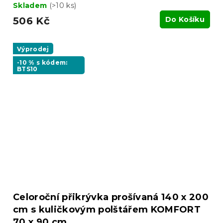
Skladem
(>10 ks)
506 Kč
Do Košíku
Výprodej
-10 % s kódem:
BTS10
Celoroční přikrývka prošívaná 140 x 200
cm s kuličkovým polštářem KOMFORT
70 x 90 cm