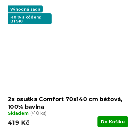
Výhodná sada
-10 % s kódem:
BTS10
2x osuška Comfort 70x140 cm béžová,
100% bavlna
Skladem
(>10 ks)
419 Kč
Do Košíku