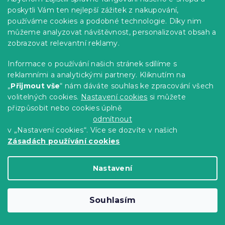
248 Kč
Detail
poskytli Vám ten nejlepší zážitek z nakupování,
používáme cookies a podobné technologie. Díky nim
můžeme analyzovat návštěvnost, personalizovat obsah a
zobrazovat relevantní reklamy.
Informace o používání našich stránek sdílíme s
reklamními a analytickými partnery. Kliknutím na
„
Přijmout vše
“ nám dáváte souhlas ke zpracování všech
volitelných cookies.
Nastavení cookies
si můžete
přizpůsobit nebo cookies úplně
odmítnout
v „Nastavení cookies“. Více se dozvíte v našich
Zásadách používání cookies
Nastavení
Nástěnná dekorace JUDAS MEDAL Ø 58
cm
Souhlasím
Skladem
(>10 ks)
Do Košíku