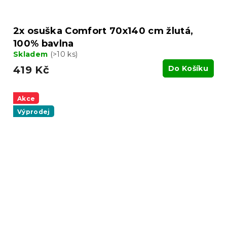
2x osuška Comfort 70x140 cm žlutá,
100% bavlna
Skladem
(>10 ks)
419 Kč
Do Košíku
Akce
Výprodej