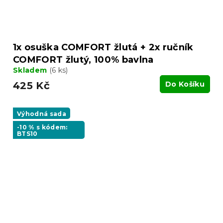
1x osuška COMFORT žlutá + 2x ručník
COMFORT žlutý, 100% bavlna
Skladem
(6 ks)
425 Kč
Do Košíku
Výhodná sada
-10 % s kódem:
BTS10