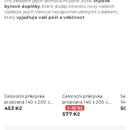
Pro zkrášlení jejich domova můžete zvolit
stylové
bytové doplňky
, které dodají interiéru nový nádech.
Udělejte jejich Vánoce nezapomenutelnými s dárkem,
který
vyjadřuje vaši péči a vděčnost
.
Celoroční přikrývka
Celoroční přikrývka
Set 
prošívaná 140 x 200 cm
prošívaná 140 x 200 cm
140 
s polštářem BASIC 70 x
453 Kč
s polštářem CLASSIC 70
(–12 %)
polš
506
90 cm
x 90 cm a polštářkem
577 Kč
NOC
40 x 50 cm
Ř