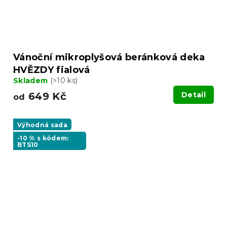
Vánoční mikroplyšová beránková deka
HVĚZDY fialová
Skladem
(>10 ks)
649 Kč
Detail
od
Výhodná sada
-10 % s kódem:
BTS10