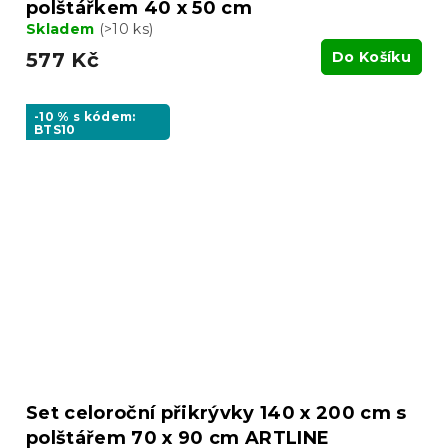
polštářkem 40 x 50 cm
Skladem
(>10 ks)
577 Kč
Do Košíku
-10 % s kódem:
BTS10
Set celoroční přikrývky 140 x 200 cm s
polštářem 70 x 90 cm ARTLINE