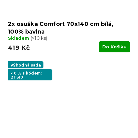
2x osuška Comfort 70x140 cm bílá,
100% bavlna
Skladem
(>10 ks)
419 Kč
Do Košíku
Výhodná sada
-10 % s kódem:
BTS10