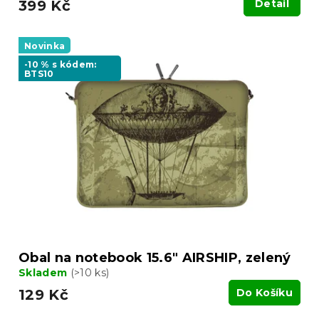
399 Kč
Detail
Novinka
-10 % s kódem:
BTS10
Obal na notebook 15.6" AIRSHIP, zelený
Skladem
(>10 ks)
129 Kč
Do Košíku