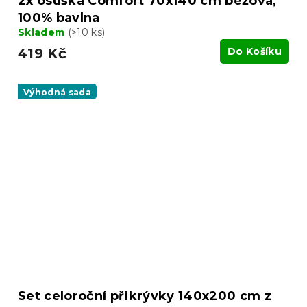
2x osuška Comfort 70x140 cm béžová,
100% bavlna
Skladem
(>10 ks)
419 Kč
Do Košíku
Výhodná sada
Set celoroční přikrývky 140x200 cm z