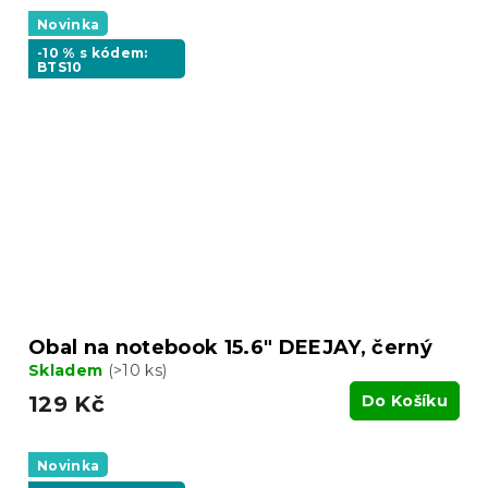
Novinka
-10 % s kódem:
BTS10
Obal na notebook 15.6" DEEJAY, černý
Skladem
(>10 ks)
129 Kč
Do Košíku
Novinka