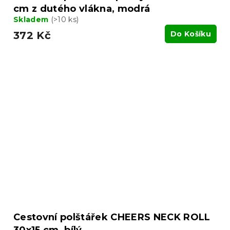
cm z dutého vlákna, modrá
Skladem
(>10 ks)
372 Kč
Do Košíku
Cestovní polštářek CHEERS NECK ROLL
30x15 cm, bílý