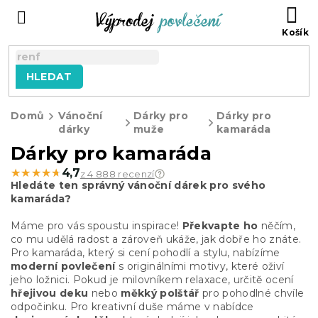
Přejít
NÁ
na
KO
obsah
HLEDAT
Domů
Vánoční
Dárky pro
Dárky pro
dárky
muže
kamaráda
Dárky pro kamaráda
★★★★★
★★★★★
4,7
z 4 888 recenzí
Hledáte ten správný vánoční dárek pro svého
kamaráda?
Máme pro vás spoustu inspirace!
Překvapte ho
něčím,
co mu udělá radost a zároveň ukáže, jak dobře ho znáte.
Pro kamaráda, který si cení pohodlí a stylu, nabízíme
moderní povlečení
s originálními motivy, které oživí
jeho ložnici. Pokud je milovníkem relaxace, určitě ocení
hřejivou deku
nebo
měkký polštář
pro pohodlné chvíle
odpočinku. Pro kreativní duše máme v nabídce