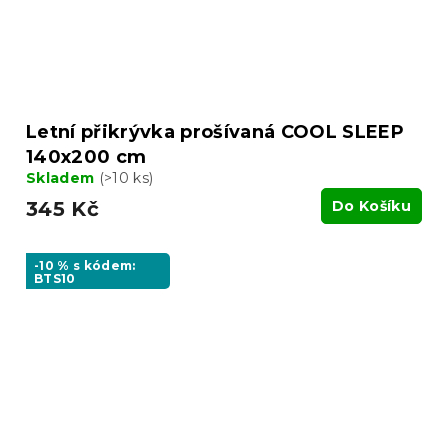
Letní přikrývka prošívaná COOL SLEEP
140x200 cm
Skladem
(>10 ks)
345 Kč
Do Košíku
-10 % s kódem:
BTS10