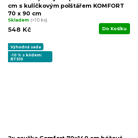
cm s kuličkovým polštářem KOMFORT
70 x 90 cm
Skladem
(>10 ks)
548 Kč
Do Košíku
Výhodná sada
-10 % s kódem:
BTS10