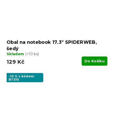
Obal na notebook 17.3" SPIDERWEB,
šedý
Skladem
(>10 ks)
129 Kč
Do Košíku
-10 % s kódem:
BTS10