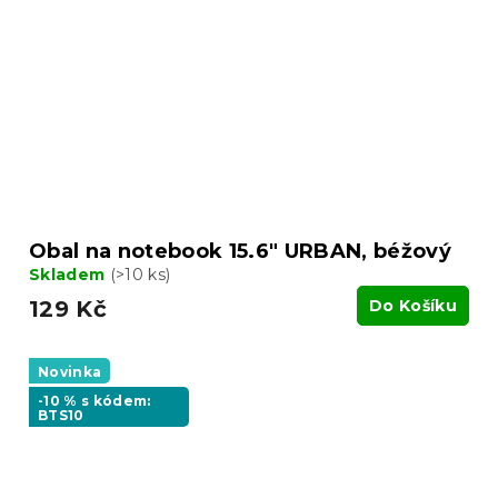
Obal na notebook 15.6" URBAN, béžový
Skladem
(>10 ks)
129 Kč
Do Košíku
Novinka
-10 % s kódem:
BTS10