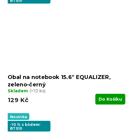
BTS10
Obal na notebook 15.6" EQUALIZER,
zeleno-černý
Skladem
(>10 ks)
129 Kč
Do Košíku
Novinka
-10 % s kódem:
BTS10