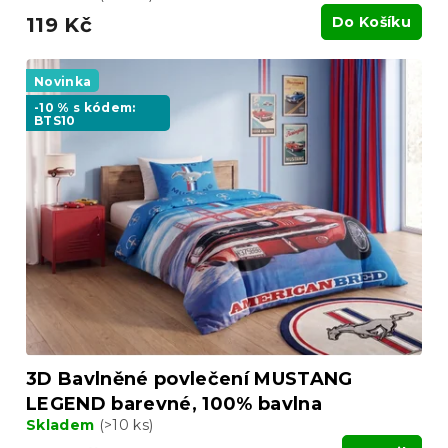
119 Kč
Do Košíku
Novinka
-10 % s kódem:
BTS10
3D Bavlněné povlečení MUSTANG
LEGEND barevné, 100% bavlna
Skladem
(>10 ks)