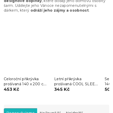
designové doplňky
, které dodají jeho domovu osobitý
šarm. Udělejte jeho Vánoce nezapomenutelnými s
dárkem, který
odráží jeho zájmy a osobnost
.
Celoroční přikrývka
Letní přikrývka
Set 
prošívaná 140 x 200 cm
prošívaná COOL SLEEP
140 
s polštářem BASIC 70 x
453 Kč
140x200 cm
345 Kč
polš
506
90 cm
NOC
Ř
a