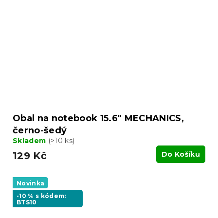
Obal na notebook 15.6" MECHANICS,
černo-šedý
Skladem
(>10 ks)
129 Kč
Do Košíku
Novinka
-10 % s kódem:
BTS10