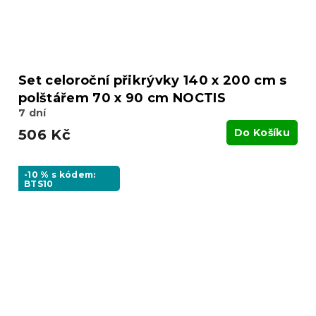
Set celoroční přikrývky 140 x 200 cm s
polštářem 70 x 90 cm NOCTIS
7 dní
506 Kč
Do Košíku
-10 % s kódem:
BTS10