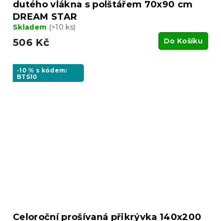
dutého vlákna s polštářem 70x90 cm
DREAM STAR
Skladem
(>10 ks)
506 Kč
Do Košíku
-10 % s kódem:
BTS10
Celoroční prošívaná přikrývka 140x200