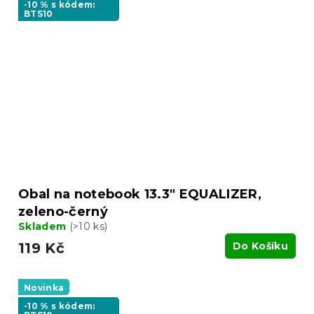
-10 % s kódem:
BTS10
Obal na notebook 13.3" EQUALIZER,
zeleno-černý
Skladem
(>10 ks)
119 Kč
Do Košíku
Novinka
-10 % s kódem: