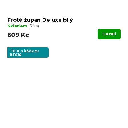
Froté župan Deluxe bílý
Skladem
(3 ks)
609 Kč
Detail
-10 % s kódem:
BTS10