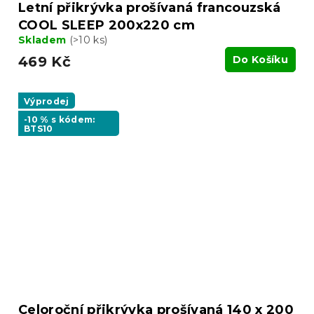
Letní přikrývka prošívaná francouzská
COOL SLEEP 200x220 cm
Skladem
(>10 ks)
469 Kč
Do Košíku
Výprodej
-10 % s kódem:
BTS10
Celoroční přikrývka prošívaná 140 x 200