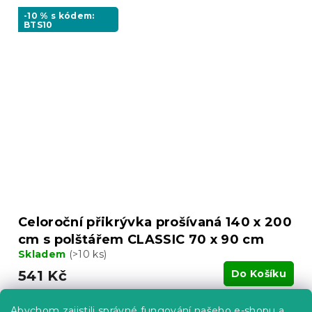
-10 % s kódem:
BTS10
Celoroční přikrývka prošívaná 140 x 200
cm s polštářem CLASSIC 70 x 90 cm
Skladem
(>10 ks)
541 Kč
Do Košíku
Abychom zajistili správné fungování našeho e-shopu a