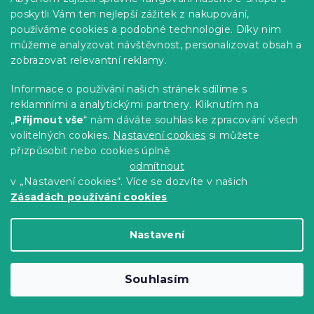
poskytli Vám ten nejlepší zážitek z nakupování,
používáme cookies a podobné technologie. Díky nim
můžeme analyzovat návštěvnost, personalizovat obsah a
zobrazovat relevantní reklamy.
Informace o používání našich stránek sdílíme s
reklamními a analytickými partnery. Kliknutím na
„
Přijmout vše
“ nám dáváte souhlas ke zpracování všech
volitelných cookies.
Nastavení cookies
si můžete
přizpůsobit nebo cookies úplně
odmítnout
v „Nastavení cookies“. Více se dozvíte v našich
Zásadách používání cookies
Pánské boxerky 2 ks RETRO
CHRISTMAS červené/šedé - různé
Nastavení
velikosti
Skladem
(>10 ks)
Souhlasím
95 Kč
Detail