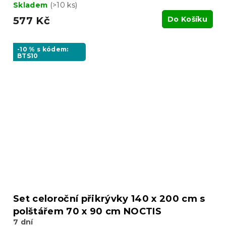
Skladem
(>10 ks)
577 Kč
Do Košíku
-10 % s kódem:
BTS10
Set celoroční přikrývky 140 x 200 cm s
polštářem 70 x 90 cm NOCTIS
7 dní