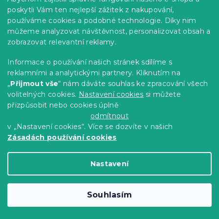
poskytli Vám ten nejlepší zážitek z nakupování,
používáme cookies a podobné technologie. Díky nim
můžeme analyzovat návštěvnost, personalizovat obsah a
zobrazovat relevantní reklamy.
Informace o používání našich stránek sdílíme s
reklamními a analytickými partnery. Kliknutím na
„
Přijmout vše
“ nám dáváte souhlas ke zpracování všech
volitelných cookies.
Nastavení cookies
si můžete
přizpůsobit nebo cookies úplně
odmítnout
Bílé závěsné křeslo KOKON bez stojanu,
v „Nastavení cookies“. Více se dozvíte v našich
šedý polštář
Zásadách používání cookies
Skladem
(>10 ks)
2 409 Kč
Do Košíku
Nastavení
Souhlasím