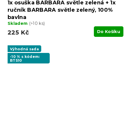
1x osuška BARBARA světle zelená + 1x
ručník BARBARA světle zelený, 100%
bavlna
Skladem
(>10 ks)
225 Kč
Do Košíku
Výhodná sada
-10 % s kódem:
BTS10