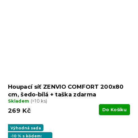
Houpací síť ZENVIO COMFORT 200x80
cm, šedo-bílá + taška zdarma
Skladem
(>10 ks)
269 Kč
Do Košíku
Výhodná sada
-10 % s kódem: