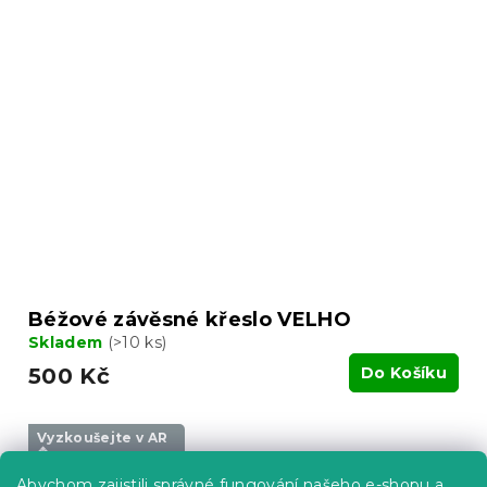
Béžové závěsné křeslo VELHO
Skladem
(>10 ks)
500 Kč
Do Košíku
Vyzkoušejte v AR
❖
Abychom zajistili správné fungování našeho e-shopu a