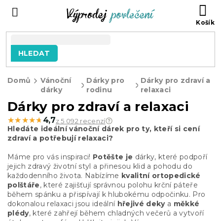
Přejít
NÁ
na
KO
obsah
HLEDAT
Domů
Vánoční
Dárky pro
Dárky pro zdraví a
dárky
rodinu
relaxaci
Dárky pro zdraví a relaxaci
★★★★★
★★★★★
4,7
z 5 092 recenzí
Hledáte ideální vánoční dárek pro ty, kteří si cení
zdraví a potřebují relaxaci?
Máme pro vás inspiraci!
Potěšte je
dárky, které podpoří
jejich zdravý životní styl a přinesou klid a pohodu do
každodenního života. Nabízíme
kvalitní ortopedické
polštáře
, které zajišťují správnou polohu krční páteře
během spánku a přispívají k hlubokému odpočinku. Pro
dokonalou relaxaci jsou ideální
hřejivé deky
a
měkké
plédy
, které zahřejí během chladných večerů a vytvoří