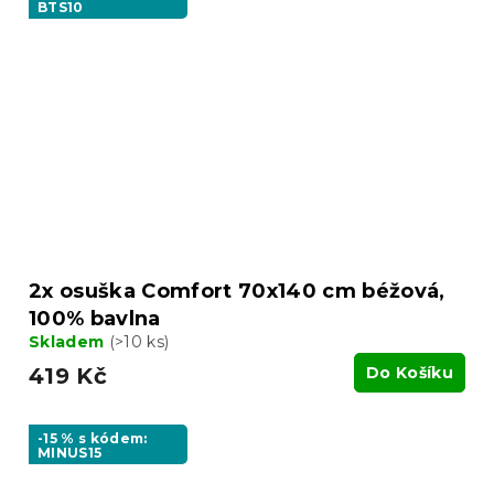
BTS10
2x osuška Comfort 70x140 cm béžová,
100% bavlna
Skladem
(>10 ks)
419 Kč
Do Košíku
-15 % s kódem:
MINUS15