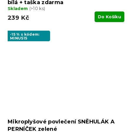
bílá + taška zdarma
Skladem
(>10 ks)
239 Kč
Do Košíku
-15 % s kódem:
MINUS15
Mikroplyšové povlečení SNĚHULÁK A
PERNÍČEK zelené