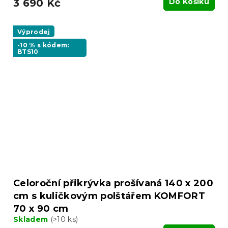
3 690 Kč
Do Košíku
Výprodej
-10 % s kódem:
BTS10
Celoroční přikrývka prošívaná 140 x 200
cm s kuličkovým polštářem KOMFORT
70 x 90 cm
Skladem
(>10 ks)