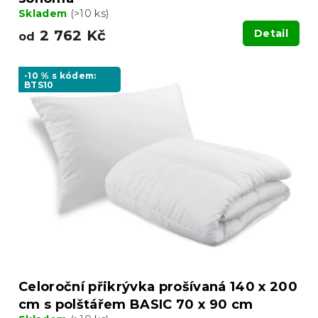
Skladem
(>10 ks)
2 762 Kč
Detail
od
-10 % s kódem:
BTS10
Celoroční přikrývka prošívaná 140 x 200
cm s polštářem BASIC 70 x 90 cm