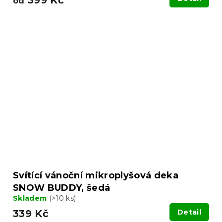
399 Kč
od
Svítící vánoční mikroplyšová deka
SNOW BUDDY, šedá
Skladem
(>10 ks)
339 Kč
Detail