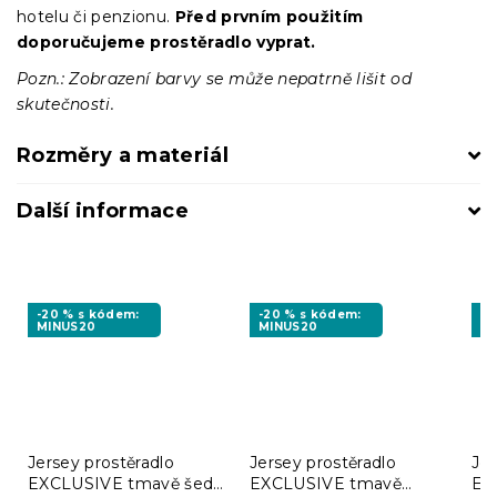
hotelu či penzionu.
Před prvním použitím
doporučujeme prostěradlo vyprat.
Pozn.: Zobrazení barvy se může nepatrně lišit od
skutečnosti.
Rozměry a materiál
Další informace
-20 % s kódem:
-20 % s kódem:
-1
MINUS20
MINUS20
BT
Jersey prostěradlo
Jersey prostěradlo
Jer
EXCLUSIVE tmavě šedé
EXCLUSIVE tmavě
EX