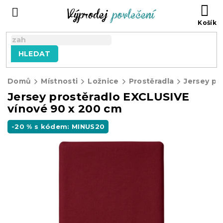
Přejít
NÁ
na
KO
obsah
HLEDAT
Domů
Místnosti
Ložnice
Prostěradla
Jersey pr
Jersey prostěradlo EXCLUSIVE
vínové 90 x 200 cm
-20 % s kódem: MINUS20