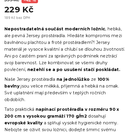
229 Kč
189 Kč bez DPH
Měrná
cena:
Nepostradatelná součást moderních ložnic
, hebká,
ale pevná Jersey prostěradla. Hledáte kompromis mezi
bavlněnou plachtou a froté prostěradlem?! Jersey
materiál je vysoce kvalitní a chlubí se dlouhou životností.
Ani po častém praní za správných podmínek neztrácí
svoji barevnost. Lze kombinovat se všemi druhy
povlečení,
nežehlí se a po usušení stačí poskládat.
Naše Jersey prostěradla
na jednolůžko
ze
100%
bavlny
jsou velice měkká, příjemná a hebká na omak.
Své uplatnění mají především v teplých ročních
obdobích.
Tato praktická
napínací prostěradla
v
rozměru 90 x
200 cm s vysokou gramáží 170 g/m2
dosahují
evropské kvality
a splňují vysoké hygienické normy.
Nebojte se oživit svou ložnici, dodejte šmrnc svému