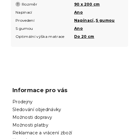
Rozměr
90 x 200 cm
?
Napínací
Ano
Provedení
Napínací
,
S gumou
S gumou
Ano
Optimální výška matrace
Do 20 cm
Z
á
p
Informace pro vás
a
t
Prodejny
í
Sledování objednávky
Možnosti dopravy
Možnosti platby
Reklamace a vrácení zboží