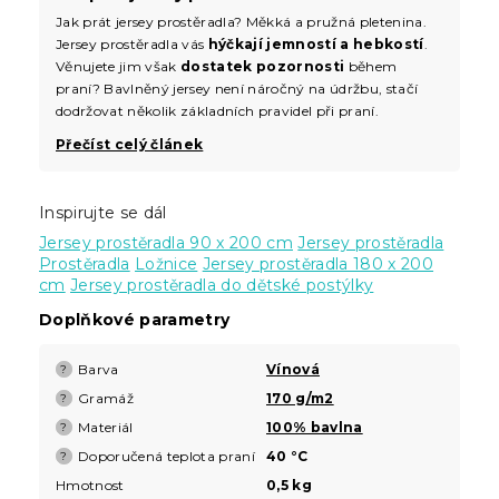
Jak prát jersey prostěradla? Měkká a pružná pletenina.
Jersey prostěradla vás
hýčkají jemností a hebkostí
.
Věnujete jim však
dostatek pozornosti
během
praní? Bavlněný jersey není náročný na údržbu, stačí
dodržovat několik základních pravidel při praní.
Přečíst celý článek
Inspirujte se dál
Jersey prostěradla 90 x 200 cm
Jersey prostěradla
Prostěradla
Ložnice
Jersey prostěradla 180 x 200
cm
Jersey prostěradla do dětské postýlky
Doplňkové parametry
Barva
Vínová
?
Gramáž
170 g/m2
?
Materiál
100% bavlna
?
Doporučená teplota praní
40 °C
?
Hmotnost
0,5 kg