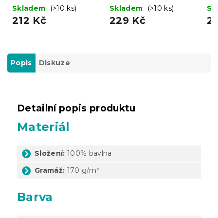
90 x 200 cm
hnědé 90 x 200 cm
20
Skladem
(>10 ks)
Skladem
(>10 ks)
Sk
212 Kč
229 Kč
2
Popis
Diskuze
Detailní popis produktu
Materiál
Složení:
100% bavlna
Gramáž:
170 g/m²
Barva