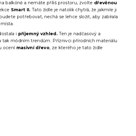
a balkóně a nemáte příliš prostoru, zvolte
dřevěnou
lekce
Smart II.
Tato židle je natolik chytrá, že jakmile ji
udete potřebovat, nechá se lehce složit, aby zabírala
místa.
dostala i
příjemný vzhled.
Ten je nadčasový a
 tak módním trendům. Příznivci přírodních materiálu
u ocení
masivní dřevo
, ze kterého je tato židle