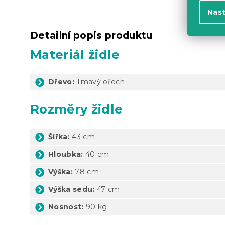
Nas
Detailní popis produktu
Materiál židle
Dřevo:
Tmavý ořech
Rozměry židle
Šířka:
43 cm
Hloubka:
40 cm
Výška:
78 cm
Výška sedu:
47 cm
Nosnost:
90 kg