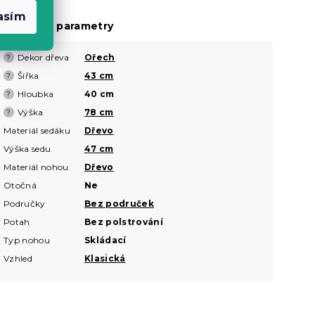
asím
oplňkové parametry
Dekor dřeva
Ořech
?
Šířka
43 cm
?
Hloubka
40 cm
?
Výška
78 cm
?
Materiál sedáku
Dřevo
Výška sedu
47 cm
Materiál nohou
Dřevo
Otočná
Ne
Područky
Bez područek
Potah
Bez polstrování
Typ nohou
Skládací
Vzhled
Klasická