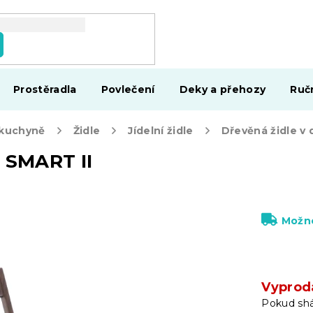
Prostěradla
Povlečení
Deky a přehozy
Ruč
 kuchyně
Židle
Jídelní židle
h SMART II
Možno
Vyprod
Pokud shá