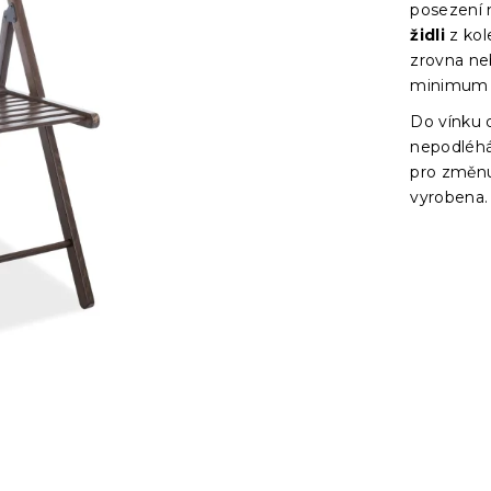
posezení n
židli
z ko
zrovna neb
minimum 
Do vínku 
nepodléhá
pro změn
vyrobena.