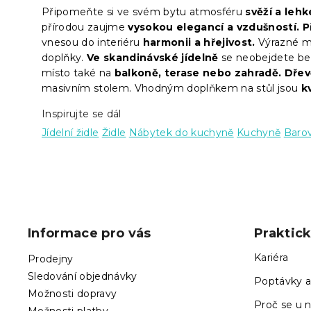
Připomeňte si ve svém bytu atmosféru
svěží a lehk
přírodou zaujme
vysokou elegancí a vzdušností.
P
vnesou do interiéru
harmonii a hřejivost.
Výrazné mo
doplňky.
Ve skandinávské jídelně
se neobejdete bez 
místo také na
balkoně, terase nebo zahradě. Dřev
masivním stolem. Vhodným doplňkem na stůl jsou
k
Inspirujte se dál
Jídelní židle
Židle
Nábytek do kuchyně
Kuchyně
Barov
Z
á
p
Informace pro vás
Praktic
a
t
Kariéra
Prodejny
í
Sledování objednávky
Poptávky a
Možnosti dopravy
Proč se u n
Možnosti platby