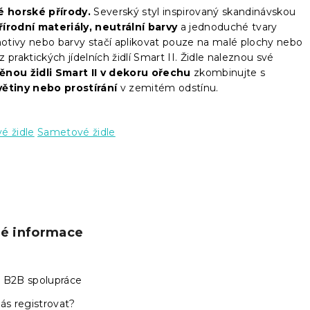
é horské přírody.
Severský styl inspirovaný skandinávskou
řírodní materiály, neutrální barvy
a jednoduché tvary
tivy nebo barvy stačí aplikovat pouze na malé plochy nebo
praktických jídelních židlí Smart II. Židle naleznou své
ěnou židli Smart II v dekoru ořechu
zkombinujte s
větiny nebo prostírání
v zemitém odstínu.
é židle
Sametové židle
ké informace
 B2B spolupráce
ás registrovat?