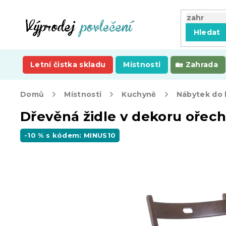
Přejít
na
obsah
Hledat
Letní čistka skladu
Místnosti
Zahrada
Domů
Místnosti
Kuchyně
Nábytek do
Dřevěná židle v dekoru ořec
-10 % s kódem: MINUS10