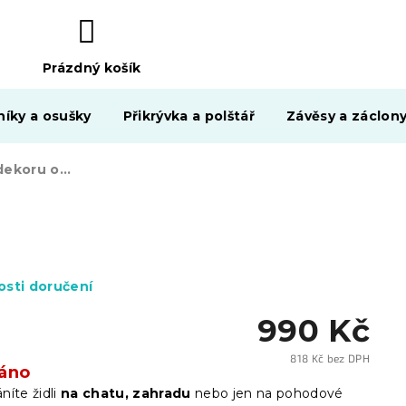
Prázdný košík
NÁKUPNÍ
KOŠÍK
níky a osušky
Přikrývka a polštář
Závěsy a záclon
Dřevěná židle v dekoru ořech SMART II
sti doručení
990 Kč
818 Kč bez DPH
áno
Měrn
cena:
níte židli
na chatu, zahradu
nebo jen na pohodové