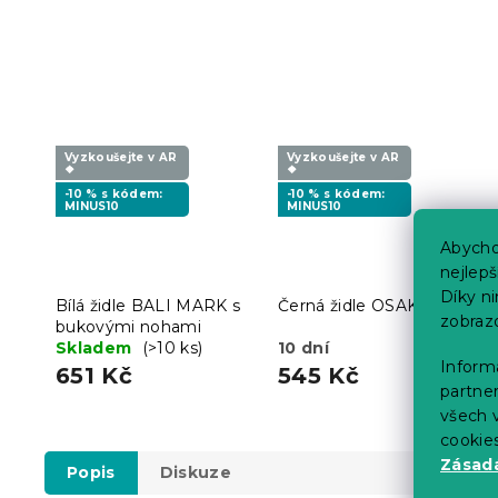
Vyzkoušejte v AR
Vyzkoušejte v AR
❖
❖
-10 % s kódem:
-10 % s kódem:
MINUS10
MINUS10
Abycho
nejlep
Díky n
Bílá židle BALI MARK s
Černá židle OSAKA
zobraz
bukovými nohami
Skladem
(>10 ks)
10 dní
Informa
651 Kč
545 Kč
partner
všech v
cookie
Zásadá
Popis
Diskuze