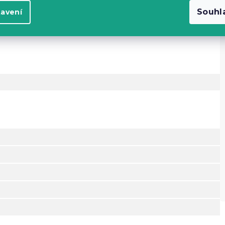
Souhl
tavení
D