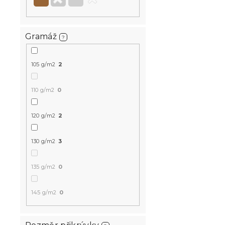
Krepové pov
Renforcé ba
Gramáž
?
modré
Skladem
(>10 k
105 g/m2
2
475 Kč
110 g/m2
0
120 g/m2
2
130 g/m2
3
135 g/m2
0
145 g/m2
0