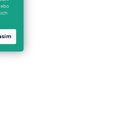
nebo
šich
asím