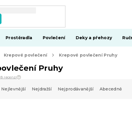
Prostěradla
Povlečení
Deky a přehozy
Ruč
Krepové povlečení
Krepové povlečení Pruhy
povlečení Pruhy
38 recenzí
Nejlevnější
Nejdražší
Nejprodávanější
Abecedně
-15 % s kódem:
MINUS15