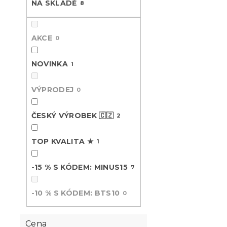
s
o
NA SKLADĚ
8
n
p
d
e
r
u
l
o
k
AKCE
0
d
t
u
ů
NOVINKA
1
k
t
Krepové po
VÝPRODEJ
ů
0
POLY barev
Skladem
(>10 k
ČESKÝ VÝROBEK 🇨🇿
2
369 Kč
od
TOP KVALITA ★
1
Český výrobek
-15 % S KÓDEM: MINUS15
7
🇨🇿
-15 % s kódem:
MINUS15
-10 % S KÓDEM: BTS10
0
Cena