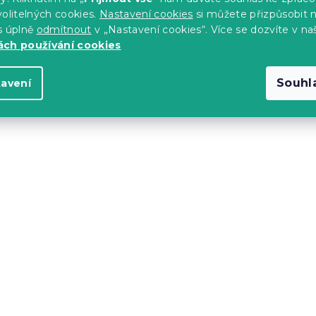
olitelných cookies.
Nastavení cookies
si můžete přizpůsobit 
s úplně
odmítnout
v „Nastavení cookies“. Více se dozvíte v na
ch používání cookies
Souhl
tavení