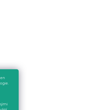
ten
ogie.
ckými
vání