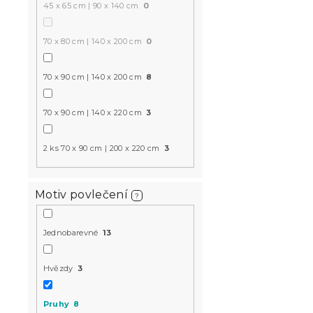
45 x 65 cm | 90 x 140 cm
0
70 x 80 cm | 140 x 200 cm
0
70 x 90 cm | 140 x 200 cm
8
70 x 90 cm | 140 x 220 cm
3
2 ks 70 x 90 cm | 200 x 220 cm
3
Motiv povlečení
?
Jednobarevné
13
Hvězdy
3
Pruhy
8