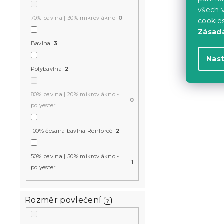
všech v
70% bavlna | 30% mikrovlákno
0
cookie
Zásadá
Bavlna
3
Nas
Polybavlna
2
80% bavlna | 20% mikrovlákno -
0
polyester
100% česaná bavlna Renforcé
2
50% bavlna | 50% mikrovlákno -
1
polyester
Rozměr povlečení
?