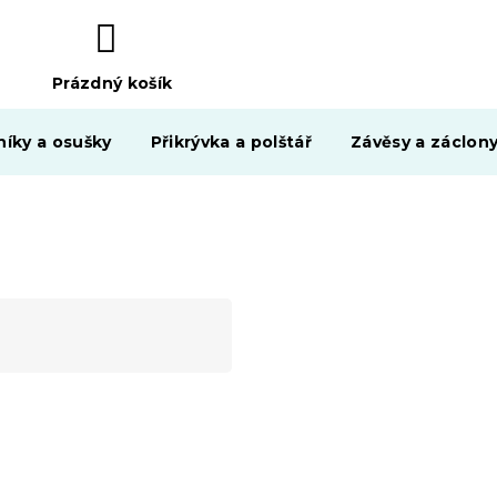
Prázdný košík
NÁKUPNÍ
KOŠÍK
níky a osušky
Přikrývka a polštář
Závěsy a záclon
-15 % s kódem:
MINUS15