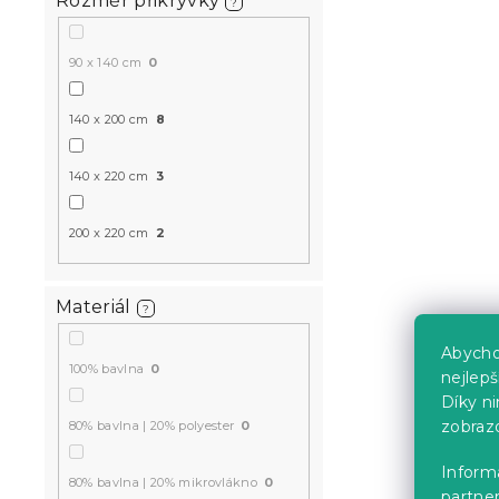
Rozměr přikrývky
?
90 x 140 cm
0
140 x 200 cm
8
140 x 220 cm
3
200 x 220 cm
2
Materiál
?
Abycho
100% bavlna
0
nejlep
Díky n
zobraz
80% bavlna | 20% polyester
0
Informa
80% bavlna | 20% mikrovlákno
0
partner