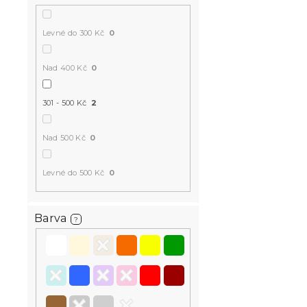
Levné do 300 Kč
0
Krepové pov
Nad 400 Kč
0
Renforcé b
SPRING bar
301 - 500 Kč
2
Skladem
(>10 k
496 Kč
Nad 500 Kč
0
Levné do 500 Kč
0
Český výrobek
🇨🇿
Top kvalita ★
Barva
?
-15 % s kódem:
MINUS15