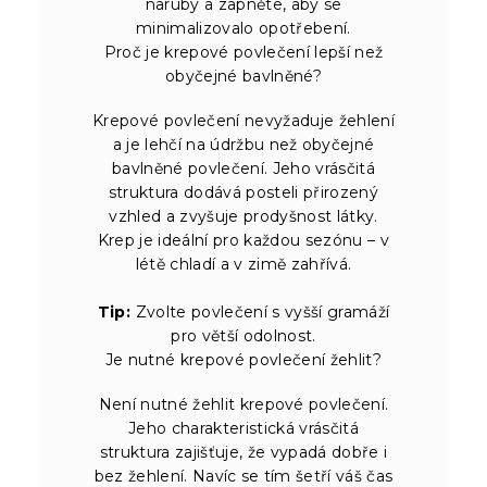
naruby a zapněte, aby se
minimalizovalo opotřebení.
Proč je krepové povlečení lepší než
obyčejné bavlněné?
Krepové povlečení nevyžaduje žehlení
a je lehčí na údržbu než obyčejné
bavlněné povlečení. Jeho vrásčitá
struktura dodává posteli přirozený
vzhled a zvyšuje prodyšnost látky.
Krep je ideální pro každou sezónu – v
létě chladí a v zimě zahřívá.
Tip:
Zvolte povlečení s vyšší gramáží
pro větší odolnost.
Je nutné krepové povlečení žehlit?
Není nutné žehlit krepové povlečení.
Jeho charakteristická vrásčitá
struktura zajišťuje, že vypadá dobře i
bez žehlení. Navíc se tím šetří váš čas