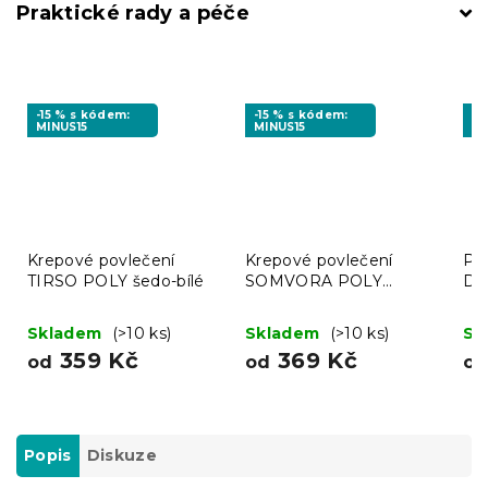
Praktické rady a péče
-15 % s kódem:
-15 % s kódem:
-1
MINUS15
MINUS15
MI
Krepové povlečení
Krepové povlečení
Po
TIRSO POLY šedo-bílé
SOMVORA POLY
DA
barevné
Skladem
(>10 ks)
Skladem
(>10 ks)
Sk
359 Kč
369 Kč
od
od
o
Popis
Diskuze