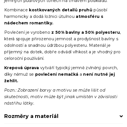
jemných pudrových tónech na tmavém podkladu.
Kombinace
kostkovaných detailů pruhů
působí
harmonicky a dodá ložnici útulnou
atmosféru s
nádechem romantiky.
Povlečení je vyrobeno
z 50% bavlny a 50% polyesteru
,
která spojuje přirozenou jemnost a prodyšnost bavlny s
odolností a snadnou údržbou polyesteru. Materiál je
příjemný na dotek, dobře odvádí vlhkost a je vhodný pro
celoroční používání.
Krepová úprava
vytváří typický jemně zvlněný povrch,
díky němuž se
povlečení nemačká
a
není nutné jej
žehlit.
Pozn.: Zobrazení barvy a motivu se může lišit od
skutečnosti, motiv může být jinak umístěn v závislosti
nástřihu látky.
Rozměry a materiál