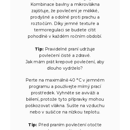
Kombinace bavlny a mikrovlákna
zajišťuje, že povlečení je měkké,
prodyšné a odolné proti prachu a
roztočům. Díky jemné textuře a
termoregulaci se budete cítit
pohodlně v každém ročním období.
Tip:
Pravidelné praní udržuje
povlečení čisté a zdravé.
Jak mám prát krepové povlečení, aby
dlouho vydrželo?
Perte na maximálně 40 °C v jemném
programu a používejte mírný prací
prostředek. Vyhněte se aviváži a
bělení, protože tyto přípravky mohou
poškozovat vlákna. Sušte na vzduchu
nebo v sušičce na nízkou teplotu.
Tip:
Před praním povlečení otočte