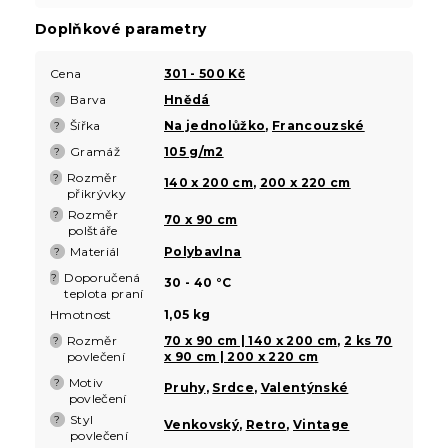
Doplňkové parametry
Cena
301 - 500 Kč
Barva
Hnědá
?
Šířka
Na jednolůžko
,
Francouzské
?
Gramáž
105 g/m2
?
Rozměr
?
140 x 200 cm
,
200 x 220 cm
přikrývky
Rozměr
?
70 x 90 cm
polštáře
Materiál
Polybavlna
?
Doporučená
?
30 - 40 °C
teplota praní
Hmotnost
1,05 kg
Rozměr
70 x 90 cm | 140 x 200 cm
,
2 ks 70
?
povlečení
x 90 cm | 200 x 220 cm
Motiv
?
Pruhy
,
Srdce
,
Valentýnské
povlečení
Styl
?
Venkovský
,
Retro
,
Vintage
povlečení