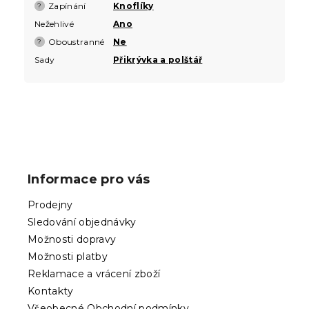
Zapínání
Knoflíky
?
Nežehlivé
Ano
Oboustranné
Ne
?
Sady
Přikrývka a polštář
Z
á
p
Informace pro vás
a
t
Prodejny
í
Sledování objednávky
Možnosti dopravy
Možnosti platby
Reklamace a vrácení zboží
Kontakty
Všeobecné Obchodní podmínky