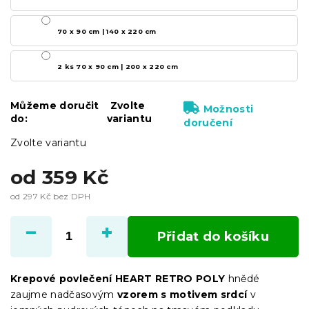
70 x 90 cm | 140 x 220 cm
2 ks 70 x 90 cm | 200 x 220 cm
Můžeme doručit
Zvolte
Možnosti
do:
variantu
doručení
Zvolte variantu
od
359 Kč
od
297 Kč
bez DPH
Měrná
cena:
Přidat do košíku
Krepové povlečení HEART RETRO POLY
hnědé
zaujme nadčasovým
vzorem s motivem srdcí
v