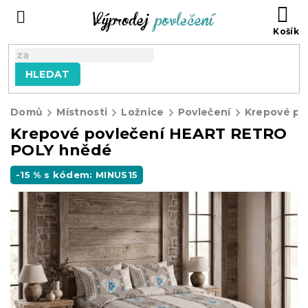
Přejít
NÁ
na
KO
obsah
HLEDAT
Domů
Místnosti
Ložnice
Povlečení
Krepové po
Krepové povlečení HEART RETRO
POLY hnědé
-15 % s kódem: MINUS15