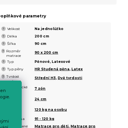
oplňkové parametry
Velikost
Na jednolůžko
?
Délka
200 cm
?
Šířka
90 cm
?
Rozměr
?
90 x 200 cm
matrace
Typ
Pěnové, Latexové
?
Typ pěny
HR Studená pěna
,
Latex
?
Tvrdost
?
Střední H3
,
Dvě tvrdosti
matrace
Ortopedické
?
7 zón
ten
zóny
ogie.
Výška
?
24 cm
matrace
Nosnost
?
120 kg na osobu
matrace
Vaše váha
91 - 120 kg
?
ckými
Doporučené
Matrace pro děti
,
Matrace pro
?
vání