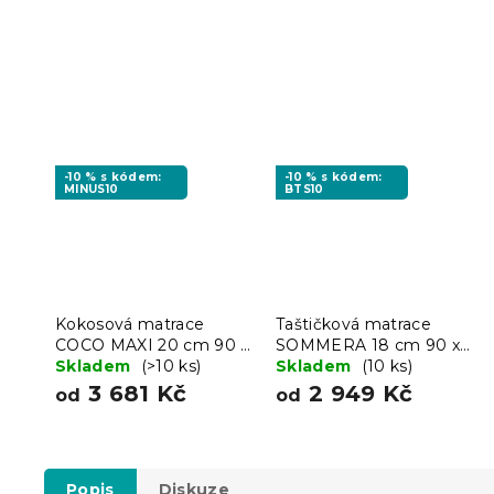
-10 % s kódem:
-10 % s kódem:
MINUS10
BTS10
Kokosová matrace
Taštičková matrace
COCO MAXI 20 cm 90 x
SOMMERA 18 cm 90 x
200 cm
Skladem
(>10 ks)
200 cm
Skladem
(10 ks)
3 681 Kč
2 949 Kč
od
od
Popis
Diskuze