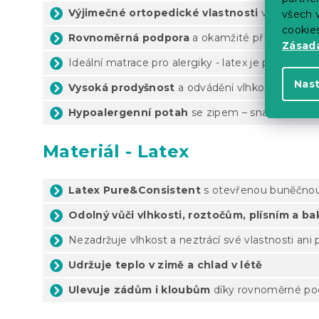
Výjimečné ortopedické vlastnosti
vhodné i pr
všech v
cookie
Rovnoměrná podpora
a okamžité přizpůsobení 
Zásadá
Ideální matrace pro alergiky - latex je přirozeně
a
Nas
Vysoká prodyšnost
a odvádění vlhkosti
Hypoalergenní potah
se zipem – snadno sníma
Materiál - Latex
Latex Pure&Consistent
s otevřenou buněčnou
Odolný vůči vlhkosti, roztočům, plísním a ba
Nezadržuje vlhkost a neztrácí své vlastnosti ani
Udržuje teplo v zimě a chlad v létě
Ulevuje zádům i kloubům
díky rovnoměrné pod