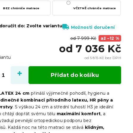
BEZ chrániče matrace
VČETNĚ chrániče matrace
oručit do:
Zvolte variantu
Možnosti doručení
od 7 999 Kč
až –12 %
od
7 036 Kč
iantu
od
5 815 Kč
bez DPH
Měrn
cena:
Přidat do košíku
LATEX 24 cm
přináší výjimečné pohodlí, hygienu a
edinečné kombinaci přírodního latexu, HR pěny a
vrstvy
. S výškou 24 cm a střední tuhostí H3 je ideální
o chtějí dopřát svému tělu
maximální komfort
, a
yžadují pevnější ortopedickou podporu bez
ů. Každá noc na této matraci se stává
klidným,