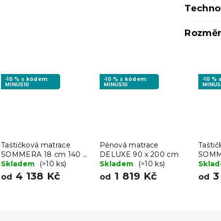
Techno
Rozměr
-10 % s kódem:
-10 % s kódem:
-10 %
MINUS10
MINUS10
MINUS
Taštičková matrace
Pěnová matrace
Tašti
SOMMERA 18 cm 140 x
DELUXE 90 x 200 cm
SOMME
200 cm
Skladem
(>10 ks)
Skladem
(>10 ks)
200 
Skla
4 138 Kč
1 819 Kč
3
od
od
od