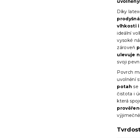
uvolněný
Díky late
prodyšná,
vlhkosti i
ideální vo
vysoké ná
zároveň
p
ulevuje 
svoji pevn
Povrch ma
uvolnění s
potah
se 
čistota i
která spo
prověřené
výjimečně
Tvrdos