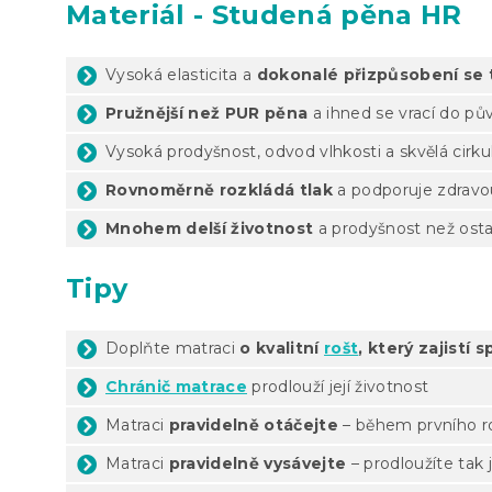
Materiál - Studená pěna HR
Vysoká elasticita a
dokonalé přizpůsobení se 
Pružnější než PUR pěna
a ihned se vrací do pů
Vysoká prodyšnost, odvod vlhkosti a skvělá cirk
Rovnoměrně rozkládá tlak
a podporuje zdravo
Mnohem delší životnost
a prodyšnost než osta
Tipy
Doplňte matraci
o kvalitní
rošt
, který zajistí
Chránič matrace
prodlouží její životnost
Matraci
pravidelně otáčejte
– během prvního ro
Matraci
pravidelně vysávejte
– prodloužíte tak 