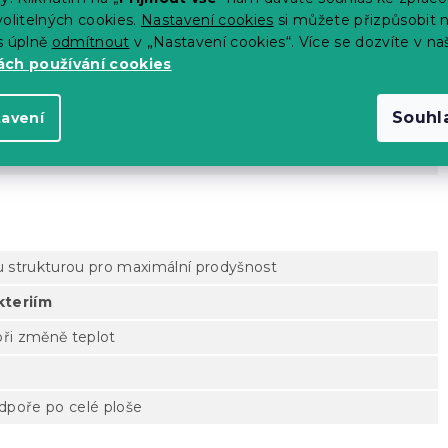
o seniory a osoby s bolestmi zad
olitelných cookies.
Nastavení cookies
si můžete přizpůsobit 
s úplně
odmítnout
v „Nastavení cookies“. Více se dozvíte v na
každé části těla
ch používání cookies
ntibakteriální, fungicidní a hypoalergenní
materiál
Souhl
tavení
telný a pratelný na 40 °C
 strukturou pro maximální prodyšnost
kteriím
 při změně teplot
poře po celé ploše