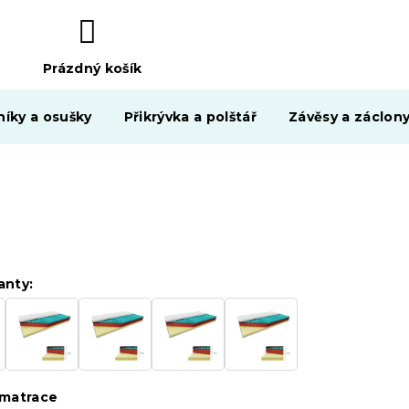
Prázdný košík
NÁKUPNÍ
KOŠÍK
níky a osušky
Přikrývka a polštář
Závěsy a záclon
anty:
matrace