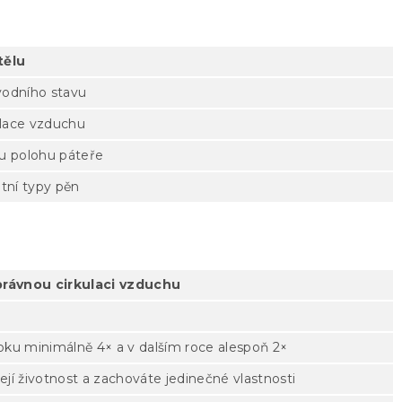
tělu
vodního stavu
ulace vzduchu
u polohu páteře
tní typy pěn
 správnou cirkulaci vzduchu
ku minimálně 4× a v dalším roce alespoň 2×
její životnost a zachováte jedinečné vlastnosti