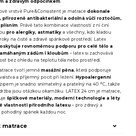
m a zdravým odpočinkem
.
xové vrstvě Pure&Consistent je matrace
dokonale
 přirozeně antibakteriální a odolná vůči roztočům,
 plísním
. Právě tato kombinace vlastností z ní činí
lbu
pro alergiky, astmatiky
a všechny, kdo kladou
roky na čisté a zdravé spánkové prostředí. Latex
oskytuje rovnoměrnou podporu pro celé tělo a
namáhaným zádům i kloubům
– latex si zachovává
ost bez ohledu na teplotu těla nebo prostředí.
trace tvoří jemně
masážní pěna
, která podporuje
valstva a příjemný pocit při ležení.
Hypoalergenní
zipem je snadno snímatelný a pratelný na 40 °C, takže
 údržba jsou otázkou okamžiku. LATEX 24 cm je matrace,
juje
špičkové materiály, moderní technologie a léty
 vlastnosti přírodního latexu
– pro zdravý a
 pohodlný spánek každou noc.
t matrace