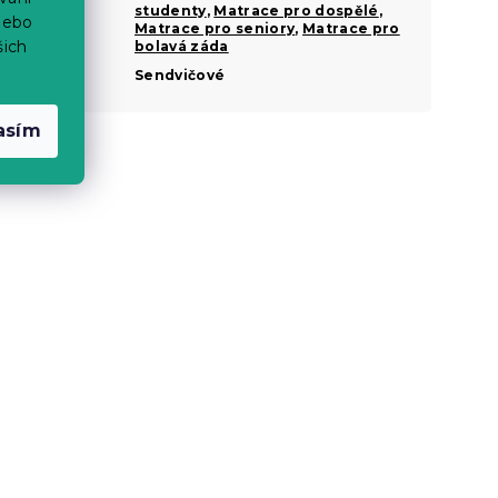
pro
studenty
,
Matrace pro dospělé
,
nebo
Matrace pro seniory
,
Matrace pro
šich
bolavá záda
Zóny
Sendvičové
asím