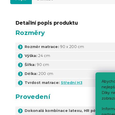
Detailní popis produktu
Rozměry
Rozměr matrace:
90 x 200 cm
Výška:
24 cm
Šířka:
90 cm
Délka:
200 cm
Abycho
Tvrdost matrace:
Střední H3
nejlep
Díky n
Provedení
zobraz
Informa
Dokonalá kombinace latexu, HR pěny a masá
partner