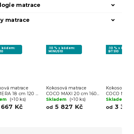
logie matrace
y matrace
 s kódem:
-10 % s kódem:
-10 % s kódem
10
MINUS10
BTS10
čková matrace
Kokosová matrace
Kokosová ma
RA 18 cm 120 x
COCO MAXI 20 cm 160
COCO MAXI 
cm
dem
(>10 ks)
x 200 cm
Skladem
(>10 ks)
200 cm
Skladem
(>
 667 Kč
5 827 Kč
3 388
od
od