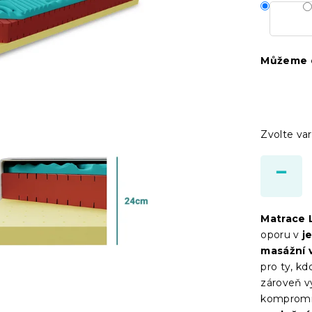
Můžeme d
Zvolte var
Matrace 
oporu v
j
masážní 
pro ty, kd
zároveň v
kompromis