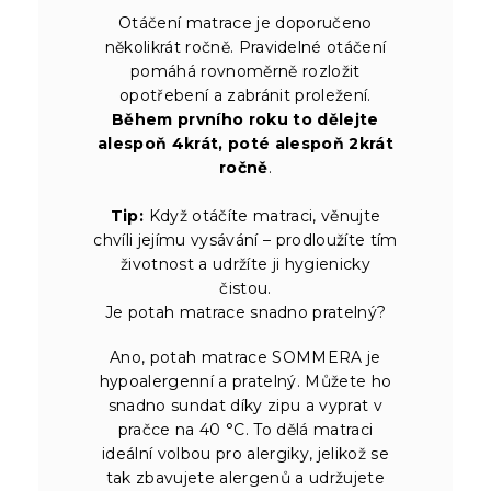
Otáčení matrace je doporučeno
několikrát ročně. Pravidelné otáčení
pomáhá rovnoměrně rozložit
opotřebení a zabránit proležení.
Během prvního roku to dělejte
alespoň 4krát, poté alespoň 2krát
ročně
.
Tip:
Když otáčíte matraci, věnujte
chvíli jejímu vysávání – prodloužíte tím
životnost a udržíte ji hygienicky
čistou.
Je potah matrace snadno pratelný?
Ano, potah matrace SOMMERA je
hypoalergenní a pratelný. Můžete ho
snadno sundat díky zipu a vyprat v
pračce na 40 °C. To dělá matraci
ideální volbou pro alergiky, jelikož se
tak zbavujete alergenů a udržujete