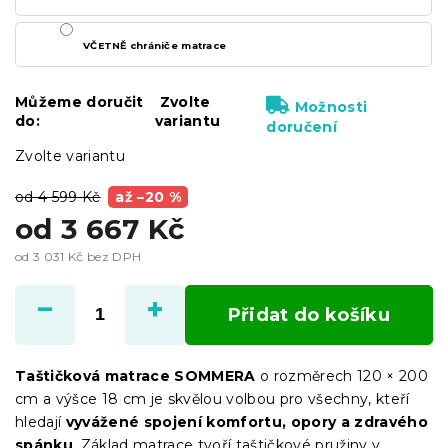
VČETNĚ chrániče matrace
Můžeme doručit
Zvolte
Možnosti
do:
variantu
doručení
Zvolte variantu
od 4 599 Kč
až –20 %
od
3 667 Kč
od
3 031 Kč
bez DPH
Měrná
cena:
Přidat do košíku
Taštičková matrace SOMMERA
o rozměrech 120 × 200
cm a výšce 18 cm je skvělou volbou pro všechny, kteří
hledají
vyvážené spojení komfortu, opory a zdravého
spánku
. Základ matrace tvoří taštičkové pružiny v