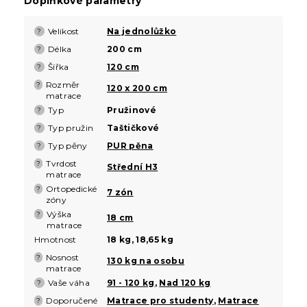
Doplňkové parametry
Velikost
Na jednolůžko
?
Délka
200 cm
?
Šířka
120 cm
?
Rozměr
?
120 x 200 cm
matrace
Typ
Pružinové
?
Typ pružin
Taštičkové
?
Typ pěny
PUR pěna
?
Tvrdost
?
Střední H3
matrace
Ortopedické
?
7 zón
zóny
Výška
?
18 cm
matrace
Hmotnost
18 kg, 18,65 kg
Nosnost
?
130 kg na osobu
matrace
Vaše váha
91 - 120 kg
,
Nad 120 kg
?
Doporučené
Matrace pro studenty
,
Matrace
?