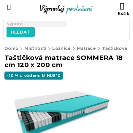
Přejít
NÁ
na
KO
obsah
HLEDAT
Domů
Místnosti
Ložnice
Matrace
Taštičková matrace SOMMERA 18
cm 120 x 200 cm
-10 % s kódem: MINUS10