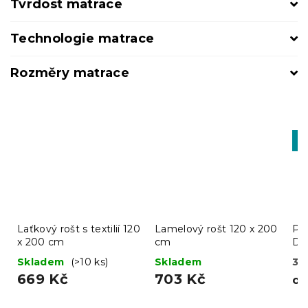
Tvrdost matrace
Technologie matrace
Rozměry matrace
-1
MI
Laťkový rošt s textilií 120
Lamelový rošt 120 x 200
Pě
x 200 cm
cm
DE
Skladem
(>10 ks)
Skladem
3 
669 Kč
703 Kč
o