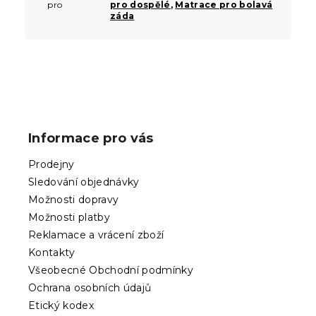
pro
pro dospělé
,
Matrace pro bolavá
záda
Z
á
p
Informace pro vás
a
t
Prodejny
í
Sledování objednávky
Možnosti dopravy
Možnosti platby
Reklamace a vrácení zboží
Kontakty
Všeobecné Obchodní podmínky
Ochrana osobních údajů
Etický kodex