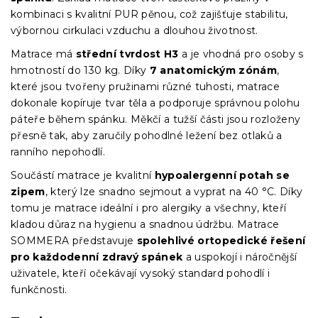
kombinaci s kvalitní PUR pěnou, což zajišťuje stabilitu,
výbornou cirkulaci vzduchu a dlouhou životnost.
Matrace má
střední tvrdost H3
a je vhodná pro osoby s
hmotností do 130 kg. Díky
7 anatomickým zónám
,
které jsou tvořeny pružinami různé tuhosti, matrace
dokonale kopíruje tvar těla a podporuje správnou polohu
páteře během spánku. Měkčí a tužší části jsou rozloženy
přesně tak, aby zaručily pohodlné ležení bez otlaků a
ranního nepohodlí.
Součástí matrace je kvalitní
hypoalergenní potah se
zipem
, který lze snadno sejmout a vyprat na 40 °C. Díky
tomu je matrace ideální i pro alergiky a všechny, kteří
kladou důraz na hygienu a snadnou údržbu. Matrace
SOMMERA představuje
spolehlivé ortopedické řešení
pro každodenní zdravý spánek
a uspokojí i náročnější
uživatele, kteří očekávají vysoký standard pohodlí i
funkčnosti.