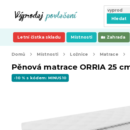
Přejít
na
obsah
Hledat
Letní čistka skladu
Místnosti
Zahrada
Domů
Místnosti
Ložnice
Matrace
Pěnová matrace ORRIA 25 cm
-10 % s kódem: MINUS10