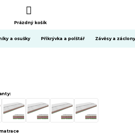
Prázdný košík
NÁKUPNÍ
KOŠÍK
níky a osušky
Přikrývka a polštář
Závěsy a záclon
anty:
matrace