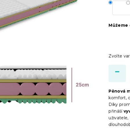
Můžeme d
Zvolte var
Pěnová m
komfort, o
Díky prom
přináší
vy
uživatele,
dlouhodobé