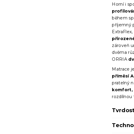
Horní i sp
profilov
během spá
příjemný p
ExtraFlex
přirozené
zároveň u
dvěma růz
ORRIA
dv
Matrace j
příměsí A
pratelný n
komfort,
rozdílnou 
Tvrdos
Techno