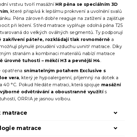
odní vrstvu tvoří masážní
HR pěna se speciálním 3D
áním
, které přispívá k lepšímu prokrvení a uvolnění svalů
nku. Pěna zároveň dobře reaguje na zatížení a zajišťuje
ocit při ležení. Střed matrace vyplňuje odolná pěna T25
, tvarovaná do velkých oválných segmentů. Ty podporují
 zakřivení páteře, rozkládají tlak rovnoměrně
a
možňují plynulé proudění vzduchu uvnitř matrace. Díky
ným stranám a kombinaci materiálů nabízí matrace
ě úrovně tuhosti – měkčí H3 a pevnější H4
.
e opatřena
snímatelným potahem Exclusive s
loe vera
, který je hypoalergenní, příjemný na dotek a
a 40 °C. Pokud hledáte matraci, která spojuje
masážní
 výborné odvětrávání a oboustranné využití
s
tuhostí, ORRIA je jasnou volbou.
t matrace
logie matrace