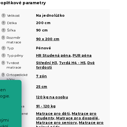
oplňkové parametry
Velikost
Na jednolůžko
?
Délka
200 cm
?
Šířka
90 cm
?
Rozměr
?
90 x 200 cm
matrace
Typ
Pěnové
?
Typ pěny
HR Studená pěna
,
PUR pěna
?
Tvrdost
Střední H3
,
Tvrdá H4 - H5
,
Dvě
?
matrace
tvrdosti
Ortopedické
?
7 zón
zóny
Výška
?
25 cm
ten
matrace
Nosnost
ogie.
?
120 kg na osobu
matrace
Vaše váha
91 - 120 kg
?
Doporučené
Matrace pro děti
,
Matrace pro
?
pro
studenty
,
Matrace pro dospělé
,
ckými
Matrace pro seniory
,
Matrace pro
vání