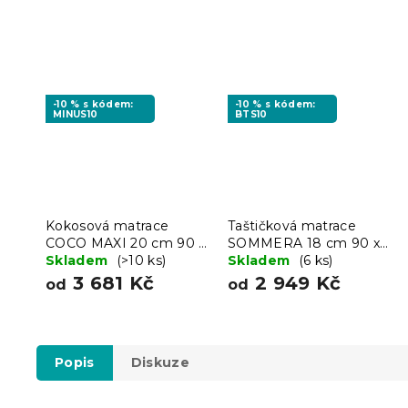
-10 % s kódem:
-10 % s kódem:
MINUS10
BTS10
Kokosová matrace
Taštičková matrace
COCO MAXI 20 cm 90 x
SOMMERA 18 cm 90 x
200 cm
Skladem
(>10 ks)
200 cm
Skladem
(6 ks)
3 681 Kč
2 949 Kč
od
od
Popis
Diskuze