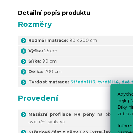
Detailní popis produktu
Rozměry
Rozměr matrace:
90 x 200 cm
Výška:
25 cm
Šířka:
90 cm
Délka:
200 cm
Tvrdost matrace:
Střední H3, tvrdší H4, dvě 
Abycho
Provedení
nejlep
Díky n
zobraz
Masážní profilace HR pěny
na obou stranác
uvolnění svalstva
Informa
Středová část z pěny T25 ExtraFlex
s oválnými
partner