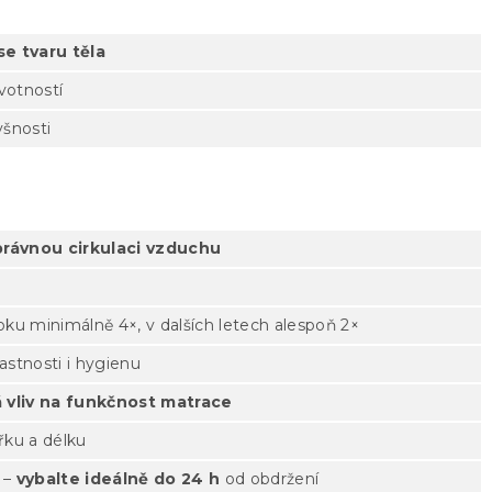
e tvaru těla
ivotností
yšnosti
 správnou cirkulaci vzduchu
ku minimálně 4×, v dalších letech alespoň 2×
lastnosti i hygienu
 vliv na funkčnost matrace
řku a délku
 –
vybalte ideálně do 24 h
od obdržení