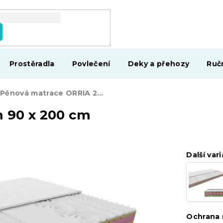
Prostěradla
Povlečení
Deky a přehozy
Ruč
Pěnová matrace ORRIA 25 cm 90 x 200 cm
 90 x 200 cm
Další vari
Ochrana 