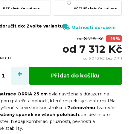
BEZ chrániče matrace
VČETNĚ chrániče matrace
oručit do:
Zvolte variantu
Možnosti doručení
od 8 799 Kč
–16 %
od
7 312 Kč
iantu
od
6 043 Kč
bez DPH
Měrn
cena:
Přidat do košíku
atrace ORRIA 25 cm
byla navržena s důrazem na
poru páteře a pohodlí, které respektuje anatomii těla.
yšlené vícevrstvé konstrukci a
7zónovému
tvarování
vážený spánek ve všech polohách
. Je ideální pro
 kteří hledají kombinaci pružnosti, pevnosti a
 stability.