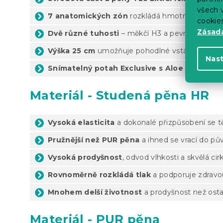
všech v
7 anatomických zón
rozkládá hmotnost rovno
cookie
Zásadá
Dvě různé tuhosti
– měkčí H3 a pevnější H4 po
Výška 25 cm
umožňuje pohodlné vstávání i vyšší
Nas
Snímatelný potah Exclusive s Aloe vera
– hyp
Materiál - Studená pěna HR
Vysoká elasticita
a dokonalé přizpůsobení se t
Pružnější než PUR pěna
a ihned se vrací do pů
Vysoká prodyšnost
, odvod vlhkosti a skvělá ci
Rovnoměrně rozkládá tlak
a podporuje zdravo
Mnohem delší životnost
a prodyšnost než osta
Materiál - PUR pěna