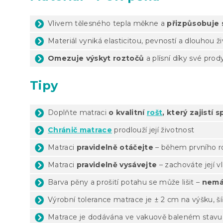
Vlivem tělesného tepla měkne a
přizpůsobuje s
Materiál vyniká elasticitou, pevností a dlouhou ž
Omezuje výskyt roztočů
a plísní díky své prod
Tipy
Doplňte matraci
o kvalitní
rošt
, který zajistí
Chránič matrace
prodlouží její životnost
Matraci
pravidelně otáčejte
– během prvního ro
Matraci
pravidelně vysávejte
– zachováte její v
Barva pěny a prošití potahu se může lišit –
nemá
Výrobní tolerance matrace je ± 2 cm na výšku, ší
Matrace je dodávána ve vakuově baleném stavu