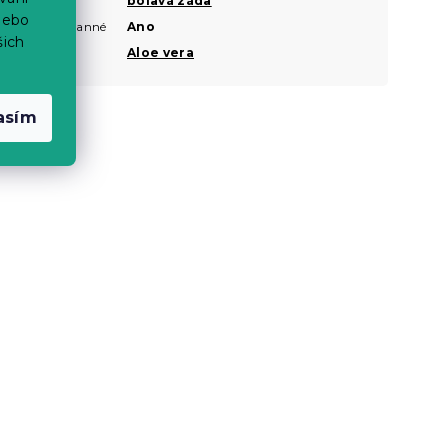
bolavá záda
nebo
Oboustranné
Ano
?
šich
Potah
Aloe vera
asím