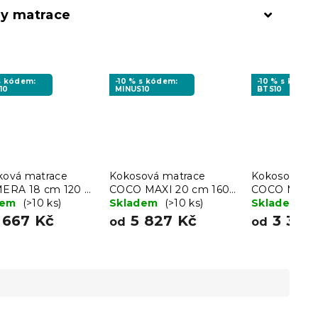
y matrace
 s kódem:
-10 % s kódem:
-10 % s kódem
10
MINUS10
BTS10
čková matrace
Kokosová matrace
Kokosová ma
RA 18 cm 120 x
COCO MAXI 20 cm 160
COCO MAXI 
cm
dem
(>10 ks)
x 200 cm
Skladem
(>10 ks)
200 cm
Skladem
(>
 667 Kč
5 827 Kč
3 388
od
od