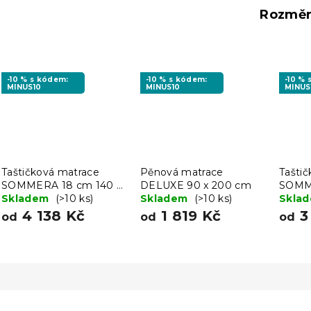
Rozměr
-10 % s kódem:
-10 % s kódem:
-10 %
MINUS10
MINUS10
MINUS
Taštičková matrace
Pěnová matrace
Tašti
SOMMERA 18 cm 140 x
DELUXE 90 x 200 cm
SOMME
200 cm
Skladem
(>10 ks)
Skladem
(>10 ks)
200 
Skla
4 138 Kč
1 819 Kč
3
od
od
od