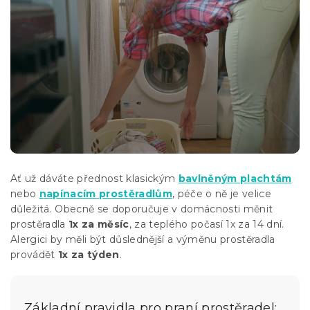
Ať už dáváte přednost klasickým
bavlněným plachtám
nebo
napínacím prostěradlům
, péče o ně je velice
důležitá. Obecně se doporučuje v domácnosti měnit
prostěradla
1x za měsíc
, za teplého počasí 1x za 14 dní.
Alergici by měli být důslednější a výměnu prostěradla
provádět
1x za týden
.
Základní pravidla pro praní prostěradel: