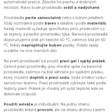
automatické pračce. Zbavíte ho prachu a drobných
nečistot. Navíc bude prostěradlo
svěží a nadýchané
.
Prostěradla
perte samostatně
nebo s ložním prádlem.
Vždy roztříděné podle
barev
a ideálně i podle
materiálů
.
Každý materiál vyžaduje specifickou péči, především co
se teploty a pracího prostředku týká. Barevná prostěradla
doporučujeme prát při teplotě 40 °C, zatímco bílá při 60
°C. Nikdy
nepřeplňujte buben
pračky. Prádlo raději
rozdělte na více menších dílů.
Na praní prostěradel lze použít
prací gel i sypký prášek
.
Gelové prací prostředky jsou vhodné spíše na barevná
prostěradla, zatímco na bílá sáhněte po sypkém prášku,
který můžete
doplnit o prací sodu
. Soda změkčí vodu i
samotnou tkaninu. Prací prostředek vybírejte také podle
teploty praní. Prášek je vhodný při vyšší teplotě, kde se
dokonale rozpustí.
Použití aviváže
je individuální. Na jednu stranu
prostěradlo krásně
provoní
, ale na stranu druhou časem