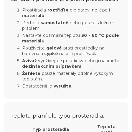
Prostěradla
roztřiďte
dle barev, nejlépe i
materiálů
.
Perte je
samostatně
nebo pouze s ložním
prádlem.
Nastavte optimální teplotu
30 - 60 °C podle
materiálu
.
Používejte
gelové
prací prostředky na
barevná a
sypké
na bílá prostěradla.
Aviváž
využívejte sporadicky nebo ji nahraďte
dezinfekčním přípravkem
.
Žehlete
pouze materiály odolné vysokým
teplotám.
Dostatečně je
vysušte
.
Teplota praní dle typu prostěradla:
Teplota
Typ prostěradla