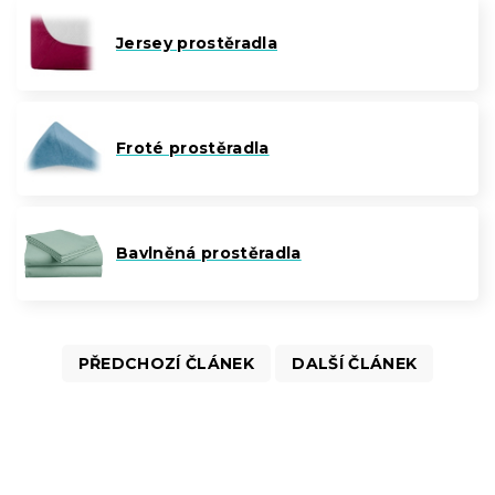
Jersey prostěradla
Froté prostěradla
Bavlněná prostěradla
PŘEDCHOZÍ ČLÁNEK
DALŠÍ ČLÁNEK
Z
á