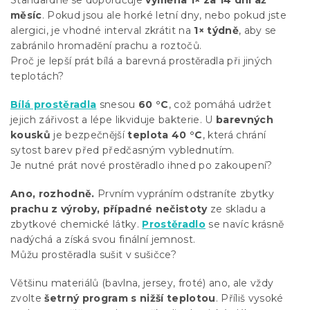
Standardně se doporučuje
výměna 1× za 14 dní až
měsíc
. Pokud jsou ale horké letní dny, nebo pokud jste
alergici, je vhodné interval zkrátit na
1× týdně
, aby se
zabránilo hromadění prachu a roztočů.
Proč je lepší prát bílá a barevná prostěradla při jiných
teplotách?
Bílá prostěradla
snesou
60 °C
, což pomáhá udržet
jejich zářivost a lépe likviduje bakterie. U
barevných
kousků
je bezpečnější
teplota
40 °C
, která chrání
sytost barev před předčasným vyblednutím.
Je nutné prát nové prostěradlo ihned po zakoupení?
Ano, rozhodně.
Prvním vypráním odstraníte zbytky
prachu z výroby, případné nečistoty
ze skladu a
zbytkové chemické látky.
Prostěradlo
se navíc krásně
nadýchá a získá svou finální jemnost.
Můžu prostěradla sušit v sušičce?
Většinu materiálů (bavlna, jersey, froté) ano, ale vždy
zvolte
šetrný program s nižší teplotou
. Příliš vysoké