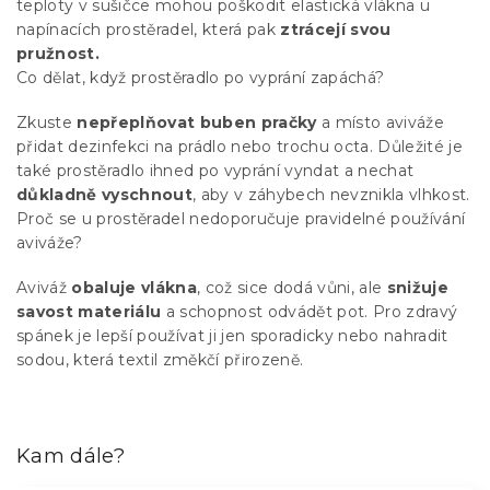
teploty v sušičce mohou poškodit elastická vlákna u
napínacích prostěradel, která pak
ztrácejí svou
pružnost.
Co dělat, když prostěradlo po vyprání zapáchá?
Zkuste
nepřeplňovat buben pračky
a místo aviváže
přidat dezinfekci na prádlo nebo trochu octa. Důležité je
také prostěradlo ihned po vyprání vyndat a nechat
důkladně vyschnout
, aby v záhybech nevznikla vlhkost.
Proč se u prostěradel nedoporučuje pravidelné používání
aviváže?
Aviváž
obaluje vlákna
, což sice dodá vůni, ale
snižuje
savost materiálu
a schopnost odvádět pot. Pro zdravý
spánek je lepší používat ji jen sporadicky nebo nahradit
sodou, která textil změkčí přirozeně.
Kam dále?