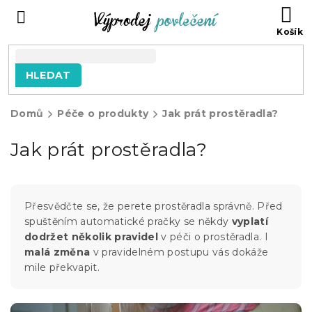
Přejít
NÁ
na
KO
obsah
HLEDAT
Domů
Péče o produkty
Jak prát prostěradla?
Jak prát prostěradla?
Přesvědčte se, že perete prostěradla správně. Před
spuštěním automatické pračky se někdy
vyplatí
dodržet několik pravidel
v péči o prostěradla. I
malá změna
v pravidelném postupu vás dokáže
mile překvapit.