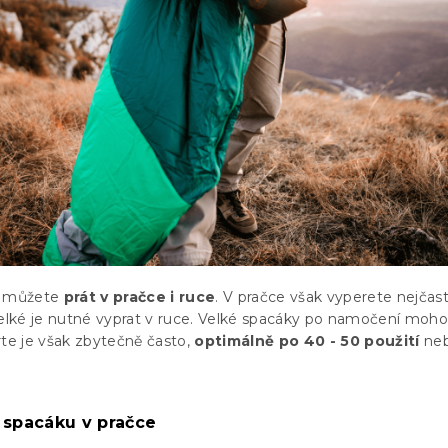
e můžete
prát v pračce i ruce
. V pračce však vyperete nejčast
velké je nutné vyprat v ruce. Velké spacáky po namočení mohou
rte je však zbytečně často,
optimálně po 40 - 50 použití
neb
 spacáku v pračce