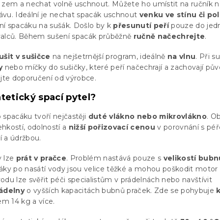
a zem a nechat volně uschnout. Můžete ho umístit na ručník 
trávu. Ideální je nechat spacák uschnout
venku ve stínu či po
ní spacáku na sušák. Došlo by k
přesunutí peří
pouze do jedn
valců. Během sušení spacák průběžně
ručně načechrejte
.
ušit v sušičce
na nejšetrnější program, ideálně
na vlnu
. Při s
y
nebo míčky do sušičky, které peří načechrají a zachovají pův
ujte doporučení od výrobce.
tetický spací pytel?
 spacáku tvoří nejčastěji
duté vlákno nebo mikrovlákno
. O
lehkostí, odolností a
nižší pořizovací cenou
v porovnání s péř
 a údržbou.
y lze
prát v pračce
. Problém nastává pouze s
velikostí bubn
cáky po nasátí vody jsou velice těžké a mohou poškodit motor 
odu lze svěřit péči specialistům v prádelnách nebo navštívit
ádelny
o vyšších kapacitách bubnů praček. Zde se pohybuje
m 14 kg a více.