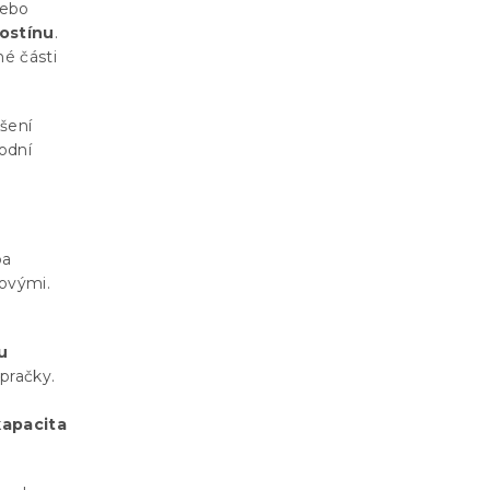
nebo
lostínu
.
é části
ušení
odní
ba
ovými.
u
pračky.
kapacita