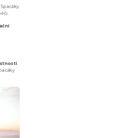
. Spacáky
péči.
ační
stnosti
.
spacáky