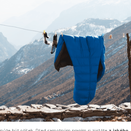
 může být oříšek. Před samotným praním si zjistěte
z jakého