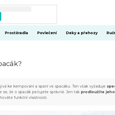
Prostěradla
Povlečení
Deky a přehozy
Ruč
spacák?
zývá ke kempování a spaní ve spacáku. Ten však vyžaduje
spec
e se, že o spacák pečujete správně. Jen tak
prodloužíte jeho
hováte funkční vlastnosti.