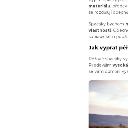
materiálu
, předev
se rozdělují obecn
Spacáky bychom
n
vlastnosti
. Obecn
sporadickém použí
Jak vyprat pé
Péřové spacáky vyž
Především
vysoká
se vám odmění vy