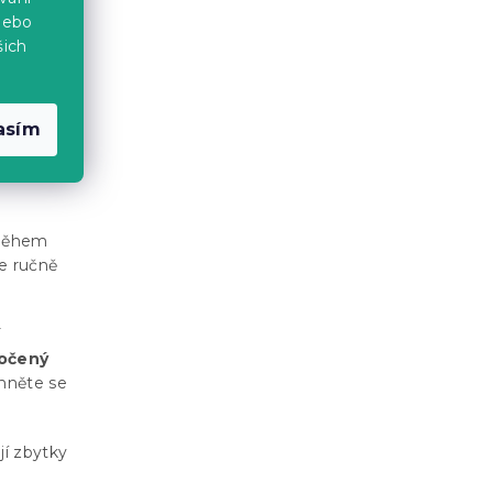
nebo
šich
asím
račky o
 během
te ručně
í
očený
hněte se
jí zbytky