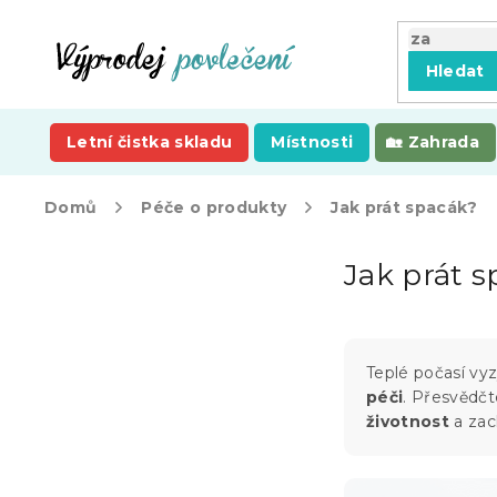
Přejít
na
obsah
Hledat
Letní čistka skladu
Místnosti
Zahrada
Domů
Péče o produkty
Jak prát spacák?
P
Jak prát 
o
s
t
r
a
Teplé počasí vy
n
péči
. Přesvědčt
n
životnost
a zac
í
p
a