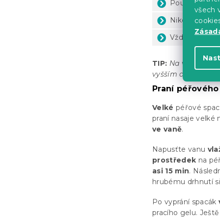
Použijte
spec
všech v
Nikdy
nepouž
cookie
Zásadá
Vždy sledujte
Nas
TIP:
Na velké spa
vyšším objemu bu
Praní péřového
Velké
péřové spací
praní nasaje velké 
ve vaně
.
Napusťte vanu
vl
prostředek
na péř
asi 15 min
. Násled
hrubému drhnutí si
Po vyprání spacák
pracího gelu. Ješt