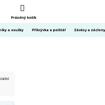
Prázdný košík
NÁKUPNÍ
KOŠÍK
níky a osušky
Přikrývka a polštář
Závěsy a záclon
iální