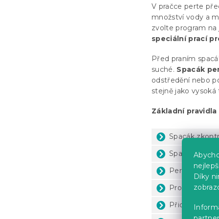
V pračce perte př
množství vody a 
zvolte program na
speciální prací p
Před praním spacá
suché.
Spacák pe
odstředění nebo po
stejně jako vysoká 
Základní pravidla
Spacák zkontr
Spací pytel
ot
Abycho
nejlep
Perte na pro
Díky n
zobraz
Program nas
Přidejte jedn
Informa
partner