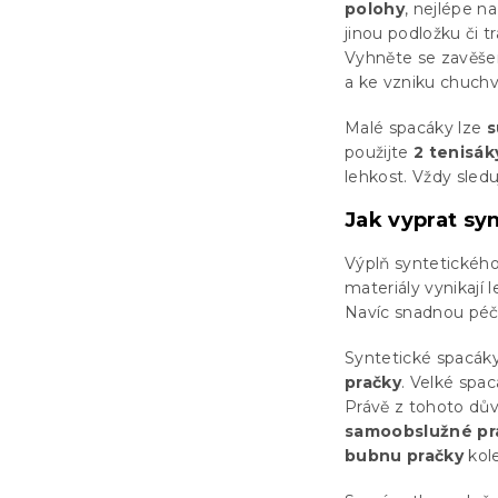
polohy
, nejlépe n
jinou podložku či 
Vyhněte se zavěše
a ke vzniku chuch
Malé spacáky lze
s
použijte
2 tenisák
lehkost. Vždy sled
Jak vyprat syn
Výplň syntetického
materiály vynikají 
Navíc snadnou péčí
Syntetické spacák
pračky
. Velké spa
Právě z tohoto dův
samoobslužné pr
bubnu pračky
kole