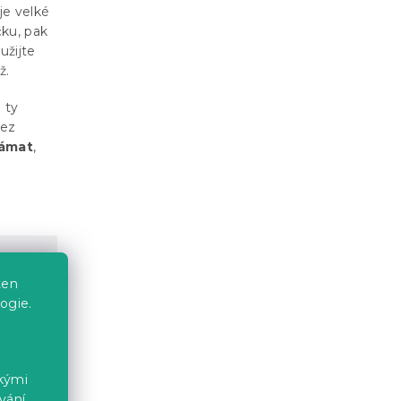
je velké
čku, pak
užijte
ž.
 ty
ez
ámat
,
ten
ogie.
ckými
vání