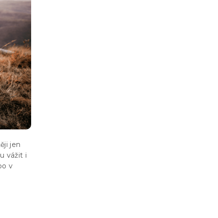
ěji jen
 vážit i
o v