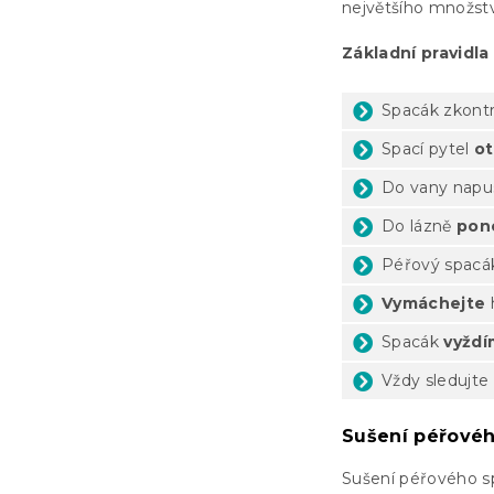
největšího množst
Základní pravidla
Spacák zkontr
Spací pytel
ot
Do vany napu
Do lázně
pon
Péřový spacá
Vymáchejte
h
Spacák
vyždí
Vždy sledujte
Sušení péřové
Sušení péřového s