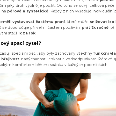
ším jaký druh výplně je použit. Od toho se odvíjí celková péče
ě na
péřové a syntetické
. Každý z nich vyžaduje individuální 
eměli vystavovat častému praní
, které může
snižovat izol
ě se doporučuje při velmi častém používání
prát 2x ročně
, při
vání stačí
1x za rok
.
řový spací pytel?
adují speciální péči, aby byly zachovány všechny
funkční vla
 hřejivost
, nadýchanost, lehkost a vodoodpudivost. Péřové 
sokým komfortem během spánku v každých podmínkách.