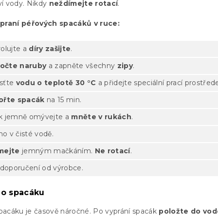
ví vody. Nikdy
neždímejte rotací
.
 praní péřových spacáků v ruce:
olujte a
díry zašijte
.
očte naruby
a zapněte všechny
zipy
.
sťte
vodu o teplotě 30 °C
a přidejte speciální prací prostřed
ořte spacák
na 15 min.
k jemně omývejte a
mněte v rukách
.
o v čisté vodě.
mejte
jemným mačkáním.
Ne rotací
.
 doporučení od výrobce.
ho spacáku
pacáku je časově náročné. Po vyprání spacák
položte do vo