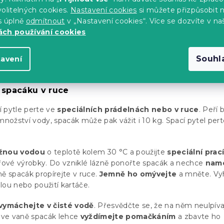
iální prací prostředek
na praní péřových výrobků.
olitelných cookies.
Nastavení cookies
si můžete přizpůsobit 
ívejte aviváž
.
s úplně
odmítnout
v „Nastavení cookies“. Více se dozvíte v na
ch používání cookies
 doporučení od výrobce.
Souhl
tavení
cáky můžete využít
samoobslužné prádelny
, kde naleznete p
bnu.
 spacáku v ruce
 pytle perte ve
speciálních prádelnách nebo v ruce
. Peří
množství vody, spacák může pak vážit i 10 kg. Spací pytel per
ažnou vodou
o teplotě kolem 30 °C a použijte
speciální prac
ové výrobky. Do vzniklé lázně ponořte spacák a nechce
nam
ně spacák propírejte v ruce.
Jemně ho omývejte
a mněte. Vy
lou nebo použití kartáče.
vymáchejte v čisté vodě
. Přesvědčte se, že na něm neulpíva
ě ve vaně spacák lehce
vyždímejte pomačkáním
a zbavte ho