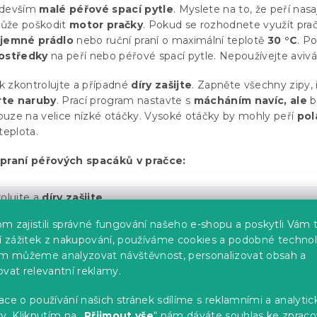
edevším
malé péřové spací pytle
. Myslete na to, že peří nasa
může poškodit
motor pračky
. Pokud se rozhodnete využít pra
jemné prádlo
nebo ruční praní o maximální teplotě
30 °C
. Po
rostředky
na peří nebo péřové spací pytle. Nepoužívejte avivá
k zkontrolujte a případné
díry zašijte
. Zapněte všechny zipy, i
rte naruby
. Prací program nastavte s
mácháním navíc, ale
b
uze na velice nízké otáčky. Vysoké otáčky by mohly peří
pol
teplota.
 praní péřových spacáků v pračce:
olujte a
díry zašijte
.
očte naruby
a zapněte všechny
zipy
.
m zajistili správné fungování našeho e-shopu a poskytli Vám 
ší zážitek z nakupování, používáme cookies a podobné technol
gram pro jemné prádlo o maximální
teplotě 30 °C
.
im můžeme analyzovat návštěvnost, personalizovat obsah a
ovat relevantní reklamy.
tavte
bez ždímání
nebo na nejnižší otáčky.
o
máchání navíc
.
ce o používání našich stránek sdílíme s reklamními a analyti
y. Kliknutím na „
Přijmout vše
“ nám dáváte souhlas ke zpraco