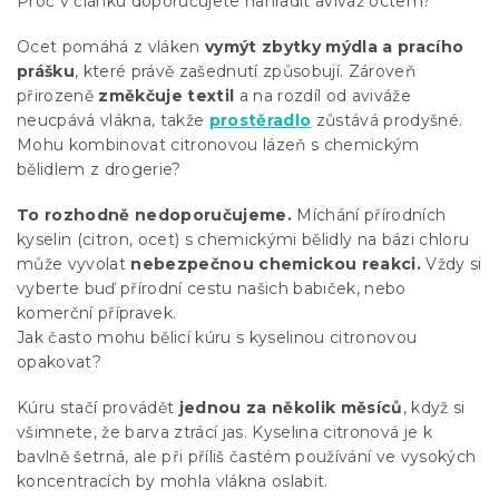
Proč v článku doporučujete nahradit aviváž octem?
Ocet pomáhá z vláken
vymýt zbytky mýdla a pracího
prášku
, které právě zašednutí způsobují. Zároveň
přirozeně
změkčuje textil
a na rozdíl od aviváže
neucpává vlákna, takže
prostěradlo
zůstává prodyšné.
Mohu kombinovat citronovou lázeň s chemickým
bělidlem z drogerie?
To rozhodně nedoporučujeme.
Míchání přírodních
kyselin (citron, ocet) s chemickými bělidly na bázi chloru
může vyvolat
nebezpečnou chemickou reakci.
Vždy si
vyberte buď přírodní cestu našich babiček, nebo
komerční přípravek.
Jak často mohu bělicí kúru s kyselinou citronovou
opakovat?
Kúru stačí provádět
jednou za několik měsíců
, když si
všimnete, že barva ztrácí jas. Kyselina citronová je k
bavlně šetrná, ale při příliš častém používání ve vysokých
koncentracích by mohla vlákna oslabit.