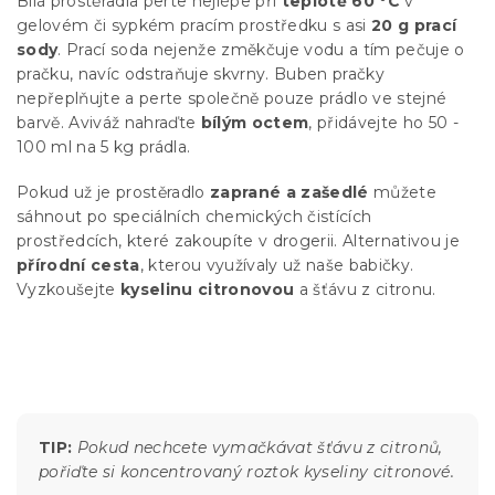
Bílá prostěradla perte nejlépe při
teplotě 60 °C
v
gelovém či sypkém pracím prostředku s asi
20 g prací
sody
. Prací soda nejenže změkčuje vodu a tím pečuje o
pračku, navíc odstraňuje skvrny. Buben pračky
nepřeplňujte a perte společně pouze prádlo ve stejné
barvě. Aviváž nahraďte
bílým octem
, přidávejte ho 50 -
100 ml na 5 kg prádla.
Pokud už je prostěradlo
zaprané a zašedlé
můžete
sáhnout po speciálních chemických čistících
prostředcích, které zakoupíte v drogerii. Alternativou je
přírodní cesta
, kterou využívaly už naše babičky.
Vyzkoušejte
kyselinu citronovou
a šťávu z citronu.
TIP:
Pokud nechcete vymačkávat šťávu z citronů,
pořiďte si koncentrovaný roztok kyseliny citronové.