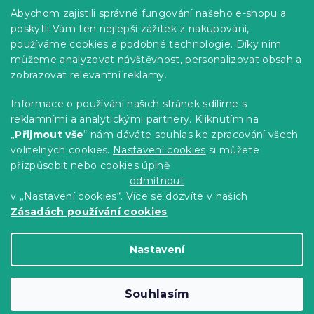
Praktické informace
Abychom zajistili správné fungování našeho e-shopu a
Kariéra
poskytli Vám ten nejlepší zážitek z nakupování,
používáme cookies a podobné technologie. Díky nim
Poptávky a B2B spolupráce
můžeme analyzovat návštěvnost, personalizovat obsah a
zobrazovat relevantní reklamy.
Proč se u nás registrovat?
Věrnostní program - Sleva až 10 %
Informace o používání našich stránek sdílíme s
reklamními a analytickými partnery. Kliknutím na
Návody
„
Přijmout vše
“ nám dáváte souhlas ke zpracování všech
Tabulky velikostí
volitelných cookies.
Nastavení cookies
si můžete
přizpůsobit nebo cookies úplně
Blog
odmítnout
v „Nastavení cookies“. Více se dozvíte v našich
Zásadách používání cookies
Vytvořil Shoptet Premium
Nastavení
Copyright 2026
Výprodej povlečení
. Všechna
Souhlasím
práva vyhrazena.
Upravit nastavení cookies