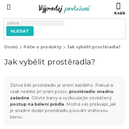
Přejít
NÁ
na
KO
obsah
HLEDAT
Domů
Péče o produkty
Jak vybělit prostěradla?
Jak vybělit prostěradla?
Zářivě bílé prostěradlo je snem každého. Pokud si
však nedáte při praní pozor,
prostěradlo snadno
zašedne
. Oživte barvy a vyzkoušejte osvědčený
postup na bělení prádla
. Možná vás překvapí, jak
je snadné dodat prostěradlu původní sněhovou
barvu.