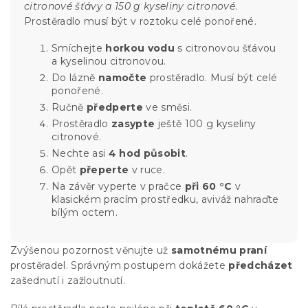
citronové šťávy a 150 g kyseliny citronové
.
Prostěradlo musí být v roztoku celé ponořené.
Smíchejte
horkou vodu
s citronovou šťávou
a kyselinou citronovou.
Do lázně
namočte
prostěradlo. Musí být celé
ponořené.
Ručně
předperte
ve směsi.
Prostěradlo
zasypte
ještě 100 g kyseliny
citronové.
Nechte asi
4 hod působit
.
Opět
přeperte
v ruce.
Na závěr vyperte v pračce
při 60 °C
v
klasickém pracím prostředku, aviváž nahraďte
bílým octem.
Zvýšenou pozornost věnujte už
samotnému praní
prostěradel. Správným postupem dokážete
předcházet
zašednutí i zažloutnutí.