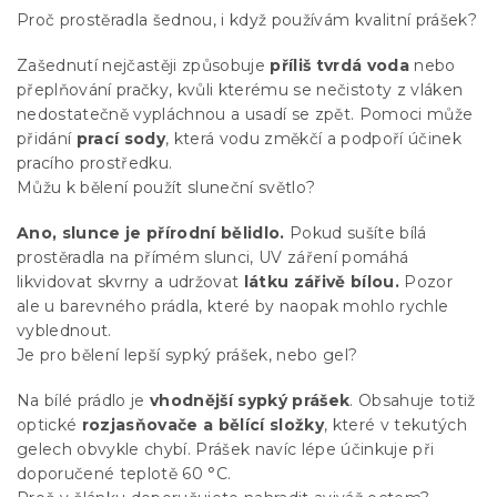
Proč prostěradla šednou, i když používám kvalitní prášek?
Zašednutí nejčastěji způsobuje
příliš tvrdá voda
nebo
přeplňování pračky, kvůli kterému se nečistoty z vláken
nedostatečně vypláchnou a usadí se zpět. Pomoci může
přidání
prací sody
, která vodu změkčí a podpoří účinek
pracího prostředku.
Můžu k bělení použít sluneční světlo?
Ano, slunce je přírodní bělidlo.
Pokud sušíte bílá
prostěradla na přímém slunci, UV záření pomáhá
likvidovat skvrny a udržovat
látku zářivě bílou.
Pozor
ale u barevného prádla, které by naopak mohlo rychle
vyblednout.
Je pro bělení lepší sypký prášek, nebo gel?
Na bílé prádlo je
vhodnější sypký prášek
. Obsahuje totiž
optické
rozjasňovače a bělící složky
, které v tekutých
gelech obvykle chybí. Prášek navíc lépe účinkuje při
doporučené teplotě 60 °C.