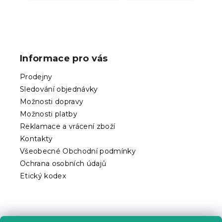
Z
á
p
Informace pro vás
a
t
Prodejny
í
Sledování objednávky
Možnosti dopravy
Možnosti platby
Reklamace a vrácení zboží
Kontakty
Všeobecné Obchodní podmínky
Ochrana osobních údajů
Etický kodex