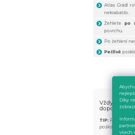
Atlas Grádl 
nekrabatilo.
Žehlete
po 
povrchu.
Po žehlení nec
Pečlivě
posklá
Abycho
nejlep
Díky n
Vždy sleduj
zobraz
doporučení 
Informa
TIP:
Prostěradl
partner
poškodit.
všech v