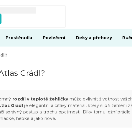
Prostěradla
Povlečení
Deky a přehozy
Ruč
ádl?
 Atlas Grádl?
i jemný
rozdíl v teplotě žehličky
může ovlivnit životnost vaše
Atlas Grádl
je elegantní a citlivý materiál, který si při žehlení z
tačí správný postup a trochu opatrnosti. Díky tomu ložní prádlo
hladké, hebké a jako nové.