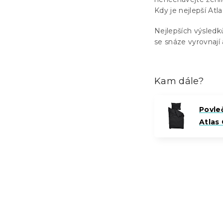
Kdy je nejlepší Atla
Nejlepších výsledk
se snáze vyrovnají a
Kam dále?
Povle
Atlas 
Z
á