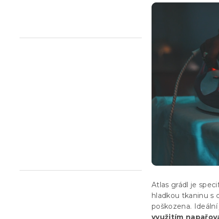
n
e
l
Atlas grádl je speci
hladkou tkaninu s
poškozena. Ideální 
využitím napařov