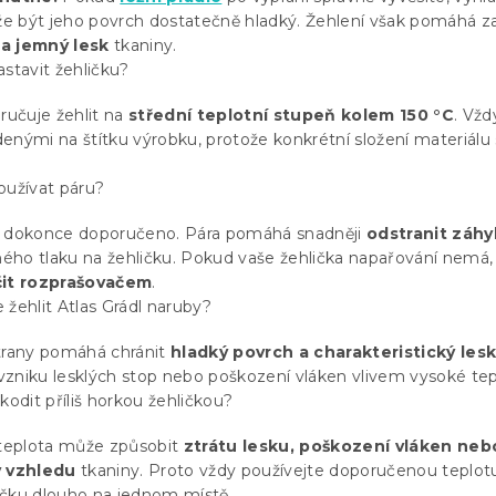
ůže být jeho povrch dostatečně hladký. Žehlení však pomáhá 
 a jemný lesk
tkaniny.
astavit žehličku?
ručuje žehlit na
střední teplotní stupeň kolem 150 °C
. Vžd
enými na štítku výrobku, protože konkrétní složení materiál
oužívat páru?
je dokonce doporučeno. Pára pomáhá snadněji
odstranit záhy
lného tlaku na žehličku. Pokud vaše žehlička napařování nemá
čit rozprašovačem
.
 žehlit Atlas Grádl naruby?
strany pomáhá chránit
hladký povrch a charakteristický les
o vzniku lesklých stop nebo poškození vláken vlivem vysoké tep
kodit příliš horkou žehličkou?
 teplota může způsobit
ztrátu lesku, poškození vláken neb
 vzhledu
tkaniny. Proto vždy používejte doporučenou teplot
ičku dlouho na jednom místě.