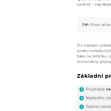
navlhčit – napříkl
TIP:
Praní atlas
Pro nejlepší výsle
vzniku nežádoucích
tlaku na žehličku i
rovnoměrný přístu
Základní pr
Používejte
na
Nejlepšího vý
Teplotu nasta