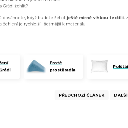
s Grádl žehlit?
ů dosáhnete, když budete žehlit
ještě mírně vlhkou textilii
.
 žehlení je rychlejší i šetrnější k materiálu.
čení
Froté
Polštá
Grádl
prostěradla
PŘEDCHOZÍ ČLÁNEK
DALŠÍ