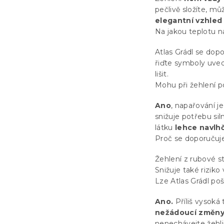
pečlivě složíte, m
elegantní vzhled
Na jakou teplotu n
Atlas Grádl se dopo
řiďte symboly uved
lišit.
Mohu při žehlení p
Ano
, napařování 
snižuje potřebu si
látku
lehce navlh
Proč se doporučuje
Žehlení z rubové 
Snižuje také rizik
Lze Atlas Grádl poš
Ano.
Příliš vysoká
nežádoucí změny
nenechávejte žehl