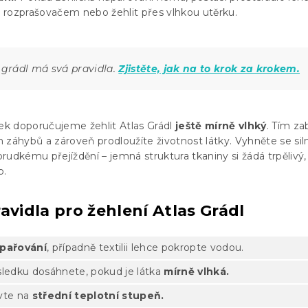
ad rozprašovačem nebo žehlit přes vlhkou utěrku.
 grádl má svá pravidla.
Zjistěte, jak na to krok za krokem.
dek doporučujeme žehlit Atlas Grádl
ještě mírně vlhký
. Tím za
 záhybů a zároveň prodloužíte životnost látky. Vyhněte se s
 prudkému přejíždění – jemná struktura tkaniny si žádá trpělivý,
p.
avidla pro žehlení Atlas Grádl
pařování
, případně textilii lehce pokropte vodou.
sledku dosáhnete, pokud je látka
mírně vlhká.
vte na
střední teplotní stupeň.