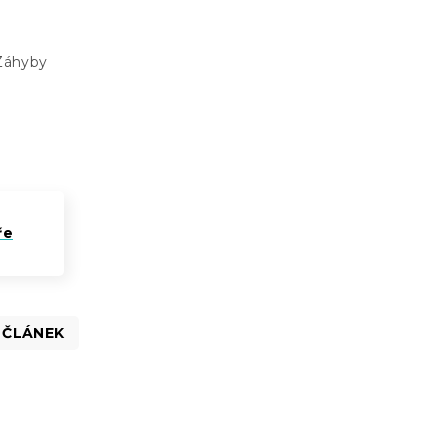
 Záhyby
ře
 ČLÁNEK