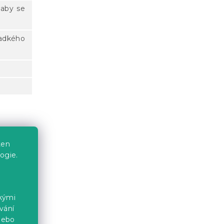
aby se
ladkého
ten
ogie.
ckými
ákna
vání
nebo