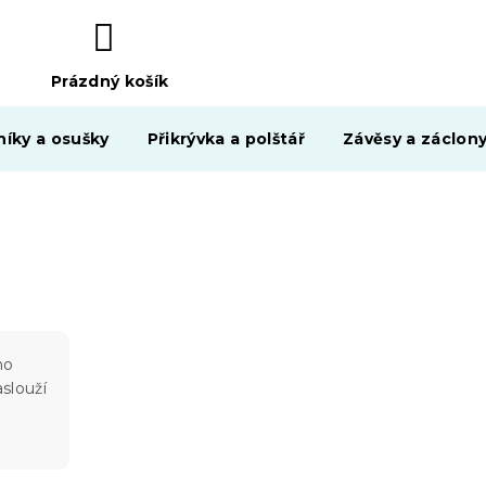
Prázdný košík
NÁKUPNÍ
KOŠÍK
níky a osušky
Přikrývka a polštář
Závěsy a záclon
ho
aslouží