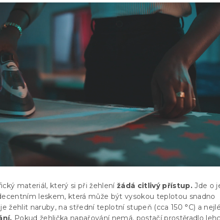
fický materiál, který si při žehlení
žádá citlivý přístup.
Jde o 
 decentním leskem, která může být vysokou teplotou snadno
je žehlit naruby, na střední teplotní stupeň (cca 150 °C) a nejl
ání.
Pokud žehlička napařování nemá, postačí prostěradlo leh