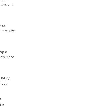
zachovat
y se
u se může
by
a
, můžete
k
látky.
loty.
o
u a