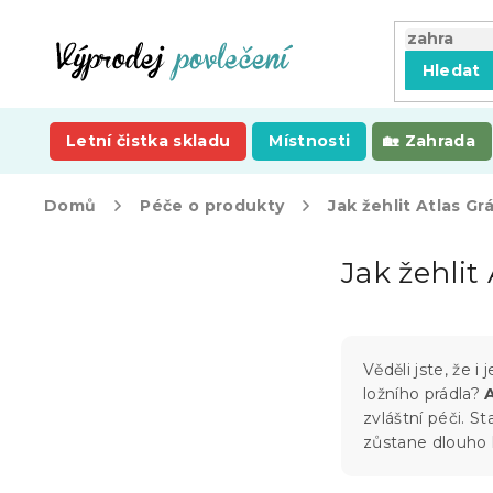
Přejít
na
obsah
Hledat
Letní čistka skladu
Místnosti
Zahrada
Domů
Péče o produkty
Jak žehlit Atlas Gr
P
Jak žehlit
o
s
t
r
a
Věděli jste, že 
n
ložního prádla?
n
zvláštní péči. S
í
zůstane dlouho 
p
a