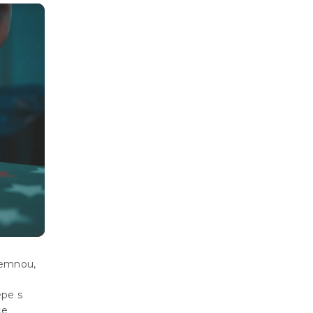
jemnou,
épe s
ce