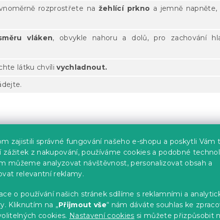
rovnoměrně rozprostřete na
žehlící prkno
a jemně napněte, 
směru vláken
, obvykle nahoru a dolů, pro zachování h
hte látku chvíli
vychladnout.
dejte.
m zajistili správné fungování našeho e-shopu a poskytli Vám 
ší zážitek z nakupování, používáme cookies a podobné technol
im můžeme analyzovat návštěvnost, personalizovat obsah a
te symboly na daném produktu. Žehlete dle
ovat relevantní reklamy.
od výrobce.
ce o používání našich stránek sdílíme s reklamními a analyti
a žehlete směrem nahoru a dolů. Krouživé pohyby mohou vl
y. Kliknutím na „
Přijmout vše
“ nám dáváte souhlas ke zpraco
olitelných cookies.
Nastavení cookies
si můžete přizpůsobit 