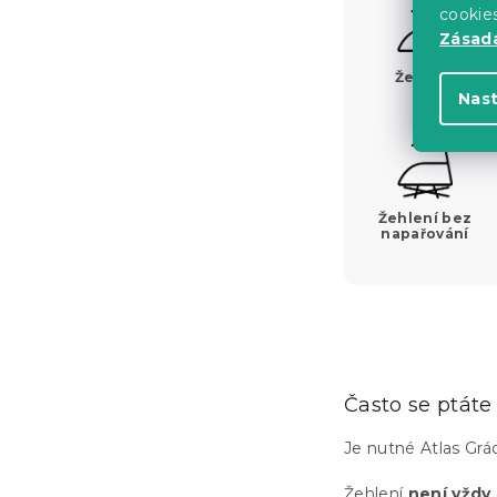
cookie
Zásadá
Žehlení
Nas
Žehlení bez
napařování
Často se ptáte
Je nutné Atlas Grád
Žehlení
není vždy