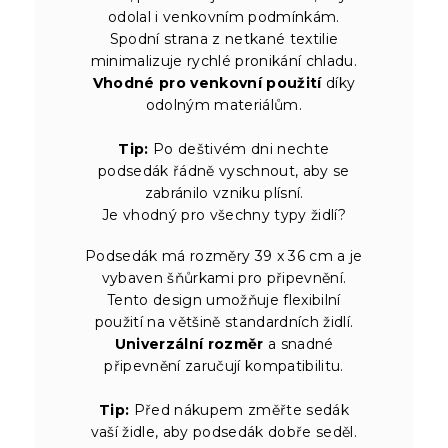
odolal i venkovním podmínkám.
Spodní strana z netkané textilie
minimalizuje rychlé pronikání chladu.
Vhodné pro venkovní použití
díky
odolným materiálům.
Tip:
Po deštivém dni nechte
podsedák řádně vyschnout, aby se
zabránilo vzniku plísní.
Je vhodný pro všechny typy židlí?
Podsedák má rozměry 39 x 36 cm a je
vybaven šňůrkami pro připevnění.
Tento design umožňuje flexibilní
použití na většině standardních židlí.
Univerzální rozměr
a snadné
připevnění zaručují kompatibilitu.
Tip:
Před nákupem změřte sedák
vaší židle, aby podsedák dobře seděl.