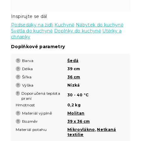
Inspirujte se dál
Podsedáky na židli
Kuchyně
Nábytek do kuchyně
Světla do kuchyně
Doplňky do kuchyně
Utěrky a
chňapky
Doplňkové parametry
Barva
Šedá
?
Délka
39 cm
?
Šířka
36 cm
?
Výška
Nízká
?
Doporučená teplota
?
30 - 40 °C
praní
Hmotnost
0,2 kg
Materiál výplně
Molitan
?
Rozměr
39 x 36 cm
?
Materiál potahu
Mikrovlákno
,
Netkaná
textilie