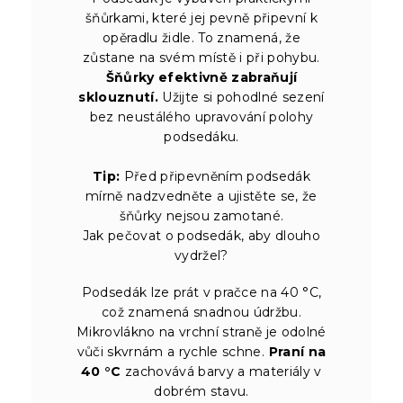
šňůrkami, které jej pevně připevní k
opěradlu židle. To znamená, že
zůstane na svém místě i při pohybu.
Šňůrky efektivně zabraňují
sklouznutí.
Užijte si pohodlné sezení
bez neustálého upravování polohy
podsedáku.
Tip:
Před připevněním podsedák
mírně nadzvedněte a ujistěte se, že
šňůrky nejsou zamotané.
Jak pečovat o podsedák, aby dlouho
vydržel?
Podsedák lze prát v pračce na 40 °C,
což znamená snadnou údržbu.
Mikrovlákno na vrchní straně je odolné
vůči skvrnám a rychle schne.
Praní na
40 °C
zachovává barvy a materiály v
dobrém stavu.