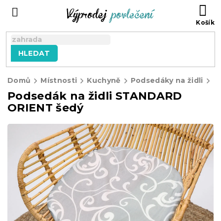
Přejít
NÁ
na
KO
obsah
HLEDAT
Domů
Místnosti
Kuchyně
Podsedáky na židli
Podsedák na židli STANDARD
ORIENT šedý