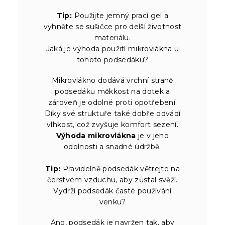
Tip:
Použijte jemný prací gel a
vyhněte se sušičce pro delší životnost
materiálu.
Jaká je výhoda použití mikrovlákna u
tohoto podsedáku?
Mikrovlákno dodává vrchní straně
podsedáku měkkost na dotek a
zároveň je odolné proti opotřebení.
Díky své struktuře také dobře odvádí
vlhkost, což zvyšuje komfort sezení.
Výhoda mikrovlákna
je v jeho
odolnosti a snadné údržbě.
Tip:
Pravidelně podsedák větrejte na
čerstvém vzduchu, aby zůstal svěží.
Vydrží podsedák časté používání
venku?
Ano, podsedák je navržen tak, aby