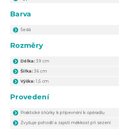
Barva
Šedá
Rozměry
Délka:
39 cm
Šířka:
36 cm
Výška:
1,5 cm
Provedení
Praktické šňůrky k připevnění k opěradlu
Zvyšuje pohodlí a zajistí měkkost při sezení