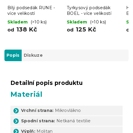
Bílý podsedák RUNE -
Tyrkysový podsedák
Ho
více velikostí
BOEL - více velikostí
END
Skladem
(>10 ks)
Skladem
(>10 ks)
Sk
138 Kč
125 Kč
od
od
o
Popis
Diskuze
Detailní popis produktu
Materiál
Vrchní strana:
Mikrovlákno
Spodní strana:
Netkaná textilie
Výplň:
Molitan