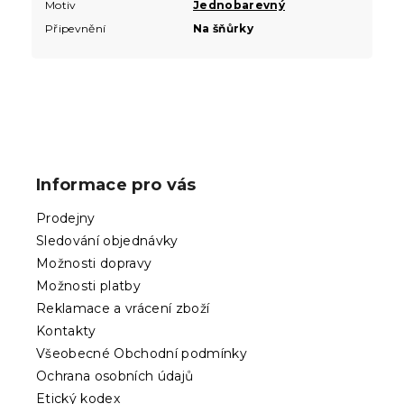
Motiv
Jednobarevný
Připevnění
Na šňůrky
Z
á
p
Informace pro vás
a
t
Prodejny
í
Sledování objednávky
Možnosti dopravy
Možnosti platby
Reklamace a vrácení zboží
Kontakty
Všeobecné Obchodní podmínky
Ochrana osobních údajů
Etický kodex