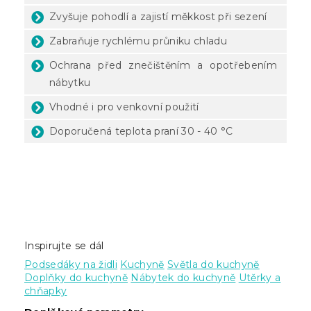
Zvyšuje pohodlí a zajistí měkkost při sezení
Zabraňuje rychlému průniku chladu
Ochrana před znečištěním a opotřebením
nábytku
Vhodné i pro venkovní použití
Doporučená teplota praní 30 - 40 °C
Inspirujte se dál
Podsedáky na židli
Kuchyně
Světla do kuchyně
Doplňky do kuchyně
Nábytek do kuchyně
Utěrky a
chňapky