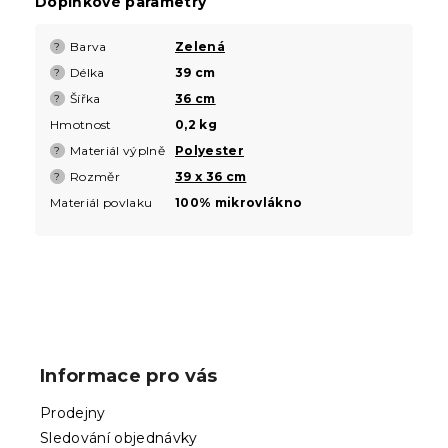
Doplňkové parametry
Barva
Zelená
?
Délka
39 cm
?
Šířka
36 cm
?
Hmotnost
0,2 kg
Materiál výplně
Polyester
?
Rozměr
39 x 36 cm
?
Materiál povlaku
100% mikrovlákno
Z
á
p
Informace pro vás
a
t
Prodejny
í
Sledování objednávky