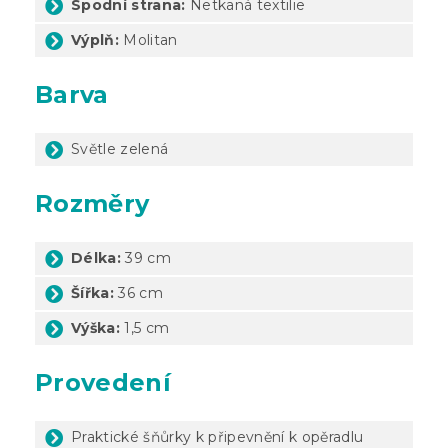
Spodní strana:
Netkaná textilie
Výplň:
Molitan
Barva
Světle zelená
Rozměry
Délka:
39 cm
Šířka:
36 cm
Výška:
1,5 cm
Provedení
Praktické šňůrky k připevnění k opěradlu