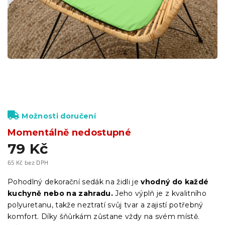
Možnosti doručení
Momentálně nedostupné
79 Kč
65 Kč bez DPH
Měrná
cena:
Pohodlný dekorační sedák na židli je
vhodný do každé
kuchyně nebo na zahradu.
Jeho výplň je z kvalitního
polyuretanu, takže neztratí svůj tvar a zajistí potřebný
komfort. Díky šňůrkám zůstane vždy na svém místě.