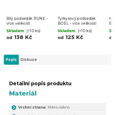
Bílý podsedák RUNE -
Tyrkysový podsedák
Ho
více velikostí
BOEL - více velikostí
END
Skladem
(>10 ks)
Skladem
(>10 ks)
Sk
138 Kč
125 Kč
od
od
o
Popis
Diskuze
Detailní popis produktu
Materiál
Vrchní strana:
Mikrovlákno