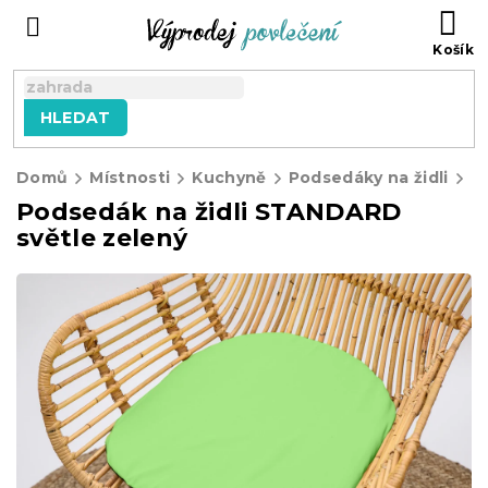
Přejít
NÁ
na
KO
obsah
HLEDAT
Domů
Místnosti
Kuchyně
Podsedáky na židli
Podsedák na židli STANDARD
světle zelený