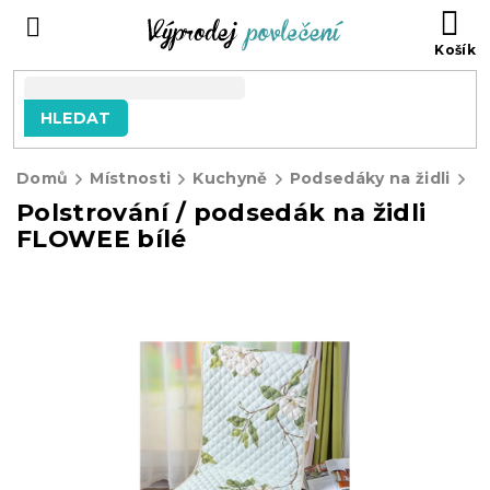
Přejít
NÁ
na
KO
obsah
HLEDAT
Domů
Místnosti
Kuchyně
Podsedáky na židli
Polstrování / podsedák na židli
FLOWEE bílé