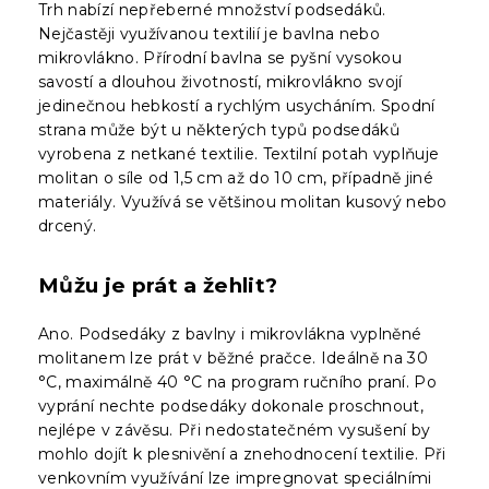
Trh nabízí nepřeberné množství podsedáků.
Nejčastěji využívanou textilií je bavlna nebo
mikrovlákno. Přírodní bavlna se pyšní vysokou
savostí a dlouhou životností, mikrovlákno svojí
jedinečnou hebkostí a rychlým usycháním. Spodní
strana může být u některých typů podsedáků
vyrobena z netkané textilie. Textilní potah vyplňuje
molitan o síle od 1,5 cm až do 10 cm, případně jiné
materiály. Využívá se většinou molitan kusový nebo
drcený.
Můžu je prát a žehlit?
Ano. Podsedáky z bavlny i mikrovlákna vyplněné
molitanem lze prát v běžné pračce. Ideálně na 30
°C, maximálně 40 °C na program ručního praní. Po
vyprání nechte podsedáky dokonale proschnout,
nejlépe v závěsu. Při nedostatečném vysušení by
mohlo dojít k plesnivění a znehodnocení textilie. Při
venkovním využívání lze impregnovat speciálními