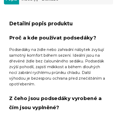
Detailní popis produktu
Proč a kde používat podsedáky?
Podsedáky na židle nebo zahradní nábytek zvyšují
samotný komfort během sezení. Ideální jsou na
dřevěné židle bez čalouněného sedáku. Podsedák
zvýší pohodlí, zajistí měkkost a během dlouhých
nocí zabrání rychlému průniku chladu. Další
výhodou je bezesporu ochrana před znečištěním a
opotřebením.
Z čeho jsou podsedáky vyrobené a
čím jsou vyplněné?