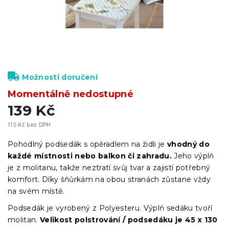
Možnosti doručení
Momentálně nedostupné
139 Kč
115 Kč bez DPH
Měrná
cena:
Pohodlný podsedák s opěradlem na židli je
vhodný do
každé místnosti nebo balkon či
zahradu.
Jeho výplň
je z molitanu, takže neztratí svůj tvar a zajistí potřebný
komfort. Díky šňůrkám na obou stranách zůstane vždy
na svém místě.
Podsedák je vyrobený z Polyesteru. Výplň sedáku tvoří
molitan.
Velikost polstrování / podsedáku je 45 x 130