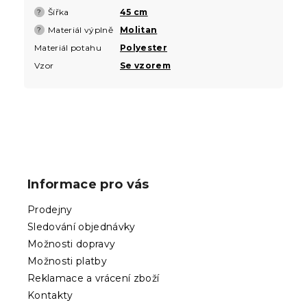
Šířka
45 cm
?
Materiál výplně
Molitan
?
Materiál potahu
Polyester
Vzor
Se vzorem
Z
á
p
Informace pro vás
a
t
Prodejny
í
Sledování objednávky
Možnosti dopravy
Možnosti platby
Reklamace a vrácení zboží
Kontakty