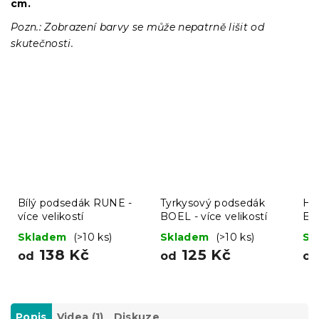
cm.
Pozn.: Zobrazení barvy se může nepatrně lišit od
skutečnosti.
Bílý podsedák RUNE -
Tyrkysový podsedák
Ho
více velikostí
BOEL - více velikostí
END
Skladem
(>10 ks)
Skladem
(>10 ks)
Sk
138 Kč
125 Kč
od
od
o
Popis
Videa (1)
Diskuze