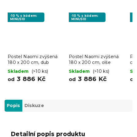
-10 % s kódem:
-10 % s kódem:
-1
MINUS10
MINUS10
MI
Postel Naomi zvýšená
Postel Naomi zvýšená
Pos
180 x 200 cm, dub
180 x 200 cm, olše
cm
Skladem
(>10 ks)
Skladem
(>10 ks)
Sk
3 886 Kč
3 886 Kč
od
od
o
Popis
Diskuze
Detailní popis produktu