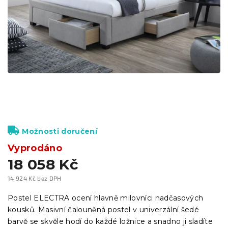
Možnosti doručení
Vyprodáno
18 058 Kč
14 924 Kč bez DPH
Měrná
cena:
Postel ELECTRA ocení hlavně milovníci nadčasových
kousků. Masivní čalouněná postel v univerzální šedé
barvě se skvěle hodí do každé ložnice a snadno ji sladíte