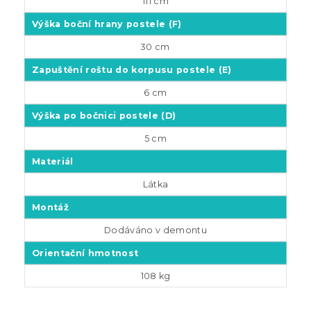
111 cm
Výška boční hrany postele (F)
30 cm
Zapuštění roštu do korpusu postele (E)
6 cm
Výška po bočnici postele (D)
5 cm
Materiál
Látka
Montáž
Dodáváno v demontu
Orientační hmotnost
108 kg