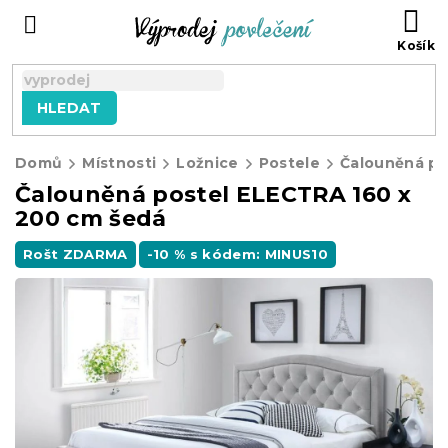
Přejít
NÁ
na
KO
obsah
HLEDAT
Domů
Místnosti
Ložnice
Postele
Čalouněná postel ELECTRA 160 x
200 cm šedá
Rošt ZDARMA
-10 % s kódem: MINUS10