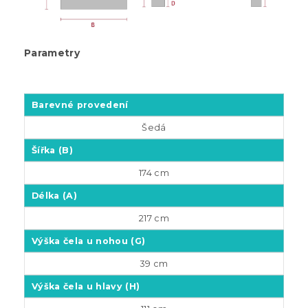
Parametry
Barevné provedení
Šedá
Šířka (B)
174 cm
Délka (A)
217 cm
Výška čela u nohou (G)
39 cm
Výška čela u hlavy (H)