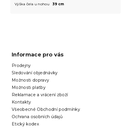
Výška čela u nohou
39 cm
Z
á
p
Informace pro vás
a
t
Prodejny
í
Sledování objednávky
Možnosti dopravy
Možnosti platby
Reklamace a vrácení zboží
Kontakty
Všeobecné Obchodní podmínky
Ochrana osobních údajů
Etický kodex