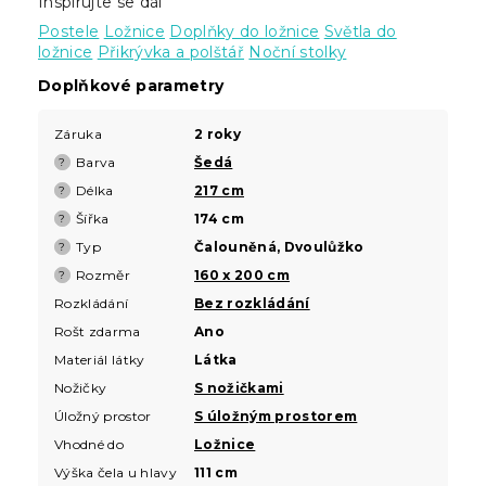
Inspirujte se dál
Postele
Ložnice
Doplňky do ložnice
Světla do
ložnice
Přikrývka a polštář
Noční stolky
Doplňkové parametry
Záruka
2 roky
Barva
Šedá
?
Délka
217 cm
?
Šířka
174 cm
?
Typ
Čalouněná, Dvoulůžko
?
Rozměr
160 x 200 cm
?
Rozkládání
Bez rozkládání
Rošt zdarma
Ano
Materiál látky
Látka
Nožičky
S nožičkami
Úložný prostor
S úložným prostorem
Vhodné do
Ložnice
Výška čela u hlavy
111 cm