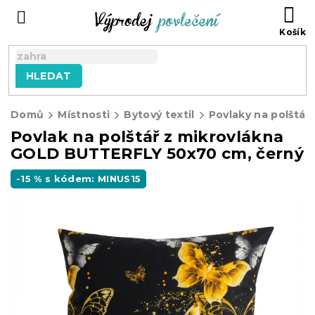
Přejít
NÁ
na
KO
obsah
HLEDAT
Domů
Místnosti
Bytový textil
Povlaky na polštář
Povlak na polštář z mikrovlákna
GOLD BUTTERFLY 50x70 cm, černý
-15 % s kódem: MINUS15