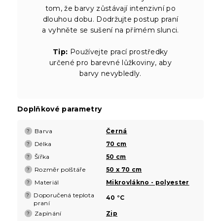
tom, že barvy zůstávají intenzivní po
dlouhou dobu. Dodržujte postup praní
a vyhněte se sušení na přímém slunci.
Tip:
Používejte prací prostředky
určené pro barevné lůžkoviny, aby
barvy nevybledly.
Doplňkové parametry
Barva
Černá
?
Délka
70 cm
?
Šířka
50 cm
?
Rozměr polštáře
50 x 70 cm
?
Materiál
Mikrovlákno - polyester
?
Doporučená teplota
?
40 °C
praní
Zapínání
Zip
?