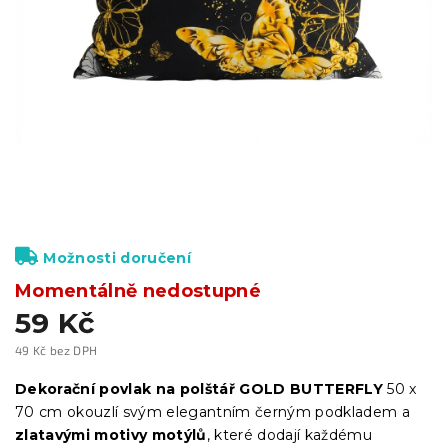
Možnosti doručení
Momentálně nedostupné
59 Kč
49 Kč bez DPH
Měrná
cena:
Dekorační povlak na polštář GOLD BUTTERFLY
50 x
70 cm okouzlí svým elegantním černým podkladem a
zlatavými motivy motýlů
, které dodají každému