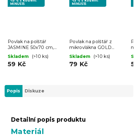
-15 % s kódem:
-15 % s kódem:
-1
MINUS15
MINUS15
MI
Povlak na polštář
Povlak na polštář z
Pov
JASMINE 50x70 cm,
mikrovlákna GOLD
mi
hnědý
BUTTERFLY 70x90 cm,
MO
Skladem
(>10 ks)
Skladem
(>10 ks)
Sk
černý
59 Kč
79 Kč
5
Popis
Diskuze
Detailní popis produktu
Materiál