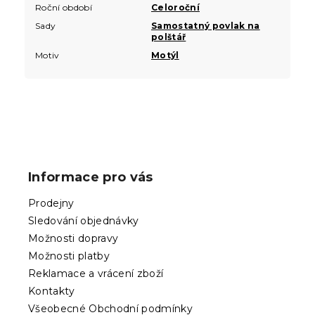
Roční období
Celoroční
Sady
Samostatný povlak na
polštář
Motiv
Motýl
Z
á
p
Informace pro vás
a
t
Prodejny
í
Sledování objednávky
Možnosti dopravy
Možnosti platby
Reklamace a vrácení zboží
Kontakty
Všeobecné Obchodní podmínky