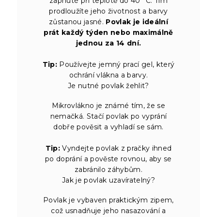
zapnuté při teplotě do 40 °C. Tím
prodloužíte jeho životnost a barvy
zůstanou jasné.
Povlak je ideální
prát každý týden nebo maximálně
jednou za 14 dní.
Tip:
Používejte jemný prací gel, který
ochrání vlákna a barvy.
Je nutné povlak žehlit?
Mikrovlákno je známé tím, že se
nemačká. Stačí povlak po vyprání
dobře pověsit a vyhladí se sám.
Tip:
Vyndejte povlak z pračky ihned
po doprání a pověste rovnou, aby se
zabránilo záhybům.
Jak je povlak uzavíratelný?
Povlak je vybaven praktickým zipem,
což usnadňuje jeho nasazování a