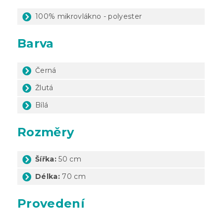
100% mikrovlákno - polyester
Barva
Černá
Žlutá
Bílá
Rozměry
Šířka:
50 cm
Délka:
70 cm
Provedení