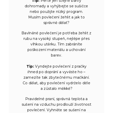
Tip:
Perte jen stejné barvy
dohromady a vyhýbejte se sušičce
nebo použijte nízký program.
Musím povlečení žehlit a jak to
správně dělat?
Bavlněné povlečení je potřeba žehlit z
rubu na vysoký stupeň, nejlépe přes
vlhkou utěrku. Tím zabráníte
poškození materiálu a uchování
barev.
Tip:
Vyndejte povlečení z pračky
ihned po doprání a vyvěste ho –
zamezíte tak zbytečnému mačkání.
Co dělat, aby povlečení vydrželo déle
a zůstalo měkké?
Pravidelné praní, správná teplota a
sušení na vzduchu prodlouží životnost
povlečení. Vyhněte se sušení na