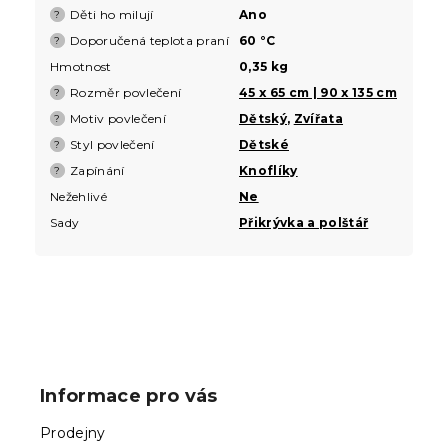
Děti ho milují
Ano
?
Doporučená teplota praní
60 °C
?
Hmotnost
0,35 kg
Rozměr povlečení
45 x 65 cm | 90 x 135 cm
?
Motiv povlečení
Dětský
,
Zvířata
?
Styl povlečení
Dětské
?
Zapínání
Knoflíky
?
Nežehlivé
Ne
Sady
Přikrývka a polštář
Z
á
p
Informace pro vás
a
t
Prodejny