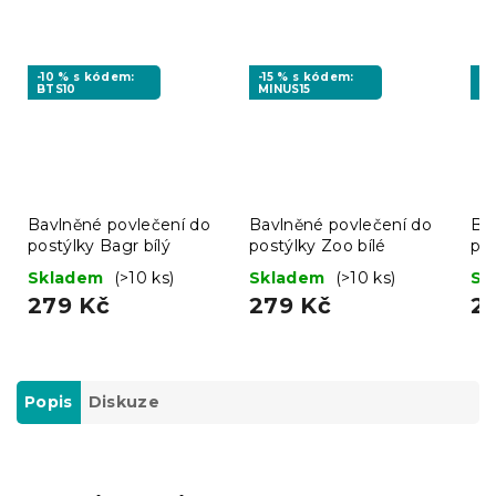
-10 % s kódem:
-15 % s kódem:
-1
BTS10
MINUS15
BT
Bavlněné povlečení do
Bavlněné povlečení do
Ba
postýlky Bagr bílý
postýlky Zoo bílé
po
LU
Skladem
(>10 ks)
Skladem
(>10 ks)
Sk
279 Kč
279 Kč
2
Popis
Diskuze