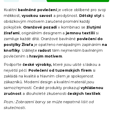
Kvalitní
bavlněné povlečení
je velice oblíbené pro svoji
měkkost,
vysokou savost
a prodyšnost.
Dětský styl
s
obrázkovým motivem zaručeně promění každý
pokojíček.
Oranžové pozadí
v kombinaci se
žlutými
žirafami
, originálním designem a
jemnou textilií
si
zamiluje každé dítě. Oranžové bavlněné
povlečení do
postýlky Žirafa
je opatřeno nenápadným zapínáním
na
knoflíky
. Udělejte
radost
těm nejmenším bavlněným
povlečením s
hravým motivem
.
Podpořte
české výrobky,
které jsou ušité s láskou a
největší péčí.
Povlečení od tuzemských firem
si
zakládá na kvalitě a hlavním cílem je spokojenost
zákazníků. Moderní design a kvalitní materiál jsou
samozřejmostí. České produkty prokazují
vyhlášenou
zručnost
a dlouholeté zkušenosti
českých textilek
Pozn.: Zobrazení barvy se může nepatrně lišit od
skutečnosti.