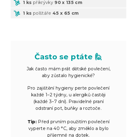
1 ks
přikrývky
90 x 135 cm
1 ks
polštáře
45 x 65 cm
Často se ptáte 🙋
Jak často mám prát dětské povlečení,
aby zůstalo hygienické?
Pro zajištění hygieny perte povlečení
každé 1–2 týdny, u alergiků častěji
(každé 3–7 dní). Pravidelné praní
odstraní pot, buňky a roztoče.
Tip:
Před prvním použitím povlečení
vyperte na 40 °C, aby změklo a bylo
příjemné na dotek.