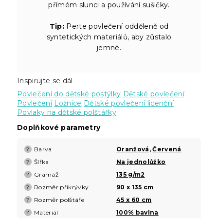
přímém slunci a používání sušičky.
Tip:
Perte povlečení odděleně od
syntetických materiálů, aby zůstalo
jemné.
Inspirujte se dál
Povlečení do dětské postýlky
Dětské povlečení
Povlečení
Ložnice
Dětské povlečení licenční
Povlaky na dětské polštářky
Doplňkové parametry
Barva
Oranžová
,
Červená
?
Šířka
Na jednolůžko
?
Gramáž
135 g/m2
?
Rozměr přikrývky
90 x 135 cm
?
Rozměr polštáře
45 x 60 cm
?
Materiál
100% bavlna
?