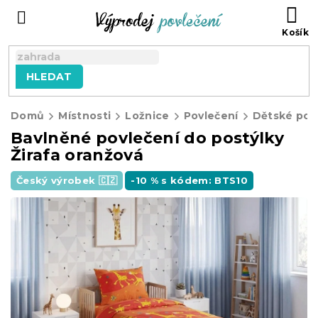
Přejít
NÁ
na
KO
obsah
HLEDAT
Domů
Místnosti
Ložnice
Povlečení
Dětské pov
Bavlněné povlečení do postýlky
Žirafa oranžová
Český výrobek 🇨🇿
-10 % s kódem: BTS10