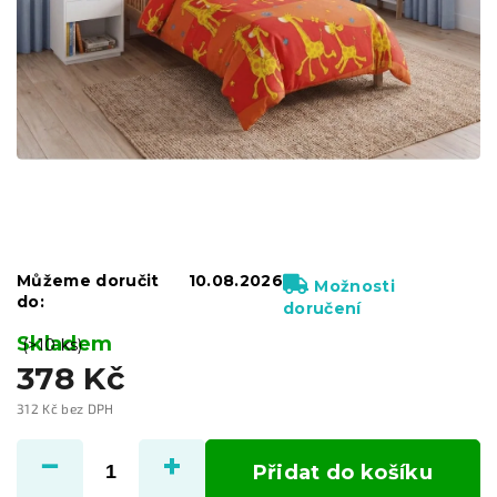
Můžeme doručit
10.08.2026
Možnosti
do:
doručení
Skladem
(>10 ks)
378 Kč
312 Kč bez DPH
Měrná
cena:
Přidat do košíku