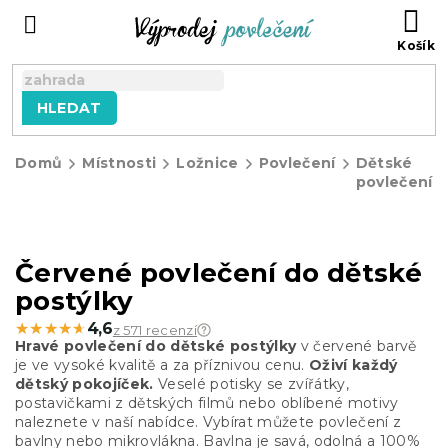
Přejít
NÁ
na
KO
obsah
HLEDAT
Domů
Místnosti
Ložnice
Povlečení
Dětské
povlečení
Červené povlečení do dětské
postýlky
★★★★★
★★★★★
4,6
z 571 recenzí
Hravé povlečení do dětské postýlky
v červené barvě
je ve vysoké kvalitě a za příznivou cenu.
Oživí každý
dětský pokojíček.
Veselé potisky se zvířátky,
postavičkami z dětských filmů nebo oblíbené motivy
naleznete v naší nabídce. Vybírat můžete povlečení z
bavlny nebo mikrovlákna. Bavlna je savá, odolná a 100%