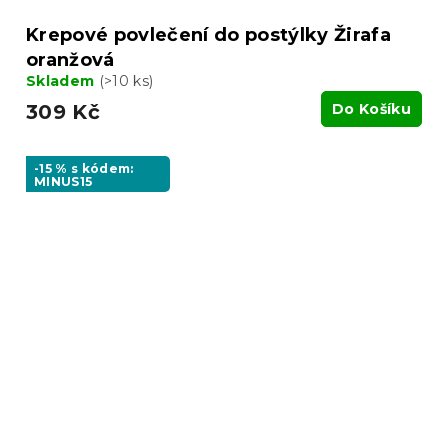
Krepové povlečení do postýlky Žirafa
oranžová
Skladem
(>10 ks)
309 Kč
Do Košíku
-15 % s kódem:
MINUS15