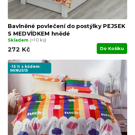
Bavlněné povlečení do postýlky PEJSEK
S MEDVÍDKEM hnědé
Skladem
(>10 ks)
272 Kč
Do Košíku
-15 % s kódem:
MINUS15