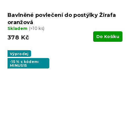
Bavlněné povlečení do postýlky Žirafa
oranžová
Skladem
(>10 ks)
378 Kč
Do Košíku
Výprodej
-15 % s kódem:
MINUS15