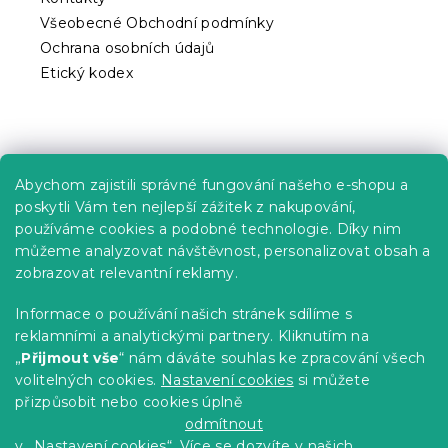
i
Všeobecné Obchodní podmínky
s
Ochrana osobních údajů
u
Etický kodex
Praktické informace
Abychom zajistili správné fungování našeho e-shopu a
Kariéra
poskytli Vám ten nejlepší zážitek z nakupování,
používáme cookies a podobné technologie. Díky nim
Poptávky a B2B spolupráce
můžeme analyzovat návštěvnost, personalizovat obsah a
Proč se u nás registrovat?
zobrazovat relevantní reklamy.
Věrnostní program - Sleva až 10 %
Informace o používání našich stránek sdílíme s
reklamními a analytickými partnery. Kliknutím na
Návody
„
Přijmout vše
“ nám dáváte souhlas ke zpracování všech
Tabulky velikostí
volitelných cookies.
Nastavení cookies
si můžete
přizpůsobit nebo cookies úplně
Blog
odmítnout
v „Nastavení cookies“. Více se dozvíte v našich