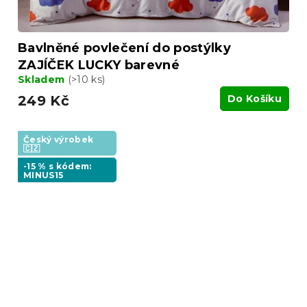
Bavlněné povlečení do postýlky
ZAJÍČEK LUCKY barevné
Skladem
(>10 ks)
249 Kč
Do Košíku
Český výrobek
🇨🇿
-15 % s kódem:
MINUS15