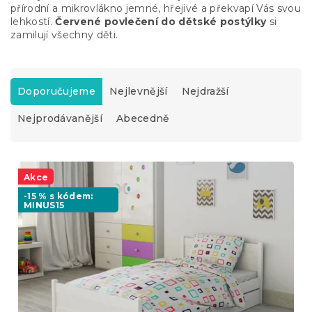
přírodní a mikrovlákno jemné, hřejivé a překvapí Vás svou
lehkostí.
Červené povlečení do dětské postýlky
si
zamilují všechny děti.
Ř
a
Doporučujeme
Nejlevnější
Nejdražší
z
Nejprodávanější
Abecedně
e
n
í
V
p
ý
Akce
r
p
o
-15 % s kódem:
MINUS15
i
d
s
u
p
k
r
t
o
ů
d
u