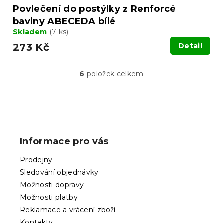
Povlečení do postýlky z Renforcé
bavlny ABECEDA bílé
Skladem
(7 ks)
273 Kč
Detail
6
položek celkem
O
v
l
á
Z
d
á
a
p
c
Informace pro vás
í
a
p
t
Prodejny
r
í
v
Sledování objednávky
k
Možnosti dopravy
y
Možnosti platby
v
ý
Reklamace a vrácení zboží
p
Kontakty