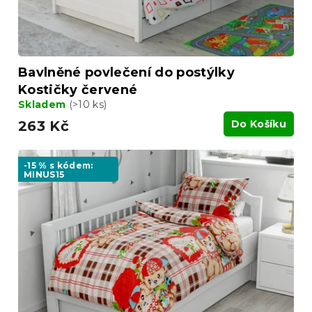
k
t
ů
Bavlněné povlečení do postýlky
Kostičky červené
Skladem
(>10 ks)
263 Kč
Do Košíku
-15 % s kódem:
MINUS15