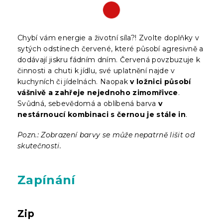
Chybí vám energie a životní síla?! Zvolte doplňky v
sytých odstínech červené, které působí agresivně a
dodávají jiskru fádním dním. Červená povzbuzuje k
činnosti a chuti k jídlu, své uplatnění najde v
kuchyních či jídelnách. Naopak
v ložnici působí
vášnivě a zahřeje nejednoho zimomřivce
.
Svůdná, sebevědomá a oblíbená barva
v
nestárnoucí kombinaci s černou je stále in
.
Pozn.: Zobrazení barvy se může nepatrně lišit od
skutečnosti.
Zapínání
Zip