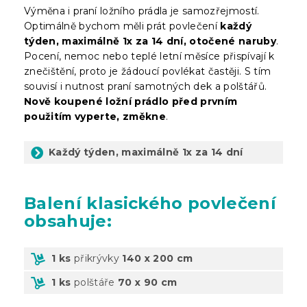
Výměna i praní ložního prádla je samozřejmostí.
Optimálně bychom měli prát povlečení
každý
týden, maximálně 1x za 14 dní, otočené naruby
.
Pocení, nemoc nebo teplé letní měsíce přispívají k
znečištění, proto je žádoucí povlékat častěji. S tím
souvisí i nutnost praní samotných dek a polštářů.
Nově koupené ložní prádlo před prvním
použitím vyperte, změkne
.
Každý týden, maximálně 1x za 14 dní
Balení
klasického povlečení
obsahuje:
1 ks
přikrývky
140 x 200 cm
1 ks
polštáře
70 x 90 cm