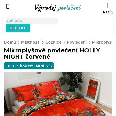
Přejít
NÁ
na
KO
obsah
HLEDAT
Domů
Místnosti
Ložnice
Povlečení
Mikroplyšov
Mikroplyšové povlečení HOLLY
NIGHT červené
-15 % s kódem: MINUS15