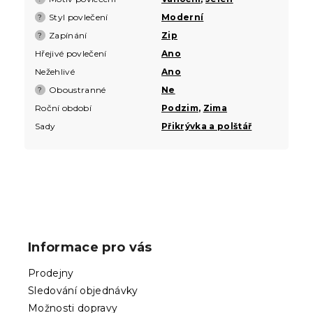
Styl povlečení
Moderní
?
Zapínání
Zip
?
Hřejivé povlečení
Ano
Nežehlivé
Ano
Oboustranné
Ne
?
Roční období
Podzim
,
Zima
Sady
Přikrývka a polštář
Z
á
p
Informace pro vás
a
t
Prodejny
í
Sledování objednávky
Možnosti dopravy