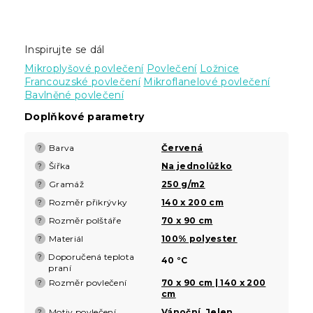
Inspirujte se dál
Mikroplyšové povlečení
Povlečení
Ložnice
Francouzské povlečení
Mikroflanelové povlečení
Bavlněné povlečení
Doplňkové parametry
Barva
Červená
?
Šířka
Na jednolůžko
?
Gramáž
250 g/m2
?
Rozměr přikrývky
140 x 200 cm
?
Rozměr polštáře
70 x 90 cm
?
Materiál
100% polyester
?
Doporučená teplota
?
40 °C
praní
Rozměr povlečení
70 x 90 cm | 140 x 200
?
cm
Motiv povlečení
Vánoční
,
Jelen
?