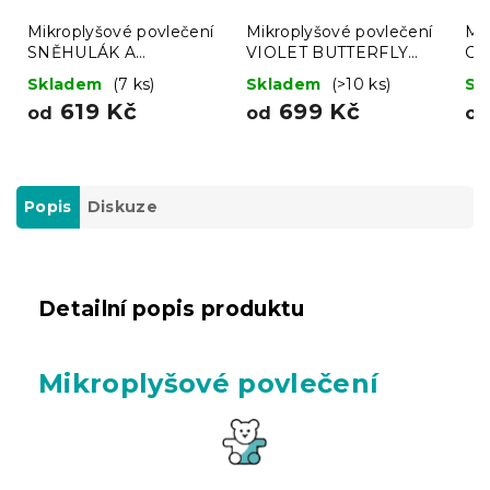
Mikroplyšové povlečení
Mikroplyšové povlečení
Mi
SNĚHULÁK A
VIOLET BUTTERFLY
CO
PERNÍČEK zelené
tmavě modré
kr
Skladem
(7 ks)
Skladem
(>10 ks)
Sk
619 Kč
699 Kč
od
od
o
Popis
Diskuze
Detailní popis produktu
Mikroplyšové povlečení