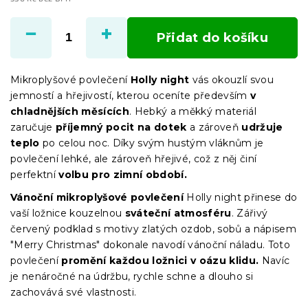
Měrná
cena:
Přidat do košíku
Mikroplyšové povlečení
Holly night
vás okouzlí svou
jemností a hřejivostí, kterou oceníte především
v
chladnějších měsících
. Hebký a měkký materiál
zaručuje
příjemný pocit na dotek
a zároveň
udržuje
teplo
po celou noc. Díky svým hustým vláknům je
povlečení lehké, ale zároveň hřejivé, což z něj činí
perfektní
volbu pro zimní období.
Vánoční mikroplyšové povlečení
Holly night přinese do
vaší ložnice kouzelnou
sváteční atmosféru
. Zářivý
červený podklad s motivy zlatých ozdob, sobů a nápisem
"Merry Christmas" dokonale navodí vánoční náladu. Toto
povlečení
promění každou ložnici v oázu klidu.
Navíc
je nenáročné na údržbu, rychle schne a dlouho si
zachovává své vlastnosti.