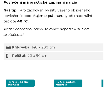
Povlečení má praktické zapínání na zip.
Náš tip:
Pro zachování kvality vašeho oblíbeného
povlečení doporučujeme prát naruby při maximální
teplotě
40 °C.
Pozn.: Zobrazení barvy se může nepatrně lišit od
skutečnosti.
Přikrývka:
140 x 200 cm
Polštář:
70 x 90 cm
-15 % s kódem:
-15 % s kódem:
-1
MINUS15
MINUS15
MI