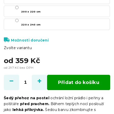
200 x 220 cm
220 x 240 cm
Možnosti doručení
Zvolte variantu
od
359 Kč
od
297 Kč
bez DPH
Měrná
cena:
Přidat do košíku
Šedý přehoz na postel
ochrání ložní prádlo i peřiny a
polštáře
před prachem.
Během teplých nocí poslouží
jako
lehká přikrývka.
Šedou barvu zkombinujte s