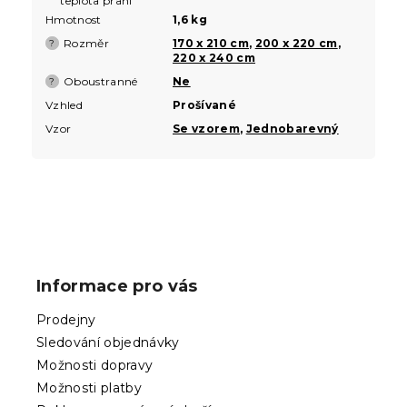
teplota praní
Hmotnost
1,6 kg
Rozměr
170 x 210 cm
,
200 x 220 cm
,
?
220 x 240 cm
Oboustranné
Ne
?
Vzhled
Prošívané
Vzor
Se vzorem
,
Jednobarevný
Z
á
p
Informace pro vás
a
t
Prodejny
í
Sledování objednávky
Možnosti dopravy
Možnosti platby