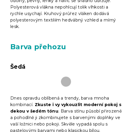
odolný, pevný, lehký a navíc se snadno udržuje.
Polyesterová vlákna nepohlcují tolik vlhkosti a
rychle usychají. Kruhový průřez vláken dodává
polyesterovým textiliím hedvábný vzhled a mírný
lesk.
Barva přehozu
Šedá
Dnes opravdu oblíbená a trendy, barva mnoha
kombinací.
Zkuste i vy vykouzlit moderní pokoj s
dekou v šedém tónu
. Barva stínu působí přirozeně
a pohodlně ji zkombinujete s barvenými doplňky ve
vaší ložnici nebo pokoji. Skvěle vypadá spolu s
pastelovými barvami nebo klasickou bílou.