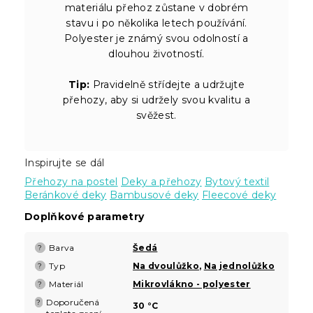
materiálu přehoz zůstane v dobrém
stavu i po několika letech používání.
Polyester je známý svou odolností a
dlouhou životností.
Tip:
Pravidelně střídejte a udržujte
přehozy, aby si udržely svou kvalitu a
svěžest.
Inspirujte se dál
Přehozy na postel
Deky a přehozy
Bytový textil
Beránkové deky
Bambusové deky
Fleecové deky
Doplňkové parametry
Barva
Šedá
?
Typ
Na dvoulůžko
,
Na jednolůžko
?
Materiál
Mikrovlákno - polyester
?
Doporučená
?
30 °C