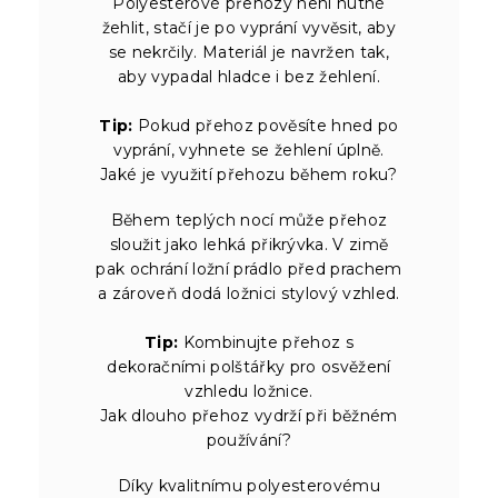
Polyesterové přehozy není nutné
žehlit, stačí je po vyprání vyvěsit, aby
se nekrčily. Materiál je navržen tak,
aby vypadal hladce i bez žehlení.
Tip:
Pokud přehoz pověsíte hned po
vyprání, vyhnete se žehlení úplně.
Jaké je využití přehozu během roku?
Během teplých nocí může přehoz
sloužit jako lehká přikrývka. V zimě
pak ochrání ložní prádlo před prachem
a zároveň dodá ložnici stylový vzhled.
Tip:
Kombinujte přehoz s
dekoračními polštářky pro osvěžení
vzhledu ložnice.
Jak dlouho přehoz vydrží při běžném
používání?
Díky kvalitnímu polyesterovému