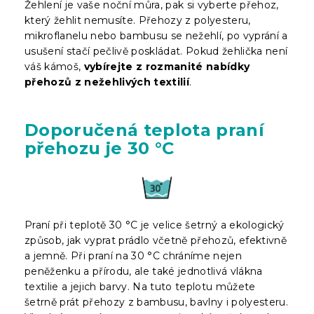
Žehlení je vaše noční můra, pak si vyberte přehoz,
který žehlit nemusíte. Přehozy z polyesteru,
mikroflanelu nebo bambusu se nežehlí, po vyprání a
usušení stačí pečlivě poskládat. Pokud žehlička není
váš kámoš,
vybírejte z rozmanité nabídky
přehozů z nežehlivých textilií
.
Doporučená teplota praní
přehozu je 30 °C
Praní při teplotě 30 °C je velice šetrný a ekologický
způsob, jak vyprat prádlo včetně přehozů, efektivně
a jemně. Při praní na 30 °C chráníme nejen
peněženku a přírodu, ale také jednotlivá vlákna
textilie a jejich barvy. Na tuto teplotu můžete
šetrně prát přehozy z bambusu, bavlny i polyesteru.