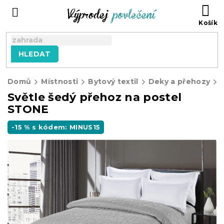
Přejít
NÁ
na
KO
obsah
HLEDAT
Domů
Místnosti
Bytový textil
Deky a přehozy
Světle šedý přehoz na postel
STONE
-15 % s kódem: MINUS15