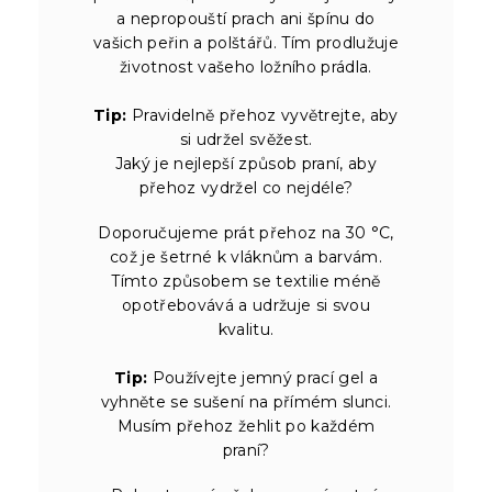
a nepropouští prach ani špínu do
vašich peřin a polštářů. Tím prodlužuje
životnost vašeho ložního prádla.
Tip:
Pravidelně přehoz vyvětrejte, aby
si udržel svěžest.
Jaký je nejlepší způsob praní, aby
přehoz vydržel co nejdéle?
Doporučujeme prát přehoz na 30 °C,
což je šetrné k vláknům a barvám.
Tímto způsobem se textilie méně
opotřebovává a udržuje si svou
kvalitu.
Tip:
Používejte jemný prací gel a
vyhněte se sušení na přímém slunci.
Musím přehoz žehlit po každém
praní?