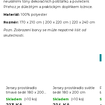
neurálními tóny dekoračních polštářků a povlečení.
Přehoz je důležitým a praktickým doplňkem ložnice.
Materiál:
100% polyester
Rozměr:
170 x 210 cm | 200 x 220 cm | 220 x 240 cm
Pozn. Zobrazení barvy se může nepatrně lišit od
skutečnosti.
-1
MI
Jersey prostěradlo
Jersey prostěradlo světle
Př
tmavě šedé 180 x 200
šedé 180 x 200 cm
šed
cm
Skladem
(>10 ks)
Skladem
(>10 ks)
Sk
213 Kč
214 Kč