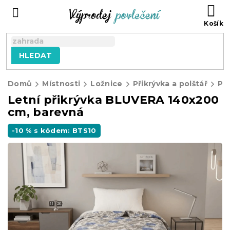
Přejít
NÁ
na
KO
obsah
HLEDAT
Domů
Místnosti
Ložnice
Přikrývka a polštář
Při
Letní přikrývka BLUVERA 140x200
cm, barevná
-10 % s kódem: BTS10