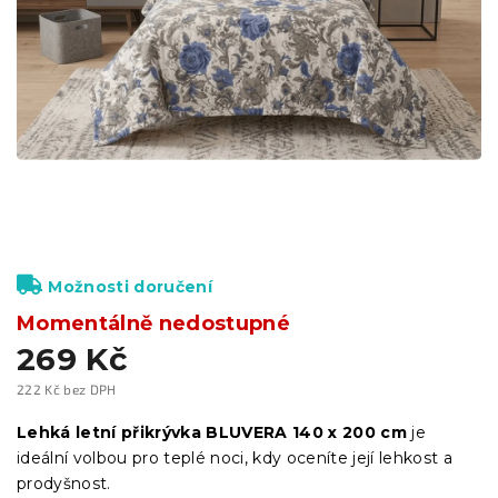
Možnosti doručení
Momentálně nedostupné
269 Kč
222 Kč bez DPH
Měrná
cena:
Lehká letní přikrývka BLUVERA 140 x 200 cm
je
ideální volbou pro teplé noci, kdy oceníte její lehkost a
prodyšnost.