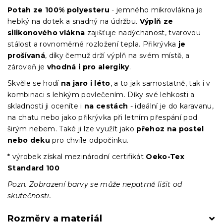
Potah ze 100% polyesteru
- jemného mikrovlákna je
hebký na dotek a snadný na údržbu.
Výplň ze
silikonového vlákna
zajišťuje nadýchanost, tvarovou
stálost a rovnoměrné rozložení tepla. Přikrývka
je
prošívaná
, díky čemuž drží výplň na svém místě, a
zároveň je
vhodná i pro alergiky
.
Skvěle se hodí
na jaro i léto
, a to jak samostatně, tak i v
kombinaci s lehkým povlečením. Díky své lehkosti a
skladnosti ji oceníte i
na cestách
- ideální je do karavanu,
na chatu nebo jako přikrývka při letním přespání pod
širým nebem. Také ji lze využít jako
přehoz na postel
nebo deku
pro chvíle odpočinku.
* výrobek získal mezinárodní certifikát
Oeko-Tex
Standard 100
Pozn. Zobrazení barvy se může nepatrně lišit od
skutečnosti.
Rozměry a materiál