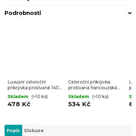
Podrobnosti
Luxusní celoroční
Celoroční přikrývka
Lux
přikrývka prošívaná 140
prošívaná francouzská
při
x 200 cm
200x220 cm
fr
Skladem
(>10 ks)
Skladem
(>10 ks)
Sk
c
478 Kč
534 Kč
6
Popis
Diskuze