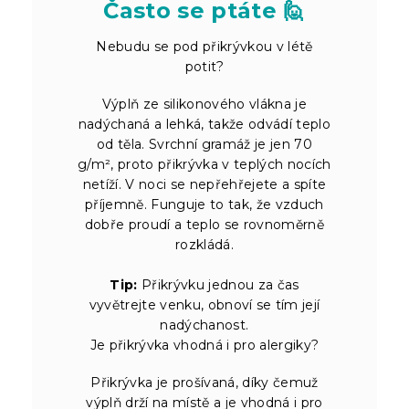
Často se ptáte 🙋
Nebudu se pod přikrývkou v létě
potit?
Výplň ze silikonového vlákna je
nadýchaná a lehká, takže odvádí teplo
od těla. Svrchní gramáž je jen 70
g/m², proto přikrývka v teplých nocích
netíží. V noci se nepřehřejete a spíte
příjemně. Funguje to tak, že vzduch
dobře proudí a teplo se rovnoměrně
rozkládá.
Tip:
Přikrývku jednou za čas
vyvětrejte venku, obnoví se tím její
nadýchanost.
Je přikrývka vhodná i pro alergiky?
Přikrývka je prošívaná, díky čemuž
výplň drží na místě a je vhodná i pro