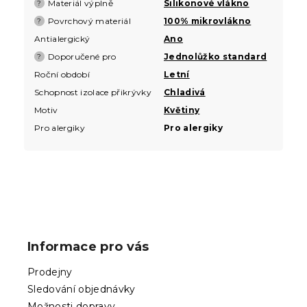
Materiál výplně
Silikonové vlákno
?
Povrchový materiál
100% mikrovlákno
?
Antialergický
Ano
Doporučené pro
Jednolůžko standard
?
Roční období
Letní
Schopnost izolace přikrývky
Chladivá
Motiv
Květiny
Pro alergiky
Pro alergiky
Z
á
p
Informace pro vás
a
t
Prodejny
í
Sledování objednávky
Možnosti dopravy