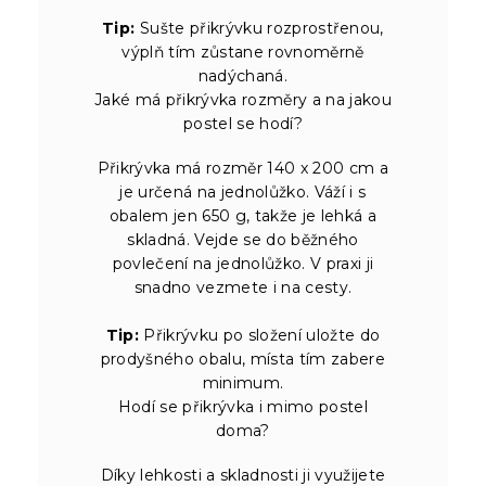
Tip:
Sušte přikrývku rozprostřenou,
výplň tím zůstane rovnoměrně
nadýchaná.
Jaké má přikrývka rozměry a na jakou
postel se hodí?
Přikrývka má rozměr 140 x 200 cm a
je určená na jednolůžko. Váží i s
obalem jen 650 g, takže je lehká a
skladná. Vejde se do běžného
povlečení na jednolůžko. V praxi ji
snadno vezmete i na cesty.
Tip:
Přikrývku po složení uložte do
prodyšného obalu, místa tím zabere
minimum.
Hodí se přikrývka i mimo postel
doma?
Díky lehkosti a skladnosti ji využijete