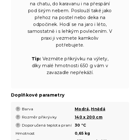
na chatu, do karavanu i na přespání
pod širým nebem. Poslouží také jako
přehoz na postel nebo deka na
odpočinek. Hodí se na jaro i léto,
samostatně i s lehkým povlečením. V
praxi ji vezmete kamkoliv
potřebujete.
Tip:
Vezměte přikrývku na výlety,
díky malé hmotnosti 650 g vám v
zavazadle nepřekáží.
Doplňkové parametry
Barva
Modrá
,
Hnědá
?
Rozměr přikrývky
140 x 200 cm
?
Doporučená teplota praní
30 °C
?
Hmotnost
0,65 kg