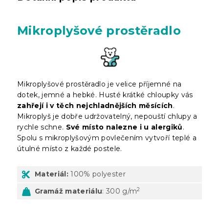
Mikroplyšové prostěradlo
Mikroplyšové prostěradlo je velice příjemné na
dotek, jemné a hebké. Husté krátké chloupky vás
zahřejí i v těch nejchladnějších měsících
.
Mikroplyš je dobře udržovatelný, nepouští chlupy a
rychle schne.
Své místo nalezne i u alergiků
.
Spolu s mikroplyšovým povlečením vytvoří teplé a
útulné místo z každé postele.
Materiál:
100% polyester
2
Gramáž materiálu
: 300 g/m