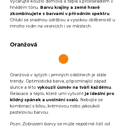
Vyčarujte kouzlo domova a tepla s prostěradlem v
hnědém tónu.
Barvu krajiny a země hravě
zkombinujete s barvami v přírodním spektru
.
Chlubí se snadnou údržbou a vysokou oblíbeností u
mnoho rodin na vesnicích i ve městech.
Oranžová
Oranžová v sytých i jemných odstínech je stále
trendy. Optimistická barva, připomínající západ
slunce a léto
vykouzlí úsměv na tváři každému
.
Relaxace a teplo, které umí vytvořit
je ideální pro
klidný spánek a uvolnění svalů
. Nebojte se
kombinací s bílou, krémovou nebo jakoukoli
pastelovou barvou.
Pozn. Zobrazení barvy se může nepatrně lišit od