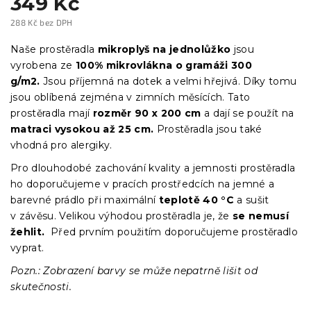
349 Kč
288 Kč bez DPH
Měrná
cena:
Naše prostěradla
mikroplyš
na jednolůžko
jsou
vyrobena ze
100% mikrovlákna o gramáži 300
g/m2.
Jsou příjemná na dotek a velmi hřejivá. Díky tomu
jsou oblíbená zejména v zimních měsících. Tato
prostěradla mají
rozměr 90 x 200 cm
a dají se použít na
matraci vysokou až 25 cm.
Prostěradla jsou také
vhodná pro alergiky.
Pro dlouhodobé zachování kvality a jemnosti prostěradla
ho doporučujeme v pracích prostředcích na jemné a
barevné prádlo při maximální
teplotě 40 °C
a sušit
v závěsu. Velikou výhodou prostěradla je, že
se
nemusí
žehlit.
Před prvním použitím doporučujeme prostěradlo
vyprat.
Pozn.: Zobrazení barvy se může nepatrně lišit od
skutečnosti.