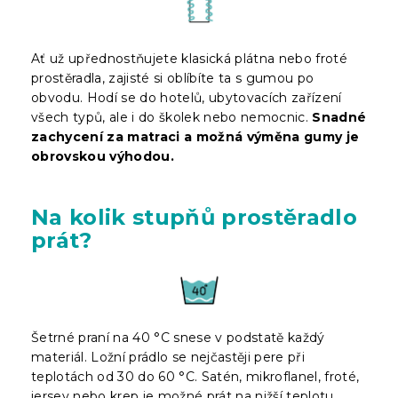
Ať už upřednostňujete klasická plátna nebo froté
prostěradla, zajisté si oblíbíte ta s gumou po
obvodu. Hodí se do hotelů, ubytovacích zařízení
všech typů, ale i do školek nebo nemocnic.
Snadné
zachycení za matraci a možná výměna gumy je
obrovskou výhodou.
Na kolik stupňů prostěradlo
prát?
Šetrné praní na 40 °C snese v podstatě každý
materiál. Ložní prádlo se nejčastěji pere při
teplotách od 30 do 60 °C. Satén, mikroflanel, froté,
jersey nebo krep je možné prát na nižší teplotu,