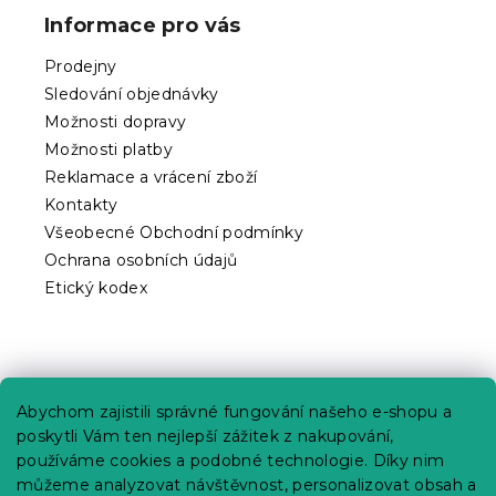
p
Informace pro vás
a
t
Prodejny
í
Sledování objednávky
Možnosti dopravy
Možnosti platby
Reklamace a vrácení zboží
Kontakty
Všeobecné Obchodní podmínky
Ochrana osobních údajů
Etický kodex
Praktické informace
Abychom zajistili správné fungování našeho e-shopu a
Kariéra
poskytli Vám ten nejlepší zážitek z nakupování,
používáme cookies a podobné technologie. Díky nim
Poptávky a B2B spolupráce
můžeme analyzovat návštěvnost, personalizovat obsah a