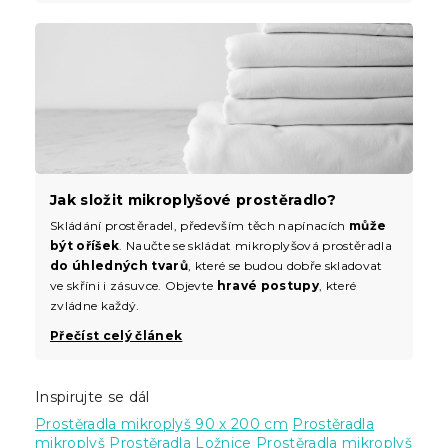
Jak složit mikroplyšové prostěradlo?
Skládání prostěradel, především těch napínacích
může
být oříšek
. Naučte se skládat mikroplyšová prostěradla
do úhledných tvarů
, které se budou dobře skladovat
ve skříni i zásuvce. Objevte
hravé postupy
, které
zvládne každý.
Přečíst celý článek
Inspirujte se dál
Prostěradla mikroplyš 90 x 200 cm
Prostěradla
mikroplyš
Prostěradla
Ložnice
Prostěradla mikroplyš