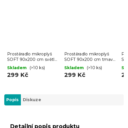
Prostěradlo mikroplyš
Prostěradlo mikroplyš
Pro
SOFT 90x200 cm světle
SOFT 90x200 cm tmavě
SO
šedé
šedé
bé
Skladem
(>10 ks)
Skladem
(>10 ks)
Sk
299 Kč
299 Kč
2
Popis
Diskuze
Detailní popis produktu