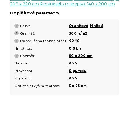
200 x 220 cm
Prostěradlo mikroplyš 140 x 200 cm
Doplňkové parametry
Barva
Oranžová
,
Hnědá
?
Gramáž
300 g/m2
?
Doporučená teplota praní
40 °C
?
Hmotnost
0,6 kg
Rozměr
90 x 200 cm
?
Napínací
Ano
Provedení
S gumou
S gumou
Ano
Optimální výška matrace
Do 25 cm
Z
á