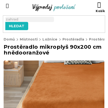
Přejít
NÁ
na
KO
obsah
HLEDAT
Domů
Místnosti
Ložnice
Prostěradla
Prostěrad
Prostěradlo mikroplyš 90x200 cm
hnědooranžové