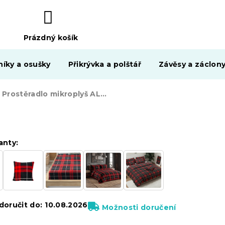
Prázdný košík
NÁKUPNÍ
KOŠÍK
níky a osušky
Přikrývka a polštář
Závěsy a záclon
Prostěradlo mikroplyš ALBURY 90x200 cm červené
anty:
oručit do:
10.08.2026
Možnosti doručení