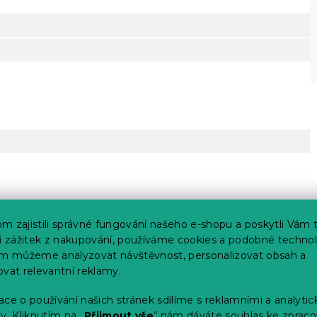
m zajistili správné fungování našeho e-shopu a poskytli Vám 
ší zážitek z nakupování, používáme cookies a podobné technol
im můžeme analyzovat návštěvnost, personalizovat obsah a
ovat relevantní reklamy.
ce o používání našich stránek sdílíme s reklamními a analyti
y. Kliknutím na „
Přijmout vše
“ nám dáváte souhlas ke zpraco