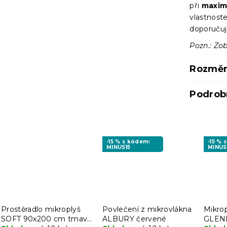
při
maximá
vlastnost
doporučuj
Pozn.: Zo
Rozměr
Podrob
-15 % s kódem:
-15 % 
MINUS15
MINUS
Prostěradlo mikroplyš
Povlečení z mikrovlákna
Mikro
SOFT 90x200 cm tmavě
ALBURY červené
GLEN