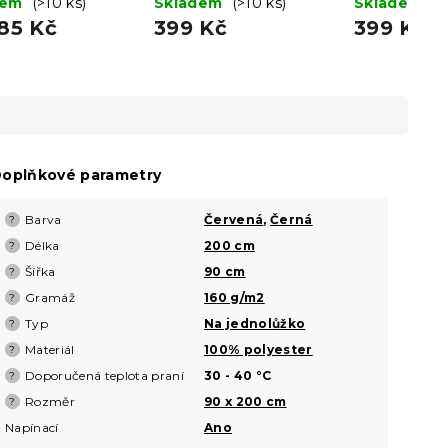
dem
(>10 ks)
modré
Skladem
(>10 ks)
světle šedé
Skladem
(>
85 Kč
399 Kč
399 Kč
oplňkové parametry
Barva
Červená
,
Černá
?
Délka
200 cm
?
Šířka
90 cm
?
Gramáž
160 g/m2
?
Typ
Na jednolůžko
?
Materiál
100% polyester
?
Doporučená teplota praní
30 - 40 °C
?
Rozměr
90 x 200 cm
?
Napínací
Ano