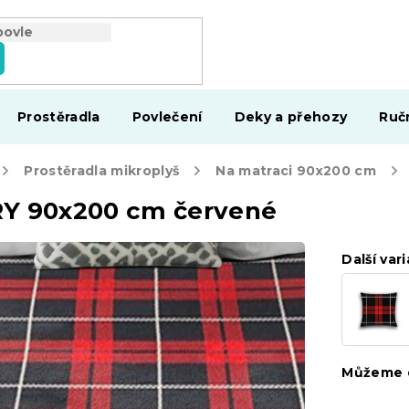
Prostěradla
Povlečení
Deky a přehozy
Ruč
Prostěradla mikroplyš
Na matraci 90x200 cm
RY 90x200 cm červené
Další vari
Můžeme d