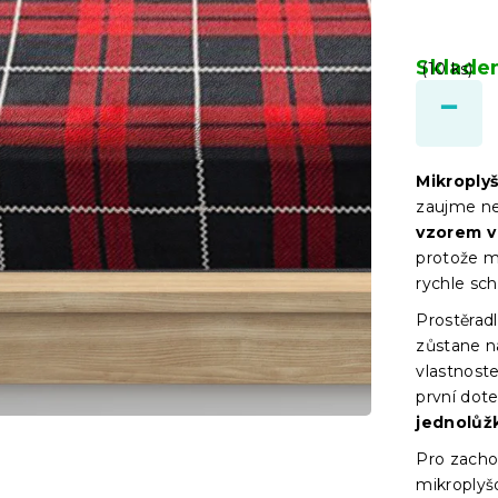
Sklad
(10 ks)
Mikroply
zaujme ne
vzorem v
protože m
rychle sch
Prostěrad
zůstane n
vlastnost
první dote
jednolůž
Pro zacho
mikroplyš