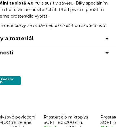
lní teplotě 40 °C
a sušit v závěsu. Díky speciálním
em ho navíc nemusíte žehlit. Před prvním použitím
eme prostěradlo vyprat.
brazení barvy se může nepatrně lišit od skutečnosti
y a materiál
nosti
s kódem:
15
plyšové povlečení
Prostěradlo mikroplyš
Prostěradlo 
MOORE zelené
SOFT 180x200 cm
SOFT 180x2