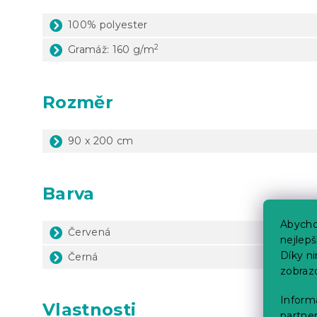
100% polyester
2
Gramáž: 160 g/m
Rozměr
90 x 200 cm
Barva
Abycho
Červená
nejlep
Díky n
Černá
zobraz
Informa
Vlastnosti
partner