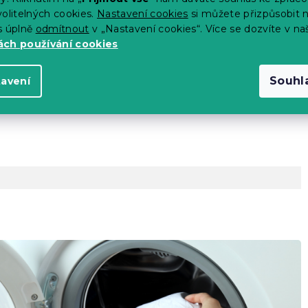
olitelných cookies.
Nastavení cookies
si můžete přizpůsobit 
s úplně
odmítnout
v „Nastavení cookies“. Více se dozvíte v na
drží na posteli
ch používání cookies
tku výrobce)
14 dní
Souhl
tavení
ploty