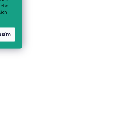
nebo
šich
asím