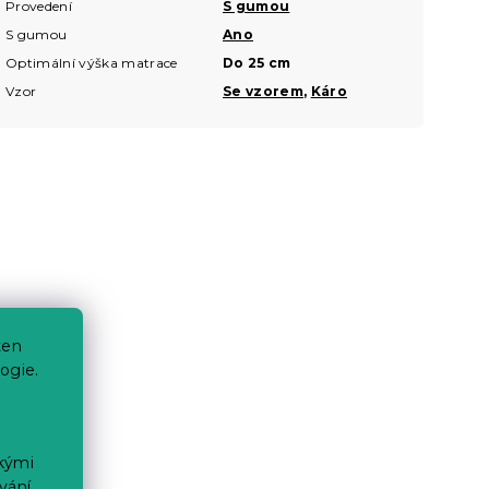
Provedení
S gumou
S gumou
Ano
Optimální výška matrace
Do 25 cm
Vzor
Se vzorem
,
Káro
ten
ogie.
ckými
vání