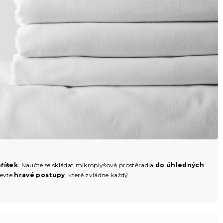
říšek
. Naučte se skládat mikroplyšová prostěradla
do úhledných
jevte
hravé postupy
, které zvládne každý.