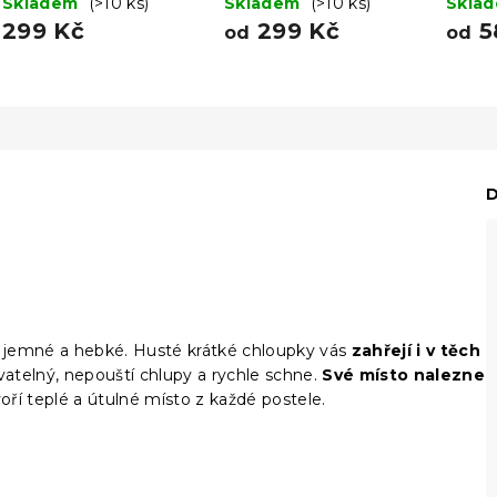
šedé
Skladem
(>10 ks)
Skladem
(>10 ks)
Skla
299 Kč
299 Kč
5
od
od
D
k, jemné a hebké. Husté krátké chloupky vás
zahřejí i v těch
vatelný, nepouští chlupy a rychle schne.
Své místo nalezne
ří teplé a útulné místo z každé postele.