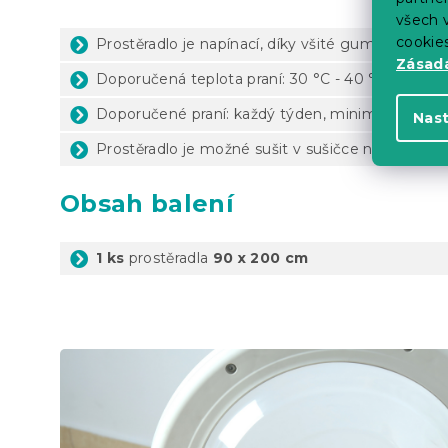
všech v
cookie
Prostěradlo je napínací, díky všité gumě výborně 
Zásadá
Doporučená teplota praní: 30 °C - 40 °C (dle ští
Doporučené praní: každý týden, minimálně 1x za 
Nas
Prostěradlo je možné sušit v sušičce na nízké te
Obsah balení
1 ks
prostěradla
90 x 200 cm