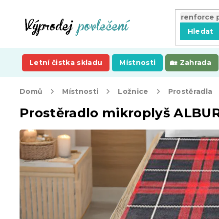
Přejít
na
obsah
Hledat
Letní čistka skladu
Místnosti
Zahrada
Domů
Místnosti
Ložnice
Prostěradla
Prostěradlo mikroplyš ALBU