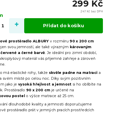
299 Kč
247 Kč bez DPH
em
Měrn
cena:
Přidat do košíku
šové prostěradlo ALBURY
v rozměru
90 x 200 cm
jen svou jemností, ale také výrazným
károvaným
 červené a černé barvě
. Je ideální pro zimní období,
ikroplyšový materiál vás příjemně zahřeje a zároveň
ne.
lo má elastické rohy, takže
skvěle padne na matraci
a
a svém místě po celou noc. Díky svým pozitivním
em jako je
vysoká hřejivost a jemnost
si ho oblíbíte na
k.
Prostěradlo
90 x 200 cm
je určené na
kovou postel
o výšce matrace až 25 cm.
vání dlouhodobé kvality a jemnosti doporučujeme
ové prostěradlo prát v jemných pracích prostředcích