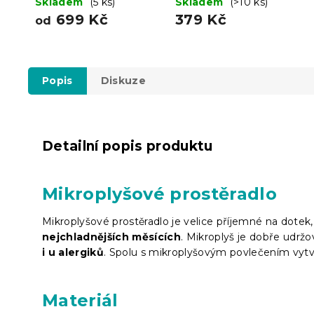
Skladem
(5 ks)
hnědé
Skladem
(>10 ks)
699 Kč
379 Kč
od
Popis
Diskuze
Detailní popis produktu
Mikroplyšové prostěradlo
Mikroplyšové prostěradlo je velice příjemné na dote
nejchladnějších měsících
. Mikroplyš je dobře udržo
i u alergiků
. Spolu s mikroplyšovým povlečením vytvo
Materiál