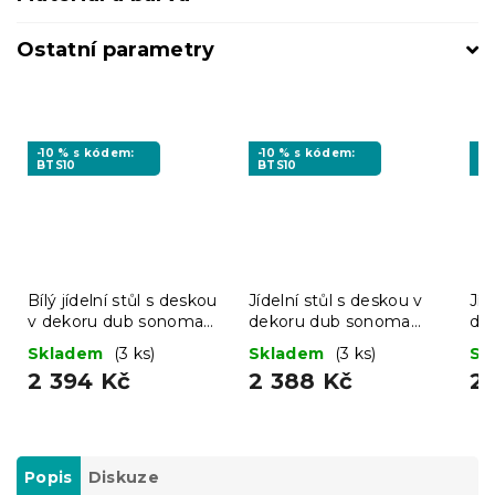
Ostatní parametry
-10 % s kódem:
-10 % s kódem:
-1
BTS10
BTS10
BT
Bílý jídelní stůl s deskou
Jídelní stůl s deskou v
Jíd
v dekoru dub sonoma
dekoru dub sonoma
de
MADO 120x80
UMEKO 120x80
80
Skladem
(3 ks)
Skladem
(3 ks)
Sk
2 394 Kč
2 388 Kč
2 
Popis
Diskuze