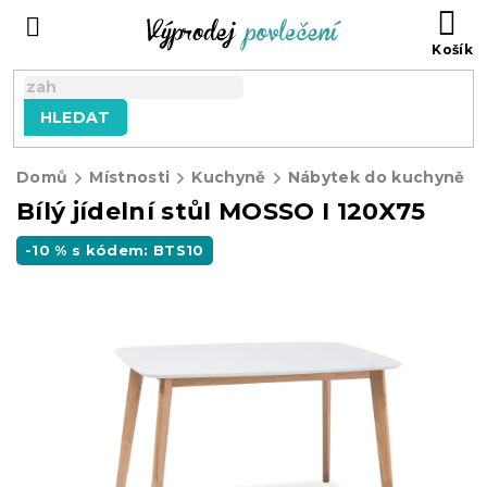
Přejít
NÁ
na
KO
obsah
HLEDAT
Domů
Místnosti
Kuchyně
Nábytek do kuchyně
Bílý jídelní stůl MOSSO I 120X75
-10 % s kódem: BTS10