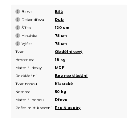
Barva
Bílá
?
Dekor dřeva
Dub
?
Šířka
120 cm
?
Hloubka
75 cm
?
Výška
75 cm
?
Tvar
Obdélníkový
Hmotnost
18 kg
Materiál desky
MDF
Rozkládání
Bez rozkládání
Tvar nohou
Klasické
Nosnost
50 kg
Materiál nohou
Dřevo
Počet míst k sezení
Pro 4 osoby