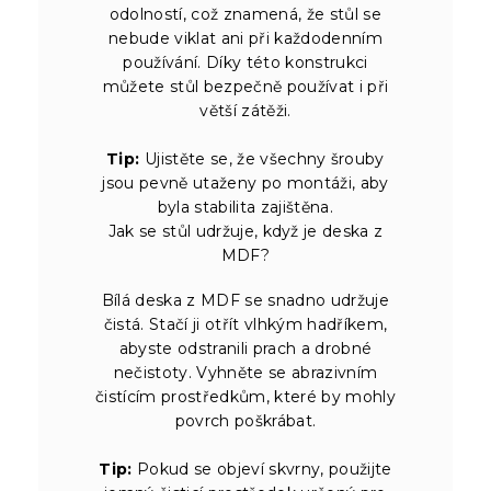
odolností, což znamená, že stůl se
nebude viklat ani při každodenním
používání. Díky této konstrukci
můžete stůl bezpečně používat i při
větší zátěži.
Tip:
Ujistěte se, že všechny šrouby
jsou pevně utaženy po montáži, aby
byla stabilita zajištěna.
Jak se stůl udržuje, když je deska z
MDF?
Bílá deska z MDF se snadno udržuje
čistá. Stačí ji otřít vlhkým hadříkem,
abyste odstranili prach a drobné
nečistoty. Vyhněte se abrazivním
čistícím prostředkům, které by mohly
povrch poškrábat.
Tip:
Pokud se objeví skvrny, použijte