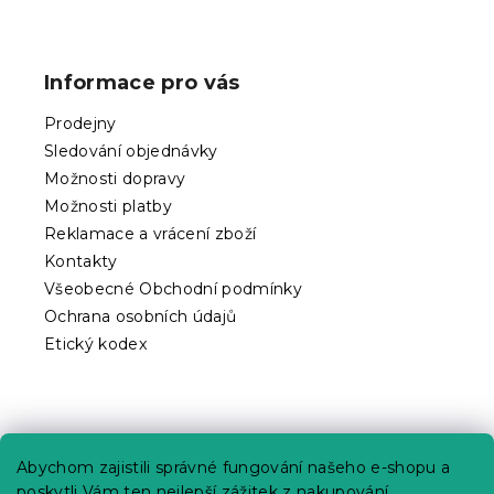
Z
á
p
Informace pro vás
a
t
Prodejny
í
Sledování objednávky
Možnosti dopravy
Možnosti platby
Reklamace a vrácení zboží
Kontakty
Všeobecné Obchodní podmínky
Ochrana osobních údajů
Etický kodex
Praktické informace
Abychom zajistili správné fungování našeho e-shopu a
Kariéra
poskytli Vám ten nejlepší zážitek z nakupování,