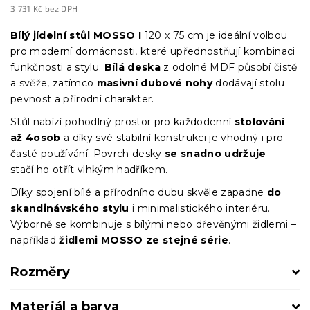
3 731 Kč bez DPH
Měrná
cena:
Bílý jídelní stůl MOSSO I
120 x 75 cm je ideální volbou
pro moderní domácnosti, které upřednostňují kombinaci
funkčnosti a stylu.
Bílá deska
z odolné MDF působí čistě
a svěže, zatímco
masivní dubové nohy
dodávají stolu
pevnost a přírodní charakter.
Stůl nabízí pohodlný prostor pro každodenní
stolování
až 4osob
a díky své stabilní konstrukci je vhodný i pro
časté používání. Povrch desky
se snadno udržuje
–
stačí ho otřít vlhkým hadříkem.
Díky spojení bílé a přírodního dubu skvěle zapadne
do
skandinávského stylu
i minimalistického interiéru.
Výborně se kombinuje s bílými nebo dřevěnými židlemi –
například
židlemi MOSSO ze stejné série
.
Rozměry
Materiál a barva