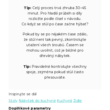
Tip:
Celý proces trvá zhruba 30–45
minut. Pro hladší průběh si díly
rozložte podle čísel v návodu.
Co když se stůl po čase začne hýbat?
Pokud by se po nějakém čase zdálo,
že stůl není tak pevný, zkontrolujte
utažení všech šroubů. Časem se
mohou uvolnit, což je běžné pro
dřevěný nábytek.
Tip:
Pravidelně kontrolujte všechny
spoje, zejména pokud stůl často
přesouváte.
Inspirujte se dál
Stoly
Nábytek do kuchyně
Kuchyně
Židle
Doplňkové parametry