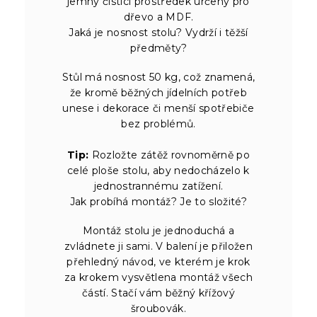
jemný čisticí prostředek určený pro
dřevo a MDF.
Jaká je nosnost stolu? Vydrží i těžší
předměty?
Stůl má nosnost 50 kg, což znamená,
že kromě běžných jídelních potřeb
unese i dekorace či menší spotřebiče
bez problémů.
Tip:
Rozložte zátěž rovnoměrně po
celé ploše stolu, aby nedocházelo k
jednostrannému zatížení.
Jak probíhá montáž? Je to složité?
Montáž stolu je jednoduchá a
zvládnete ji sami. V balení je přiložen
přehledný návod, ve kterém je krok
za krokem vysvětlena montáž všech
částí. Stačí vám běžný křížový
šroubovák.