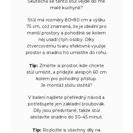
Skutečně se tento stůl vejde do mé
malé kuchyně?
Stůl má rozměry 80×80 cm a výšku
75 cm, což znamená, že je ideální pro
menší prostory a pohodlně se kolem
něj usadí čtyři osoby. Díky
čtvercovému tvaru efektivně využije
prostor a snadno ho umístíte do rohu.
Tip:
Změřte si prostor, kde chcete
stůl umístit, a přidejte alespoň 60 cm
kolem pro pohodlný přístup.
Je montáž stolu složitá?
V balení najdete přehledný návod a
potřebujete jen základní šroubovák.
Díly jsou předvrtané, takže stůl
sestavíte snadno do 30–45 minut.
Tip:
Rozložte si všechny díly na