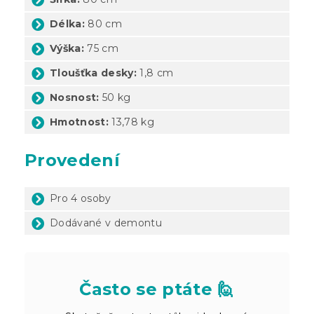
Délka:
80 cm
Výška:
75 cm
Tloušťka desky:
1,8 cm
Nosnost:
50 kg
Hmotnost:
13,78 kg
Provedení
Pro 4 osoby
Dodávané v demontu
Často se ptáte 🙋