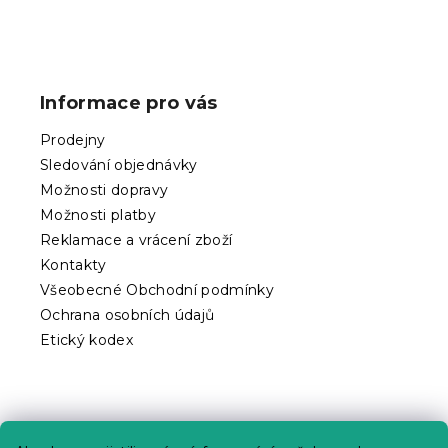
Z
á
p
Informace pro vás
a
t
Prodejny
í
Sledování objednávky
Možnosti dopravy
Možnosti platby
Reklamace a vrácení zboží
Kontakty
Všeobecné Obchodní podmínky
Ochrana osobních údajů
Etický kodex
Praktické informace