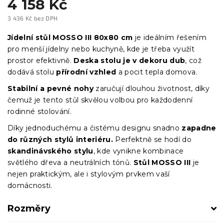
4 158 Kč
3 436 Kč bez DPH
Měrná
cena:
Jídelní stůl MOSSO III 80x80 cm
je ideálním řešením
pro menší jídelny nebo kuchyně, kde je třeba využít
prostor efektivně.
Deska stolu je v dekoru dub
, což
dodává stolu
přírodní vzhled
a pocit tepla domova.
Stabilní a pevné nohy
zaručují dlouhou životnost, díky
čemuž je tento stůl skvělou volbou pro každodenní
rodinné stolování.
Díky jednoduchému a čistému designu snadno
zapadne
do různých stylů interiéru.
Perfektně se hodí do
skandinávského stylu
, kde vynikne kombinace
světlého dřeva a neutrálních tónů.
Stůl MOSSO III
je
nejen praktickým, ale i stylovým prvkem vaší
domácnosti.
Rozměry