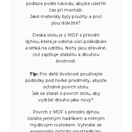
podlaze podle návodu, abyste ušetřili
čas při montáži.
Jaké materiály byly použity a proč
jsou důležité?
Deska stolu je z MDF s přírodní
dýhou, která je odolná vůči poškrábání
a lehká na údržbu. Nohy jsou dřevěné,
což zajišťuje stabilitu a dlouhou
životnost.
Tip:
Pro delší životnost používejte
podložky pod horké předměty, abyste
ochránili povrch stolu.
Jak se starat o povrch stolu, aby
vydržel dlouho jako nový?
Povrch z MDF s přírodní dýhou
čistěte jemným hadříkem a mírným
mýdlovým roztokem. Vyhněte se
agresivním čisticím prostředkům,