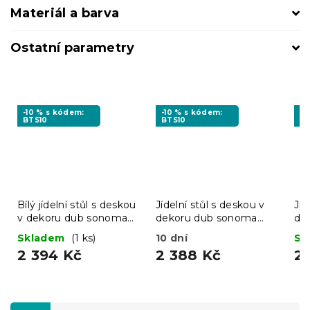
Materiál a barva
Ostatní parametry
-10 % s kódem:
-10 % s kódem:
-1
BTS10
BTS10
BT
Bílý jídelní stůl s deskou
Jídelní stůl s deskou v
Jíd
v dekoru dub sonoma
dekoru dub sonoma
de
MADO 120x80
UMEKO 120x80
80
Skladem
(1 ks)
10 dní
Sk
2 394 Kč
2 388 Kč
2 