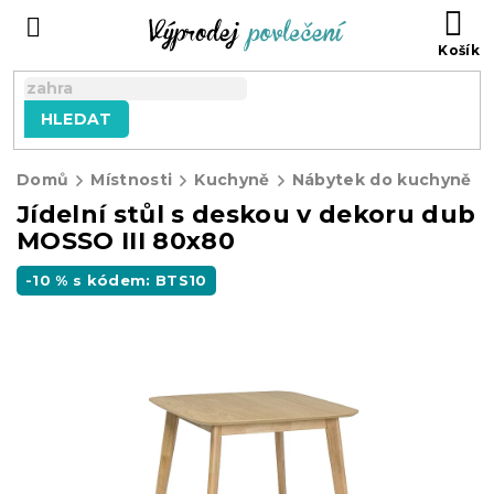
Přejít
NÁ
na
KO
obsah
HLEDAT
Domů
Místnosti
Kuchyně
Nábytek do kuchyně
Jídelní stůl s deskou v dekoru dub
MOSSO III 80x80
-10 % s kódem: BTS10