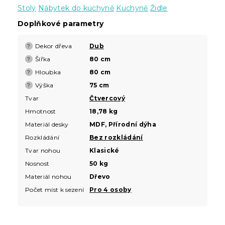
Stoly
Nábytek do kuchyně
Kuchyně
Židle
Doplňkové parametry
Dekor dřeva
Dub
?
Šířka
80 cm
?
Hloubka
80 cm
?
Výška
75 cm
?
Tvar
Čtvercový
Hmotnost
18,78 kg
Materiál desky
MDF, Přírodní dýha
Rozkládání
Bez rozkládání
Tvar nohou
Klasické
Nosnost
50 kg
Materiál nohou
Dřevo
Počet míst k sezení
Pro 4 osoby