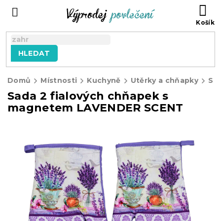
Přejít
NÁ
na
KO
obsah
HLEDAT
Domů
Místnosti
Kuchyně
Utěrky a chňapky
Sada 2 fialových chňapek s
magnetem LAVENDER SCENT