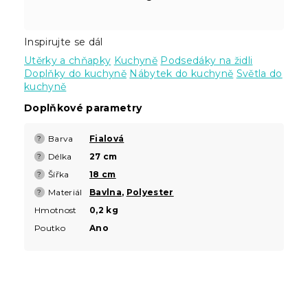
Inspirujte se dál
Utěrky a chňapky
Kuchyně
Podsedáky na židli
Doplňky do kuchyně
Nábytek do kuchyně
Světla do
kuchyně
Doplňkové parametry
Barva
Fialová
?
Délka
27 cm
?
Šířka
18 cm
?
Materiál
Bavlna
,
Polyester
?
Hmotnost
0,2 kg
Poutko
Ano
Z