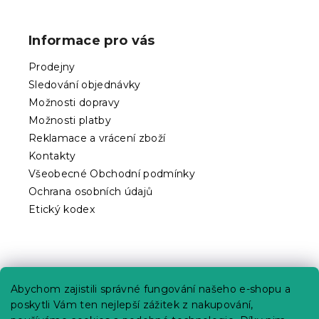
á
p
Informace pro vás
a
t
Prodejny
í
Sledování objednávky
Možnosti dopravy
Možnosti platby
Reklamace a vrácení zboží
Kontakty
Všeobecné Obchodní podmínky
Ochrana osobních údajů
Etický kodex
Praktické informace
Abychom zajistili správné fungování našeho e-shopu a
Kariéra
poskytli Vám ten nejlepší zážitek z nakupování,