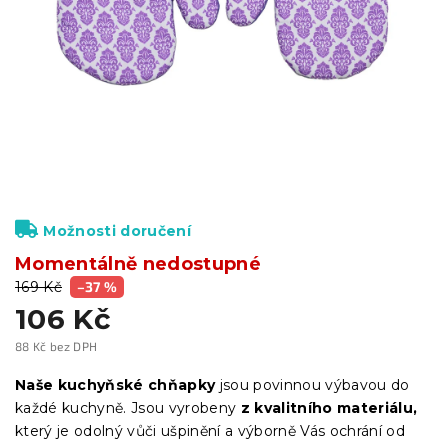
Možnosti doručení
Momentálně nedostupné
169 Kč
–37 %
106 Kč
88 Kč bez DPH
Měrná
cena:
Naše kuchyňské chňapky
jsou povinnou výbavou do
každé kuchyně. Jsou vyrobeny
z kvalitního materiálu,
který je odolný vůči ušpinění a výborně Vás ochrání od