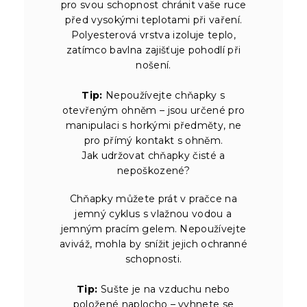
pro svou schopnost chránit vaše ruce
před vysokými teplotami při vaření.
Polyesterová vrstva izoluje teplo,
zatímco bavlna zajišťuje pohodlí při
nošení.
Tip:
Nepoužívejte chňapky s
otevřeným ohněm – jsou určené pro
manipulaci s horkými předměty, ne
pro přímý kontakt s ohněm.
Jak udržovat chňapky čisté a
nepoškozené?
Chňapky můžete prát v pračce na
jemný cyklus s vlažnou vodou a
jemným pracím gelem. Nepoužívejte
aviváž, mohla by snížit jejich ochranné
schopnosti.
Tip:
Sušte je na vzduchu nebo
položené naplocho – vyhnete se