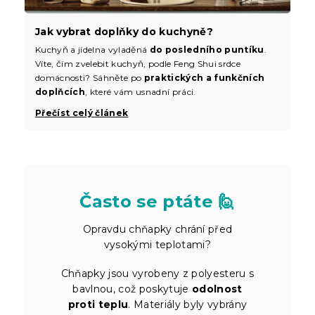
Jak vybrat doplňky do kuchyně?
Kuchyň a jídelna vyladěná
do posledního puntíku
.
Víte, čím zvelebit kuchyň, podle Feng Shui srdce
domácnosti? Sáhněte po
praktických a funkčních
doplňcích
, které vám usnadní práci.
Přečíst celý článek
Často se ptáte 🙋
Opravdu chňapky chrání před
vysokými teplotami?
Chňapky jsou vyrobeny z polyesteru s
bavlnou, což poskytuje
odolnost
proti teplu
. Materiály byly vybrány