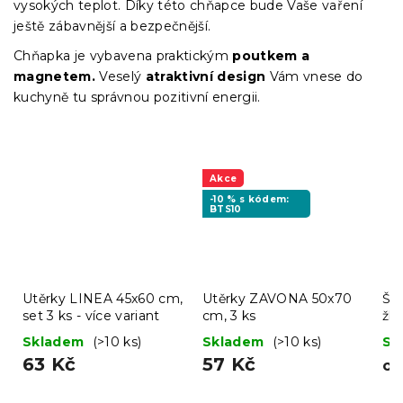
vysokých teplot. Díky této chňapce bude Vaše vaření
ještě zábavnější a bezpečnější.
Chňapka je vybavena praktickým
poutkem a
magnetem.
Veselý
atraktivní design
Vám vnese do
kuchyně tu správnou pozitivní energii.
Akce
-10 % s kódem:
BTS10
Utěrky LINEA 45x60 cm,
Utěrky ZAVONA 50x70
Švé
set 3 ks - více variant
cm, 3 ks
žlu
Skladem
(>10 ks)
Skladem
(>10 ks)
Sk
63 Kč
57 Kč
o