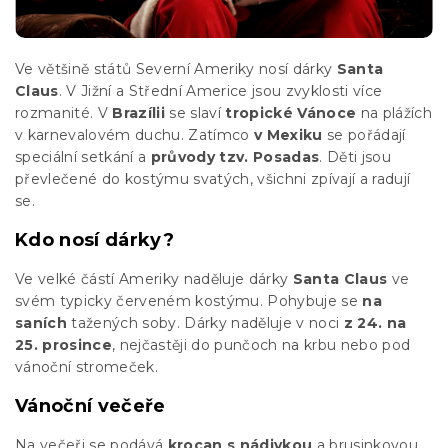
Ve většině států Severní Ameriky nosí dárky
Santa
Claus
. V Jižní a Střední Americe jsou zvyklosti více
rozmanité. V
Brazílii
se slaví
tropické Vánoce
na plážích
v karnevalovém duchu. Zatímco
v Mexiku
se pořádají
speciální setkání a
průvody tzv. Posadas
. Děti jsou
převlečené do kostýmu svatých, všichni zpívají a radují
se.
Kdo nosí dárky?
Ve velké částí Ameriky naděluje dárky
Santa Claus
ve
svém typicky červeném kostýmu. Pohybuje se
na
saních
tažených soby. Dárky naděluje v noci
z 24. na
25. prosince
, nejčastěji do punčoch na krbu nebo pod
vánoční stromeček.
Vánoční večeře
Na večeři se podává
krocan s nádivkou
a brusinkovou