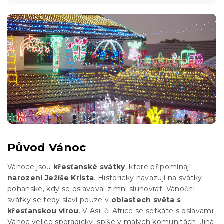
Původ Vánoc
Vánoce jsou
křesťanské svátky
, které připomínají
narození Ježíše Krista
. Historicky navazují na svátky
pohanské, kdy se oslavoval zimní slunovrat. Vánoční
svátky se tedy slaví pouze v
oblastech světa s
křesťanskou vírou
. V Asii či Africe se setkáte s oslavami
Vánoc velice sporadicky, spíše v malých komunitách. Jiná