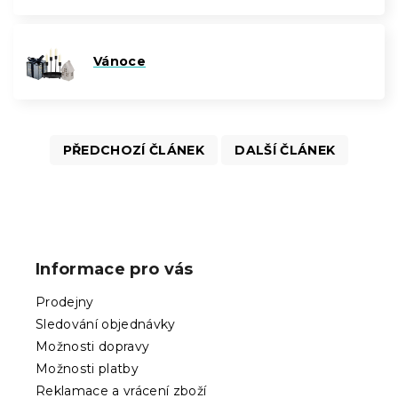
Vánoce
PŘEDCHOZÍ ČLÁNEK
DALŠÍ ČLÁNEK
Z
á
p
Informace pro vás
a
t
Prodejny
í
Sledování objednávky
Možnosti dopravy
Možnosti platby
Reklamace a vrácení zboží