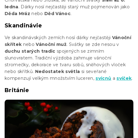
ledna
. Dárky nosí nejčastěji starý muž pojmenován jako
Děda Mráz
nebo
Děd Vánoc
.
Skandinávie
Ve skandinávských zemích nosí dárky nejčastěji
Vánoční
skřítek
nebo
Vánoční muž
. Svátky se zde nesou v
duchu starých tradic
spojených se zimním
slunovratem. Tradiční výzdoba zahrnuje vánoční
stromečky, dekorace ve tvaru sobů, sněhových vloček
nebo skřítků.
Nedostatek světla
si seveřané
kompenzují velkým množstvím luceren,
svícnů
a
svíček
.
Británie