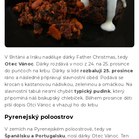
V Británii a Irsku naděluje dárky Father Christmas, tedy
Otec Vánoc
. Dárky rozdává v noci z 24. na 25. prosince
do punčoch na krbu. Dárky si lidé
rozbalují 25. prosince
ráno a následně připravují slavnostní oběd. Podává se
krocan s kaštanovou nádivkou, zeleninou a omáčkou. Na
slavnostní tabuli nesmí chybět
typický pudink
, který
připomíná náš biskupský chlebíček. Během prosince děti
píší dopis Otci Vánoc a vhazují ho do krbu.
Pyrenejský poloostrov
V zemích na Pyrenejském poloostrově, tedy ve
Španělsku a Portugalsku
, nosí dárky Otec Vánoc. Ten