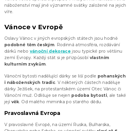
náboženství mají jiné významné svátky založené na jejich
víře.
Vánoce v Evropě
Oslavy Vánoc v jiných evropských státech jsou hodně
podobné těm českým
. Rodinná atmosféra, rozdávání
dárků nebo
vánoční dekorace
jsou typické pro většinu
zemí Evropy. Každý stát si je přizpůsobí
vlastním
kulturním zvykům
.
Vánoční bytosti nadělující dárky se liší podle
pohanských
i náboženských tradic
. V některých částech naděluje
dárky Ježíšek, na protestantském území Otec Vánoc či
Vánoční muž. Odlišuje se nejen
podoba bytosti
, ale také
její
věk
. Od malého miminka po starého dědu.
Pravoslavná Evropa
V pravoslavné Evropě, na území Ruska, Bulharska,
Chorvatska nebo Srbska, se vánoční svátky
slaví až 6.