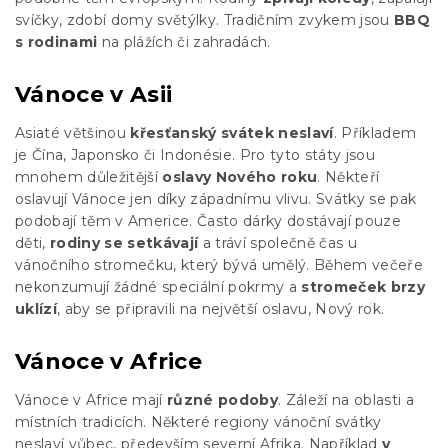
svíčky, zdobí domy světýlky. Tradičním zvykem jsou
BBQ
s rodinami
na plážích či zahradách.
Vánoce v Asii
Asiaté většinou
křesťanský svátek neslaví
. Příkladem
je Čína, Japonsko či Indonésie. Pro tyto státy jsou
mnohem důležitější
oslavy Nového roku
. Někteří
oslavují Vánoce jen díky západnímu vlivu. Svátky se pak
podobají těm v Americe. Často dárky dostávají pouze
děti,
rodiny se setkávají
a tráví společně čas u
vánočního stromečku, který bývá umělý. Během večeře
nekonzumují žádné speciální pokrmy a
stromeček brzy
uklízí
, aby se připravili na největší oslavu, Nový rok.
Vánoce v Africe
Vánoce v Africe mají
různé podoby
. Záleží na oblasti a
místních tradicích. Některé regiony vánoční svátky
neslaví vůbec, především severní Afrika. Například
v