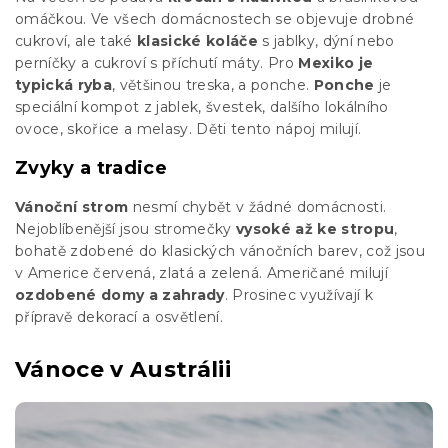
omáčkou. Ve všech domácnostech se objevuje drobné
cukroví, ale také
klasické koláče
s jablky, dýní nebo
perníčky a cukroví s příchutí máty. Pro
Mexiko je
typická ryba
, většinou treska, a ponche.
Ponche
je
speciální kompot z jablek, švestek, dalšího lokálního
ovoce, skořice a melasy. Děti tento nápoj milují.
Zvyky a tradice
Vánoční strom
nesmí chybět v žádné domácnosti.
Nejoblíbenější jsou stromečky
vysoké až ke stropu
,
bohatě zdobené do klasických vánočních barev, což jsou
v Americe červená, zlatá a zelená. Američané milují
ozdobené domy a zahrady
. Prosinec využívají k
přípravě dekorací a osvětlení.
Vánoce v Austrálii