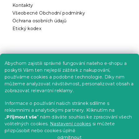
Kontakty
Všeobecné Obchodní podmínky
Ochrana osobních údajů
Etický kodex
Praktické informace
Abychom zajistili správné fungování našeho e-shopu a
Kariéra
poskytli Vám ten nejlepší zážitek z nakupování,
používáme cookies a podobné technologie. Díky nim
Poptávky a B2B spolupráce
můžeme analyzovat návštěvnost, personalizovat obsah a
Proč se u nás registrovat?
zobrazovat relevantní reklamy.
Věrnostní program - Sleva až 10 %
Informace o používání našich stránek sdílíme s
reklamními a analytickými partnery. Kliknutím na
Návody
„
Přijmout vše
“ nám dáváte souhlas ke zpracování všech
Tabulky velikostí
volitelných cookies.
Nastavení cookies
si můžete
přizpůsobit nebo cookies úplně
Blog
odmítnout