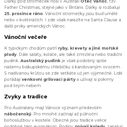
Dárky pod stromeček nosí v Austrálii
Otec Vánoc
, tzv.
Father Christmas, stejně jako v Británii. Dárky si rozbalují
25. prosince ráno
. Vánoční stromečky jsou buď umělé
nebo v květináčích. I zde však narazíte na Santa Clause a
další prvky amerických Vánoc.
Vánoční večeře
K typickým chodům patří
ryby, krevety a jiné mořské
plody
. Dále saláty, koláče, ale také zmrzlina nebo tradiční
pudink.
Australský pudink
je však podobný spíše
našemu biskupskému chlebíčku s kandovaným ovocem.
S nadívanou krůtou se zde setkáte už jen výjimečně. Lidé
pořádají
venkovní grilovací párty
a užívají si pokrmy
pod širým nebem.
Zvyky a tradice
Pro Australany mají Vánoce význam především
náboženský
. Pro mnohé začínají až půlnoční
bohoslužbou v kostele. Obecně jsou tradice velice
podobné těm evropským. Rodiny
zpívají koledy
, zapalují