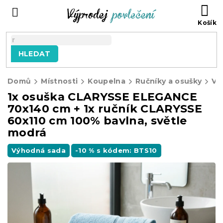
Přejít
NÁ
na
KO
obsah
HLEDAT
Domů
Místnosti
Koupelna
Ručníky a osušky
Vý
1x osuška CLARYSSE ELEGANCE
70x140 cm + 1x ručník CLARYSSE
60x110 cm 100% bavlna, světle
modrá
Výhodná sada
-10 % s kódem: BTS10