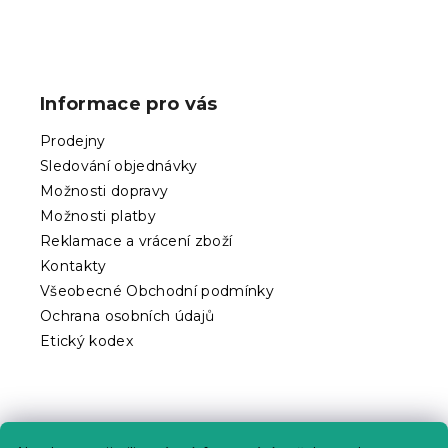
Z
á
p
Informace pro vás
a
t
Prodejny
í
Sledování objednávky
Možnosti dopravy
Možnosti platby
Reklamace a vrácení zboží
Kontakty
Všeobecné Obchodní podmínky
Ochrana osobních údajů
Etický kodex
Praktické informace