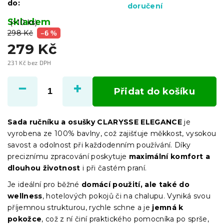
do:
doručení
Skladem
(>10 ks)
298 Kč
–6 %
279 Kč
231 Kč bez DPH
Měrná
cena:
Přidat do košíku
Sada ručníku a osušky CLARYSSE ELEGANCE
je
vyrobena ze 100% bavlny, což zajišťuje měkkost, vysokou
savost a odolnost při každodenním používání. Díky
preciznímu zpracování poskytuje
maximální komfort a
dlouhou životnost
i při častém praní.
Je ideální pro běžné
domácí použití, ale také do
wellness
, hotelových pokojů či na chalupu. Vyniká svou
příjemnou strukturou, rychle schne a je
jemná k
pokožce
, což z ní činí praktického pomocníka po sprše,