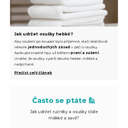
Jak udržet osušky hebké?
Aby osušení po koupeli bylo příjemné, stačí dodržovat
několik
jednoduchých zásad
v péči o osušky.
Aplikujte snadné tipy už během
praní a sušení
.
Uvidíte, že osušky vydrží dlouho hebké, měkké a
nadýchané.
Přečíst celý článek
Často se ptáte 🙋
Jak udržet ručníky a osušky stále
měkké a savé?