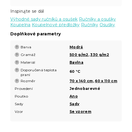
Inspirujte se dál
Výhodné sady ručníků a osušek
Ručníky a osušky
Koupelna
Koupelnové předložky
Ručníky
Osušky
Doplňkové parametry
Barva
Modrá
?
Gramáž
500 g/m2
,
330 g/m2
?
Materiál
Bavlna
?
Doporučená teplota
?
60 °C
praní
Rozměr
70 x 140 cm
,
60 x 110 cm
?
Provedení
Jednobarevné
Poutko
Ano
Sady
Sady
Vzor
Se vzorem