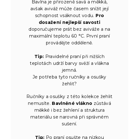
Bavlna je přirozeně savá a měkká,
avšak aviváž může časem snížit její
schopnost vsáknout vodu.
Pro
dosažení nejlepší savosti
doporučujeme prát bez aviváže a na
maximální teplotu 60 °C. První praní
provádějte odděleně.
Tip:
Pravidelné praní při nižších
teplotách udrží barvy svěží a vlákna
jemná.
Je potřeba tyto ručníky a osušky
žehlit?
Ručníky a osušky z této kolekce žehlit
nemusíte.
Bavlněné vlákno
zůstává
měkké i bez žehlení a struktura
materiálu se narovná při správném
sušení.
Tip:
Po praní osušte na nízkou