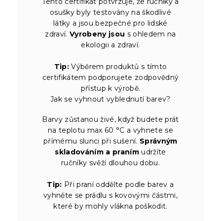
Tento certifikát potvrzuje, že ručníky a
osušky byly testovány na škodlivé
látky a jsou bezpečné pro lidské
zdraví.
Vyrobeny jsou
s ohledem na
ekologii a zdraví.
Tip:
Výběrem produktů s tímto
certifikátem podporujete zodpovědný
přístup k výrobě.
Jak se vyhnout vyblednutí barev?
Barvy zůstanou živé, když budete prát
na teplotu max 60 °C a vyhnete se
přímému slunci při sušení.
Správným
skladováním a praním
udržíte
ručníky svěží dlouhou dobu.
Tip:
Při praní oddělte podle barev a
vyhněte se prádlu s kovovými částmi,
které by mohly vlákna poškodit.