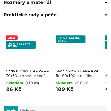
Rozměry a materiál
Praktické rady a péče
Akce
-10 % s kódem:
Vý
BTS10
-10 % s kódem:
-1
BTS10
BT
Sada ručníků CARRARA
Sada ručníků CARRARA
1x
30x30 cm světle šedá
1ks 60x100 cm a 1ks
žlu
100% bavlna, 3 ks
40x55 cm 100% bavlna,
CO
Skladem
(>10 ks)
Skladem
(>10 ks)
Sk
bílá
ba
86 Kč
189 Kč
4
Popis
Diskuze