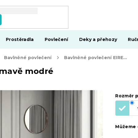
Prostěradla
Povlečení
Deky a přehozy
Ruč
Bavlněné povlečení
Bavlněné povlečení EIRENE tmavě modré
 tmavě modré
Rozměr p
Můžeme d