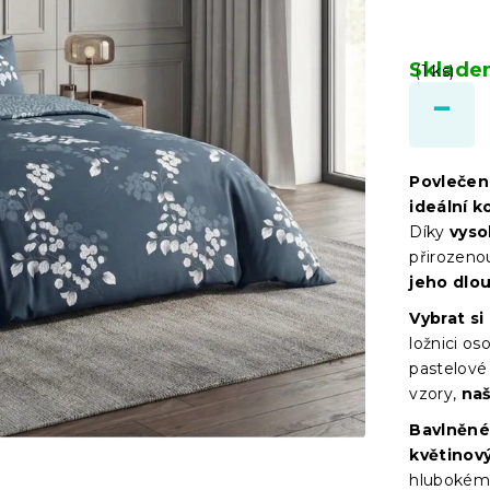
Sklad
(1 ks)
Povlečen
ideální 
Díky
vyso
přirozeno
jeho dlo
Vybrat si
ložnici os
pastelové 
vzory,
naš
Bavlněné
květinov
hlubokém