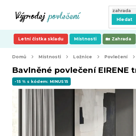
Přejít
na
obsah
Hledat
Letní čistka skladu
Místnosti
Zahrada
Domů
Místnosti
Ložnice
Povlečení
Bavlněné povlečení EIRENE
-15 % s kódem: MINUS15