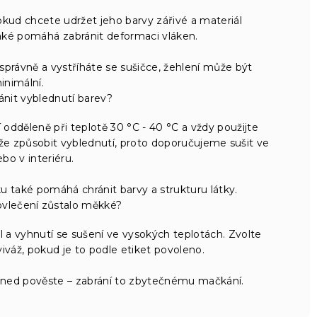
okud chcete udržet jeho barvy zářivé a materiál
aké pomáhá zabránit deformaci vláken.
právně a vystříháte se sušičce, žehlení může být
inimální.
nit vyblednutí barev?
odděleně při teplotě 30 °C - 40 °C a vždy použijte
e způsobit vyblednutí, proto doporučujeme sušit ve
ebo v interiéru.
 také pomáhá chránit barvy a strukturu látky.
ovlečení zůstalo měkké?
l a vyhnutí se sušení ve vysokých teplotách. Zvolte
iváž, pokud je to podle etiket povoleno.
hned pověste – zabrání to zbytečnému mačkání.