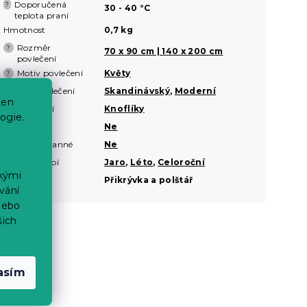
Doporučená
?
30 - 40 °C
teplota praní
Hmotnost
0,7 kg
Rozměr
?
70 x 90 cm | 140 x 200 cm
povlečení
Motiv povlečení
Květy
?
Styl povlečení
Skandinávský
,
Moderní
?
ten
Zapínání
Knoflíky
?
ogie.
Nežehlivé
Ne
Oboustranné
Ne
?
Roční období
Jaro
,
Léto
,
Celoroční
ckými
Sady
Přikrývka a polštář
vání
nebo
šich
asím