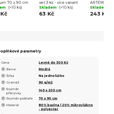
um 70 x 90 cm
set 3 ks - více variant
ARTEMIS ze
dem
(>10 ks)
Skladem
(>10 ks)
Skladem
(>
 Kč
63 Kč
243 Kč
oplňkové parametry
Cena
Levné do 300 Kč
Barva
Modrá
?
Šířka
Na jednolůžko
?
Gramáž
90 g/m2
?
Rozměr
?
140 x 200 cm
přikrývky
Rozměr polštáře
70 x 90 cm
?
Materiál
80% bavlna | 20% mikrovlákno
?
- polyester