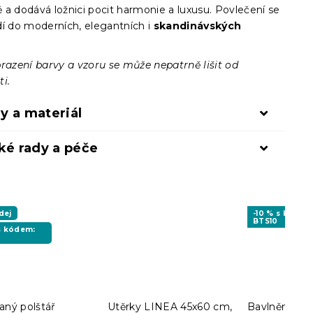
 a dodává ložnici pocit harmonie a luxusu. Povlečení se
dí do moderních, elegantních i
skandinávských
.
brazení barvy a vzoru se může nepatrně lišit od
i.
y a materiál
ké rady a péče
dej
-10 % s kódem
BTS10
 s kódem:
aný polštář
Utěrky LINEA 45x60 cm,
Bavlněné po