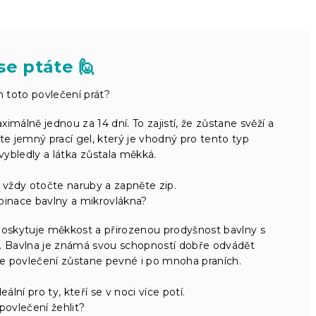
se ptáte 🙋
 toto povlečení prát?
álně jednou za 14 dní. To zajistí, že zůstane svěží a
te jemný prací gel, který je vhodný pro tento typ
vybledly a látka zůstala měkká.
vždy otočte naruby a zapněte zip.
inace bavlny a mikrovlákna?
skytuje měkkost a přirozenou prodyšnost bavlny s
a. Bavlna je známá svou schopností dobře odvádět
 že povlečení zůstane pevné i po mnoha praních.
ální pro ty, kteří se v noci více potí.
povlečení žehlit?