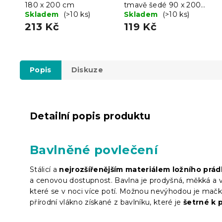
180 x 200 cm
tmavě šedé 90 x 200
Skladem
(>10 ks)
cm
Skladem
(>10 ks)
213 Kč
119 Kč
Popis
Diskuze
Detailní popis produktu
Bavlněné povlečení
Stálicí a
nejrozšířenějším materiálem ložního prád
a cenovou dostupnost. Bavlna je prodyšná, měkká a vý
které se v noci více potí. Možnou nevýhodou je mačká
přírodní vlákno získané z bavlníku, které je
šetrné k 