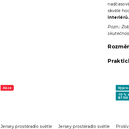
nadčasově
skvěle ho
interiérů
Pozn.: Zo
skutečnost
Rozměr
Praktic
Akce
Výpro
-10 %
BTS10
Jersey prostěradlo světle
Jersey prostěradlo světle
Prošív