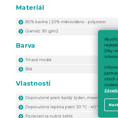
Materiál
80% bavlna | 20% mikrovlákno - polyester
Gramáž: 90 g/m2
Abycho
Barva
nejlep
Díky n
zobraz
Tmavě modrá
Informa
Bílá
partner
všech v
Vlastnosti
cookie
Zásadá
Doporučené praní: každý týden, maximálně 1x za
Nas
Doporučená teplota praní: 30 °C - 40 °C (dle ští
Povlečení je nutné žehlit