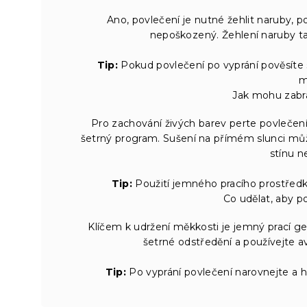
Ano, povlečení je nutné žehlit naruby, p
nepoškozený. Žehlení naruby t
Tip:
Pokud povlečení po vyprání pověsíte s
m
Jak mohu zabrá
Pro zachování živých barev perte povlečení 
šetrný program. Sušení na přímém slunci můž
stínu n
Tip:
Použití jemného pracího prostředku
Co udělat, aby p
Klíčem k udržení měkkosti je jemný prací ge
šetrné odstředění a používejte av
Tip:
Po vyprání povlečení narovnejte a 