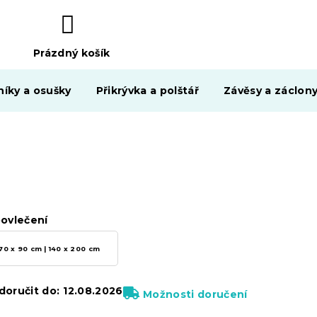
Prázdný košík
NÁKUPNÍ
KOŠÍK
níky a osušky
Přikrývka a polštář
Závěsy a záclon
ovlečení
70 x 90 cm | 140 x 200 cm
oručit do:
12.08.2026
Možnosti doručení