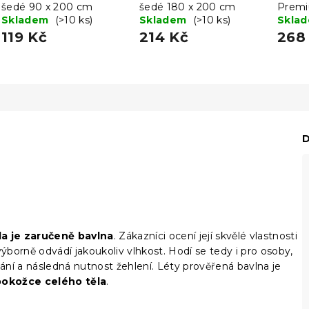
šedé 90 x 200 cm
šedé 180 x 200 cm
Premi
Skladem
(>10 ks)
Skladem
(>10 ks)
Skla
119 Kč
214 Kč
268
D
la je zaručeně bavlna
. Zákazníci ocení její skvělé vlastnosti
borně odvádí jakoukoliv vlhkost. Hodí se tedy i pro osoby,
ní a následná nutnost žehlení. Léty prověřená bavlna je
pokožce celého těla
.