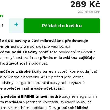
289 Kč
239 Kč bez DPH
em
Měrn
cena:
Přidat do košíku
í z 80% bavlny a 20% mikrovlákna představuje
kombinaci
stylu a pohodlí pro vaši ložnici.
kému podílu bavlny
nabízí toto povlečení měkkost a
u prodyšnost, zatímco
příměs mikrovlákna zajišťuje
uhou životnost
a odolnost.
 můžete z široké škály barev
a vzorů, které dodají vaší
obitý šmrnc a harmonii. Ať už preferujete jemné
odstíny, elegantní neutrální barvy nebo výrazné
e povlečení splní vaše očekávání.
 povlečení EIRENE tmavě modré
zaujme elegantním
ým motivem
v jemném kontrastu světlých květů na
 tmavě modrém podkladu. Design
působí klidně
,