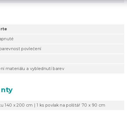
rte
zapnuté
 barevnost povlečení
ní materiálu a vyblednutí barev
anty
ku 140 x 200 cm | 1 ks povlak na polštář 70 x 90 cm