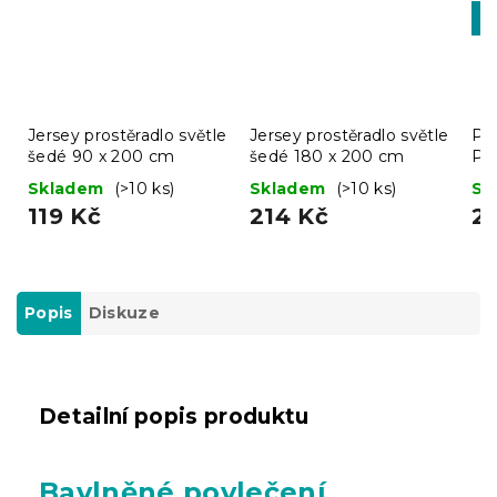
-1
BT
Jersey prostěradlo světle
Jersey prostěradlo světle
Pro
šedé 90 x 200 cm
šedé 180 x 200 cm
Pr
Skladem
(>10 ks)
Skladem
(>10 ks)
Sk
119 Kč
214 Kč
2
Popis
Diskuze
Detailní popis produktu
Bavlněné povlečení