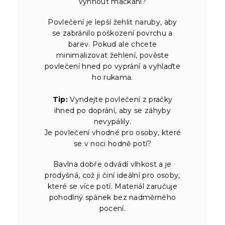
vyhnout mačkání?
Povlečení je lepší žehlit naruby, aby
se zabránilo poškození povrchu a
barev. Pokud ale chcete
minimalizovat žehlení, pověste
povlečení hned po vyprání a vyhlaďte
ho rukama.
Tip:
Vyndejte povlečení z pračky
ihned po doprání, aby se záhyby
nevypálily.
Je povlečení vhodné pro osoby, které
se v noci hodně potí?
Bavlna dobře odvádí vlhkost a je
prodyšná, což ji činí ideální pro osoby,
které se více potí. Materiál zaručuje
pohodlný spánek bez nadměrného
pocení.