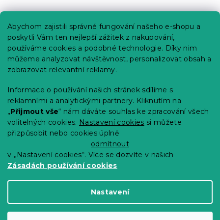
Praktické informace
Abychom zajistili správné fungování našeho e-shopu a
Kariéra
poskytli Vám ten nejlepší zážitek z nakupování,
používáme cookies a podobné technologie. Díky nim
Poptávky a B2B spolupráce
můžeme analyzovat návštěvnost, personalizovat obsah a
Proč se u nás registrovat?
zobrazovat relevantní reklamy.
Věrnostní program - Sleva až 10 %
Informace o používání našich stránek sdílíme s
reklamními a analytickými partnery. Kliknutím na
Návody
„
Přijmout vše
“ nám dáváte souhlas ke zpracování všech
Tabulky velikostí
volitelných cookies.
Nastavení cookies
si můžete
přizpůsobit nebo cookies úplně
Blog
odmítnout
v „Nastavení cookies“. Více se dozvíte v našich
Zásadách používání cookies
Vytvořil Shoptet Premium
Nastavení
Copyright 2026
Výprodej povlečení
. Všechna