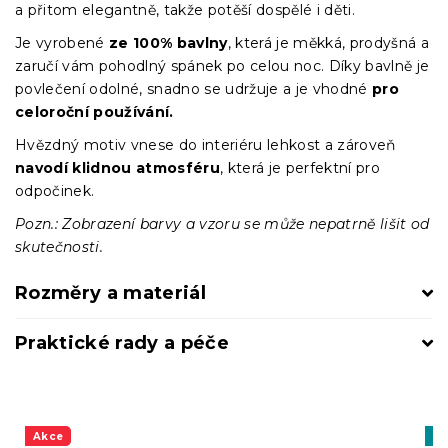
a přitom elegantně, takže potěší dospělé i děti.
Je vyrobené
ze 100% bavlny
, která je měkká, prodyšná a
zaručí vám pohodlný spánek po celou noc. Díky bavlně je
povlečení odolné, snadno se udržuje a je vhodné
pro
celoroční používání.
Hvězdný motiv vnese do interiéru lehkost a zároveň
navodí klidnou atmosféru
, která je perfektní pro
odpočinek.
Pozn.: Zobrazení barvy a vzoru se může nepatrně lišit od
skutečnosti.
Rozměry a materiál
Praktické rady a péče
Akce
Vý