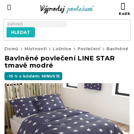
Přejít
NÁ
na
KO
obsah
HLEDAT
Domů
Místnosti
Ložnice
Povlečení
Bavlněné p
Bavlněné povlečení LINE STAR
tmavě modré
-15 % s kódem: MINUS15