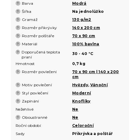
Barva
Modrá
?
Šířka
Na jednolůžko
?
Gramáž
130 g/m2
?
Rozměr přikrývky
140 x 200 cm
?
Rozměr polštáře
70 x 90 cm
?
Materiál
100% bavlna
?
Doporučená teplota
?
30 - 40 °C
praní
Hmotnost
0,7 kg
Rozměr povlečení
70 x 90 cm | 140 x 200
?
cm
Motiv povlečení
Hvězdy
,
Vánoční
?
Styl povlečení
Moderní
?
Zapínání
Knoflíky
?
Nežehlivé
Ne
Oboustranné
Ne
?
Roční období
Celoroční
Sady
Přikrývka a polštář