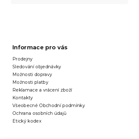
Z
á
p
Informace pro vás
a
t
Prodejny
í
Sledování objednávky
Možnosti dopravy
Možnosti platby
Reklamace a vrácení zboží
Kontakty
Všeobecné Obchodní podmínky
Ochrana osobních údajů
Etický kodex