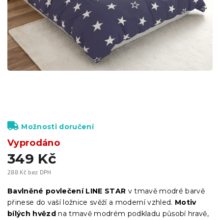
Možnosti doručení
Vyprodáno
349 Kč
288 Kč bez DPH
Měrná
cena:
Bavlněné povlečení LINE STAR
v tmavě modré barvě
přinese do vaší ložnice svěží a moderní vzhled.
Motiv
bílých hvězd
na tmavě modrém podkladu působí hravě,