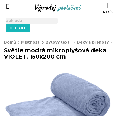
Přejít
NÁ
na
KO
obsah
HLEDAT
Domů
Místnosti
Bytový textil
Deky a přehozy
Světle modrá mikroplyšová deka
VIOLET, 150x200 cm