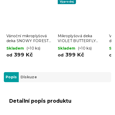
Výprodej
Vánoční mikroplyšová
Mikroplyšová deka
Vá
deka SNOWY FOREST
VIOLET BUTTERFLY
de
šedá
tmavě modrá
še
Skladem
(>10 ks)
Skladem
(>10 ks)
Sk
399 Kč
399 Kč
od
od
o
Popis
Diskuze
Detailní popis produktu