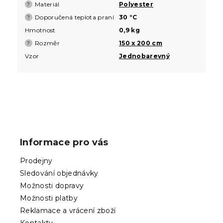
Materiál
Polyester
?
Doporučená teplota praní
30 °C
?
Hmotnost
0,9 kg
Rozměr
150 x 200 cm
?
Vzor
Jednobarevný
Z
á
p
Informace pro vás
a
t
Prodejny
í
Sledování objednávky
Možnosti dopravy
Možnosti platby
Reklamace a vrácení zboží
Kontakty