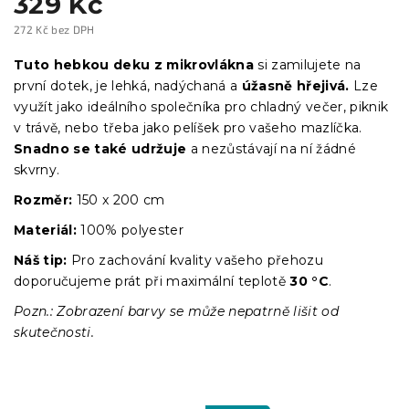
329 Kč
272 Kč bez DPH
Měrná
cena:
Tuto hebkou deku z mikrovlákna
si zamilujete na
první dotek, je lehká, nadýchaná a
úžasně hřejivá.
Lze
využít jako ideálního společníka pro chladný večer, piknik
v trávě, nebo třeba jako pelíšek pro vašeho mazlíčka.
Snadno se také udržuje
a nezůstávají na ní žádné
skvrny.
Rozměr:
150 x 200 cm
Materiál:
100% polyester
Náš tip:
Pro zachování kvality vašeho přehozu
doporučujeme prát při maximální teplotě
30 °C
.
Pozn.: Zobrazení barvy se může nepatrně lišit od
skutečnosti.