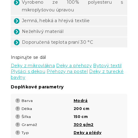
Vyrobeno ze 100% polyesteru s
mikroplyšovou úpravou
Jemná, hebká a hřejivá textilie
Nežehlivý materiál
Doporučená teplota praní 30 °C
Inspirujte se dál
Deky z mikrovlákna
Deky a přehozy
Bytový textil
Plyšáci s dekou
Přehozy na postel
Deky z turecké
bavlny
Doplňkové parametry
Barva
Modrá
?
Délka
200 cm
?
Šířka
150 cm
?
Gramáž
300 g/m2
?
Typ
Deky a plédy
?