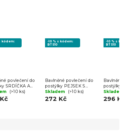
 s kódem:
-10 % s kódem:
-10 % s kódem
BTS10
BTS10
ěné povlečení do
Bavlněné povlečení do
Bavlněné po
lky SRDÍČKA A
postýlky PEJSEK S
postýlky R
KY krémové
dem
(>10 ks)
MEDVÍDKEM hnědé
Skladem
(>10 ks)
MEDVÍDKA 
Skladem
(>
 Kč
272 Kč
296 Kč