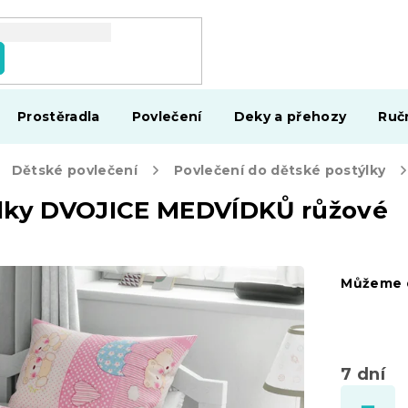
Prostěradla
Povlečení
Deky a přehozy
Ruč
Dětské povlečení
Povlečení do dětské postýlky
ýlky DVOJICE MEDVÍDKŮ růžové
Můžeme d
7 dní