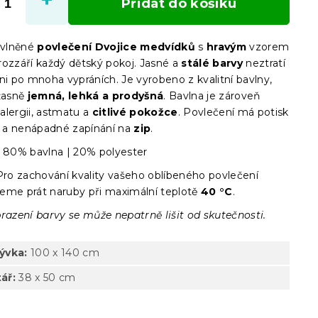
Přidat do košíku
bavlněné
povlečení Dvojice medvídků
s
hravým
vzorem
rozzáří každý dětský pokoj. Jasné a
stálé barvy
neztratí
ni po mnoha vypráních. Je vyrobeno z kvalitní bavlny,
žasně
jemná, lehká a prodyšná
. Bavlna je zároveň
i alergii, astmatu a
citlivé pokožce
. Povlečení má potisk
 a nenápadné zapínání na
zip
.
80% bavlna | 20% polyester
ro zachování kvality vašeho oblíbeného povlečení
eme prát naruby při maximální teplotě
40 °C
.
razení barvy se může nepatrně lišit od skutečnosti.
rývka:
100 x 140 cm
ář:
38 x 50 cm