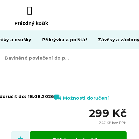
Prázdný košík
NÁKUPNÍ
KOŠÍK
níky a osušky
Přikrývka a polštář
Závěsy a záclon
Bavlněné povlečení do postýlky DVOJICE MEDVÍDKŮ růžové
oručit do:
18.08.2026
Možnosti doručení
299 Kč
247 Kč bez DPH
Měrn
cena: