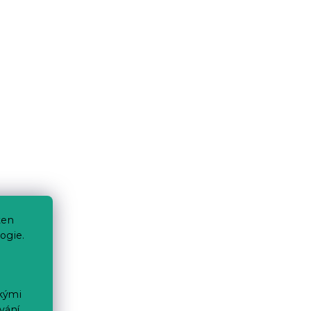
ten
ogie.
ckými
vání