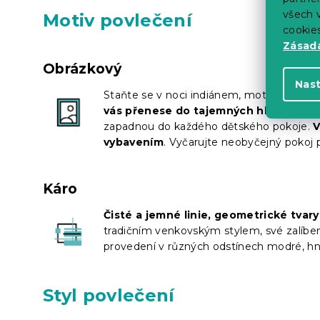
všech v
Motiv povlečení
cookie
Zásadá
Obrázkový
Nas
Staňte se v noci indiánem, motorkářem 
vás přenese do tajemných hlubin snů
zapadnou do každého dětského pokoje.
V
vybavením
. Vyčarujte neobyčejný pokoj 
Káro
Čisté a jemné linie, geometrické tva
tradičním venkovským stylem, své zalíben
provedení v různých odstínech modré, hněd
Styl povlečení