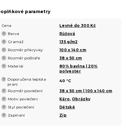
oplňkové parametry
Cena
Levné do 300 Kč
Barva
Růžová
?
Gramáž
135 g/m2
?
Rozměr přikrývky
100 x 140 cm
?
Rozměr polštáře
38 x 50 cm
?
Materiál
80% bavlna | 20%
?
polyester
Doporučená teplota
?
40 °C
praní
Rozměr povlečení
38 x 50 cm | 100 x 140 cm
?
Motiv povlečení
Káro
,
Obrázky
?
Styl povlečení
Dětské
?
Zapínání
Zip
?