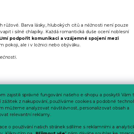
růžové. Barva lásky, hlubokých citů a něžnosti není pouze
kvapit i silné chlapíky. Každá romantická duše ocení noblesní
Umí podpořit komunikaci a vzájemné spojení mezi
ím pokoji, ale i v ložnici nebo obýváku.
ečnosti.
m zajistili správné fungování našeho e-shopu a poskytli Vám 
ší zážitek z nakupování, používáme cookies a podobné technol
im můžeme analyzovat návštěvnost, personalizovat obsah a
inuta se hodí?!
Povlečení na zip, je rychlé, pohodlné a
ovat relevantní reklamy.
i škrábání jsou tabu. Zip i jezdec jsou ploché a pečlivě
m okamžiku
.
ce o používání našich stránek sdílíme s reklamními a analyti
y. Kliknutím na „
Přijmout vše
“ nám dáváte souhlas ke zpraco