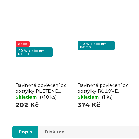
Akce
-10 % s kódem:
BTS10
-10 % s kódem:
BTS10
Bavlněné povlečení do
Bavlněné povlečení do
postýlky PLETENÉ
postýlky RŮŽOVÉ
ZEBRY hnědé
Skladem
(>10 ks)
KOSATKY bílé
Skladem
(1 ks)
202 Kč
374 Kč
Popis
Diskuze