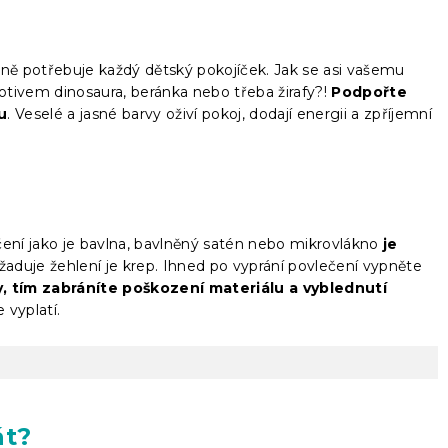
sně potřebuje každý dětský pokojíček. Jak se asi vašemu
tivem dinosaura, beránka nebo třeba žirafy?!
Podpořte
u
. Veselé a jasné barvy oživí pokoj, dodají energii a zpříjemní
čení jako je bavlna, bavlněný satén nebo mikrovlákno
je
yžaduje žehlení je krep. Ihned po vyprání povlečení vypněte
, tím zabráníte poškození materiálu a vyblednutí
 vyplatí.
át?