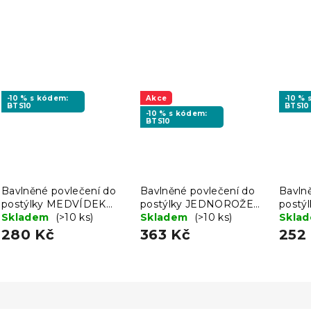
-10 % s kódem:
Akce
-10 %
BTS10
BTS10
-10 % s kódem:
BTS10
Bavlněné povlečení do
Bavlněné povlečení do
Bavln
postýlky MEDVÍDEK
postýlky JEDNOROŽEC
postý
LOVE hnědé
Skladem
(>10 ks)
A MĚSÍC bílé
Skladem
(>10 ks)
PUNTÍ
Skla
280 Kč
363 Kč
252