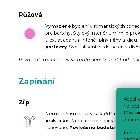
Růžová
Vymazlené bydlení v romantických tónech 
pro barbíny. Stylový interiér umí mile pře
a extravagantní interiér plný něhy a klidu.
partnery
. Své zalíbení najde nejen v dívč
Pozn. Zobrazení barvy se může nepatrně lišit od skut
Zapínání
Abycho
Zip
nejlep
Díky n
Nemáte času na zbyt a každá ušetřená m
zobraz
praktické
. Nepříjemné napínání, tlačení č
schované.
Povlečeno budete mít běhe
Informa
partner