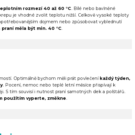
teplotním rozmezí 40 až 60 °C
. Bílé nebo bavlněné
krepu je vhodné zvolit teplotu nižší. Celkově vysoké teploty
 opotřebovanějším dojmem nebo způsobovat vyblednutí
 praní měla být min. 40 °C
.
jmostí. Optimálně bychom měli prát povlečení
každý týden,
by
. Pocení, nemoc nebo teplé letní měsíce přispívají k
ěji. S tím souvisí i nutnost praní samotných dek a polštářů.
ím použitím vyperte, změkne
.