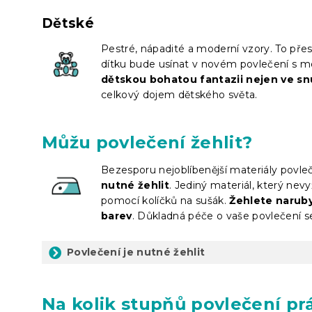
Dětské
Pestré, nápadité a moderní vzory. To pře
dítku bude usínat v novém povlečení s mo
dětskou bohatou fantazii nejen ve sn
celkový dojem dětského světa.
Můžu povlečení žehlit?
Bezesporu nejoblíbenější materiály povle
nutné žehlit
. Jediný materiál, který nev
pomocí kolíčků na sušák.
Žehlete naruby
barev
. Důkladná péče o vaše povlečení se
Povlečení je nutné žehlit
Na kolik stupňů povlečení pr