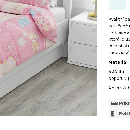
Kvalitní 
zaručeně 
na kráse a
která je ú
ideální př
medvídků
Materiál:
Náš tip:
P
doporučuj
Pozn.: Zob
Přik
Polšt