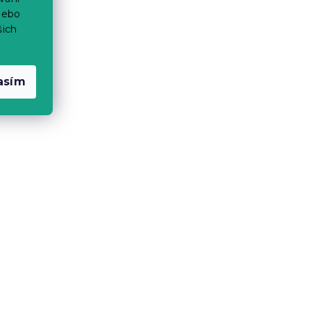
nebo
šich
asím