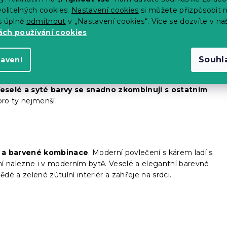
olitelných cookies.
Nastavení cookies
si můžete přizpůsobit 
s úplně
odmítnout
v „Nastavení cookies“. Více se dozvíte v na
ch používání cookies
Souhl
tavení
nebo se ponořte do říše pohádek.
Obrázkové povlečení
. Motivy zvířátek, květin nebo pohádkových postav
eselé a syté barvy se snadno zkombinují s ostatním
pro ty nejmenší.
ry a barvené kombinace
. Moderní povlečení s kárem ladí s
í nalezne i v moderním bytě. Veselé a elegantní barevné
é a zelené zútulní interiér a zahřeje na srdci.