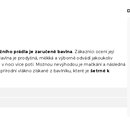
D
žního prádla je zaručeně bavlna
. Zákazníci ocení její
Bavlna je prodyšná, měkká a výborně odvádí jakoukoliv
se v noci více potí. Možnou nevýhodou je mačkání a následná
přírodní vlákno získané z bavlníku, které je
šetrné k