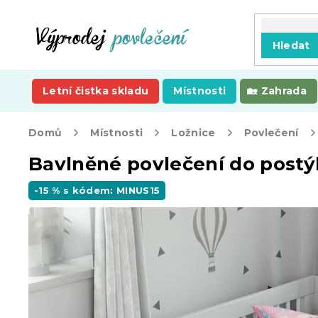
Přejít
na
obsah
Hledat
Letní čistka skladu
Místnosti
Zahrada
Domů
Místnosti
Ložnice
Povlečení
Bavlněné povlečení do post
-15 % s kódem: MINUS15