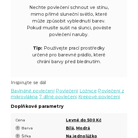
Nechte povlečení schnout ve stínu,
mimo přímé sluneční světlo, které
může způsobit vyblednutí barev.
Pokud musíte sušit na slunci, pověste
povlečení naruby.
Tip:
Používejte prací prostředky
určené pro barevné prádlo, které
chrání barvy před blednutím.
Inspirujte se dál
Bavlněné povlečení
Povlečení
Ložnice
Povlečení z
mikrovlákna
7 dílné povlečení
Krepové povlečení
Doplňkové parametry
Cena
Levné do 500 Kč
Barva
Bílá
,
Modrá
?
Šířka
Na jednolůžko
?