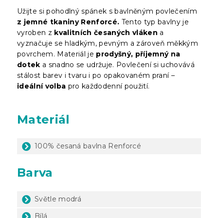
Užijte si pohodlný spánek s bavlněným povlečením
z jemné tkaniny Renforcé.
Tento typ bavlny je
vyroben z
kvalitních česaných vláken
a
vyznačuje se hladkým, pevným a zároveň měkkým
povrchem. Materiál je
prodyšný, příjemný na
dotek
a snadno se udržuje. Povlečení si uchovává
stálost barev i tvaru i po opakovaném praní –
ideální volba
pro každodenní použití.
Materiál
100% česaná bavlna Renforcé
Barva
Světle modrá
Bílá