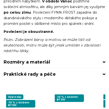
přírodním nábytkem.
V období Vánoc
podtrhne
sváteční atmosféru, ale díky jemným barvám jej využijete
po celou zimu
. Povlečení FYNN FROST zapadne do
skandinávského stylu i moderního dětského pokoje a
promění postel v oblíbené místo pro spánek i snění.
Povlečení je oboustranné.
Pozn.: Zobrazení barvy a motivu se může lišit od
skutečnosti, motiv může být jinak umístěn v závislosti
nástřihu látky.
Rozměry a materiál
Praktické rady a péče
Výprodej
-10 % s kódem:
Vý
BTS10
-10 % s kódem:
-1
BTS10
BT