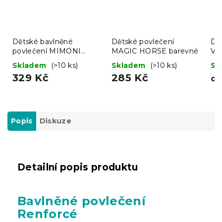
Dětské bavlněné
Dětské povlečení
Dě
povlečení MIMONI
MAGIC HORSE barevné
VW
SKATE CREW modré
Skladem
(>10 ks)
Skladem
(>10 ks)
Sk
329 Kč
285 Kč
o
Popis
Diskuze
Detailní popis produktu
Bavlněné povlečení
Renforcé