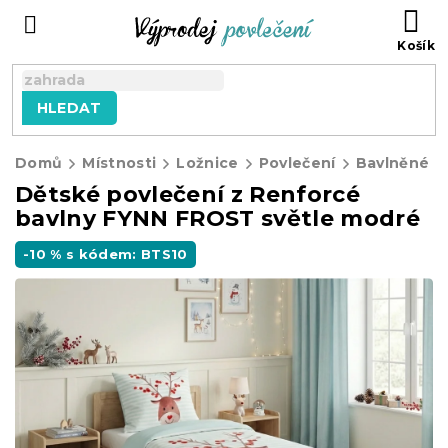
Přejít
NÁ
na
KO
obsah
HLEDAT
Domů
Místnosti
Ložnice
Povlečení
Bavlněné p
Dětské povlečení z Renforcé
bavlny FYNN FROST světle modré
-10 % s kódem: BTS10