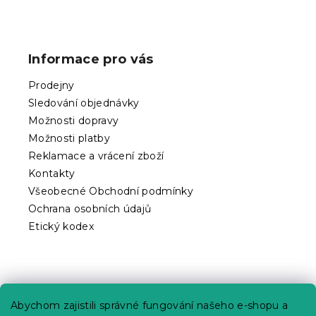
Z
á
p
Informace pro vás
a
t
Prodejny
í
Sledování objednávky
Možnosti dopravy
Možnosti platby
Reklamace a vrácení zboží
Kontakty
Všeobecné Obchodní podmínky
Ochrana osobních údajů
Etický kodex
Praktické informace
Abychom zajistili správné fungování našeho e-shopu a