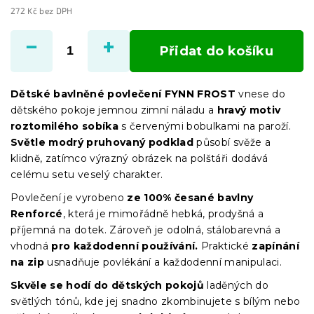
272 Kč bez DPH
Měrná
cena:
Přidat do košíku
Dětské bavlněné povlečení FYNN FROST
vnese do
dětského pokoje jemnou zimní náladu a
hravý motiv
roztomilého sobíka
s červenými bobulkami na paroží.
Světle modrý pruhovaný podklad
působí svěže a
klidně, zatímco výrazný obrázek na polštáři dodává
celému setu veselý charakter.
Povlečení je vyrobeno
ze 100% česané bavlny
Renforcé
, která je mimořádně hebká, prodyšná a
příjemná na dotek. Zároveň je odolná, stálobarevná a
vhodná
pro každodenní používání.
Praktické
zapínání
na zip
usnadňuje povlékání a každodenní manipulaci.
Skvěle se hodí do dětských pokojů
laděných do
světlých tónů, kde jej snadno zkombinujete s bílým nebo