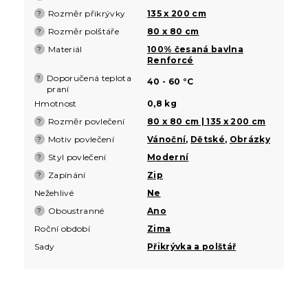
Rozměr přikrývky
135 x 200 cm
?
Rozměr polštáře
80 x 80 cm
?
Materiál
100% česaná bavlna
?
Renforcé
Doporučená teplota
?
40 - 60 °C
praní
Hmotnost
0,8 kg
Rozměr povlečení
80 x 80 cm | 135 x 200 cm
?
Motiv povlečení
Vánoční
,
Dětské
,
Obrázky
?
Styl povlečení
Moderní
?
Zapínání
Zip
?
Nežehlivé
Ne
Oboustranné
Ano
?
Roční období
Zima
Sady
Přikrývka a polštář