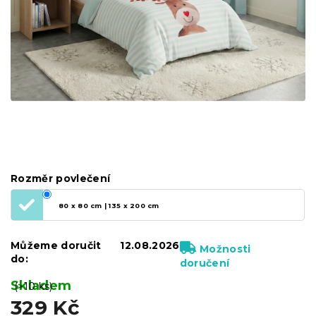
Rozměr povlečení
80 x 80 cm | 135 x 200 cm
Můžeme doručit
12.08.2026
Možnosti
do:
doručení
Skladem
(>10 ks)
329 Kč