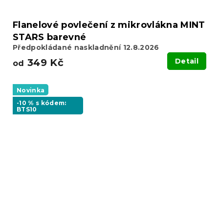
Flanelové povlečení z mikrovlákna MINT
STARS barevné
Předpokládané naskladnění 12.8.2026
349 Kč
Detail
od
Novinka
-10 % s kódem:
BTS10