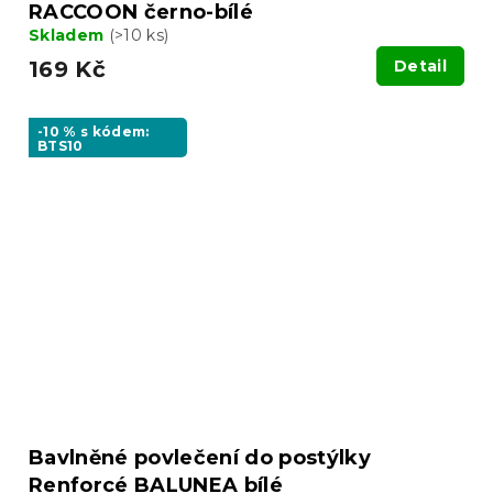
RACCOON černo-bílé
Skladem
(>10 ks)
169 Kč
Detail
-10 % s kódem:
BTS10
Bavlněné povlečení do postýlky
Renforcé BALUNEA bílé