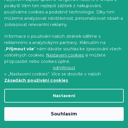
poskytli Vám ten nejlepší zážitek z nakupování,
374 Kč
Do Košíku
používáme cookies a podobné technologie. Díky nim
můžeme analyzovat návštěvnost, personalizovat obsah a
zobrazovat relevantní reklamy.
-10 % s kódem:
BTS10
Informace o používání našich stránek sdílíme s
reklamními a analytickými partnery. Kliknutím na
„
Přijmout vše
“ nám dáváte souhlas ke zpracování všech
volitelných cookies.
Nastavení cookies
si můžete
přizpůsobit nebo cookies úplně
odmítnout
v „Nastavení cookies“. Více se dozvíte v našich
Zásadách používání cookies
Nastavení
Dětské bavlněné povlečení MAGIC
Souhlasím
UNICORN bílé, 100% bavlna
Skladem
(>10 ks)