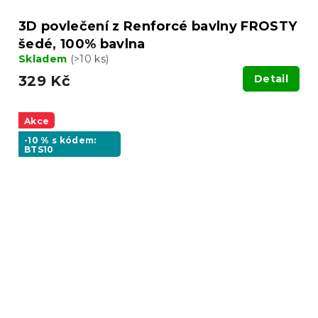
3D povlečení z Renforcé bavlny FROSTY
šedé, 100% bavlna
Skladem
(>10 ks)
329 Kč
Detail
Akce
-10 % s kódem:
BTS10