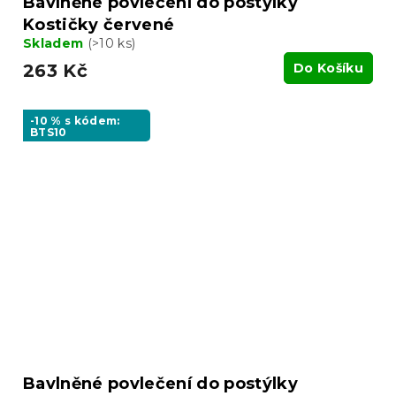
Bavlněné povlečení do postýlky
Kostičky červené
Skladem
(>10 ks)
263 Kč
Do Košíku
-10 % s kódem:
BTS10
Bavlněné povlečení do postýlky