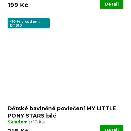
199 Kč
Detail
-10 % s kódem:
BTS10
Dětské bavlněné povlečení MY LITTLE
PONY STARS bílé
Skladem
(>10 ks)
218 Kč
Detail