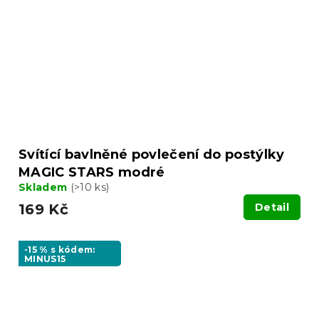
Svítící bavlněné povlečení do postýlky
MAGIC STARS modré
Skladem
(>10 ks)
169 Kč
Detail
-15 % s kódem:
MINUS15