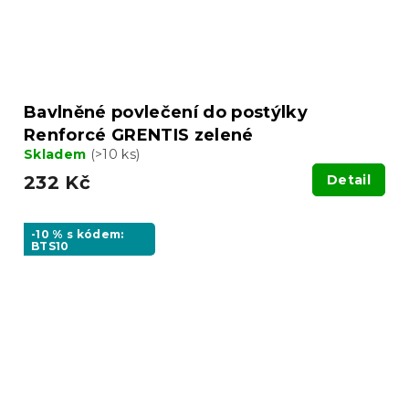
Bavlněné povlečení do postýlky
Renforcé GRENTIS zelené
Skladem
(>10 ks)
232 Kč
Detail
-10 % s kódem:
BTS10