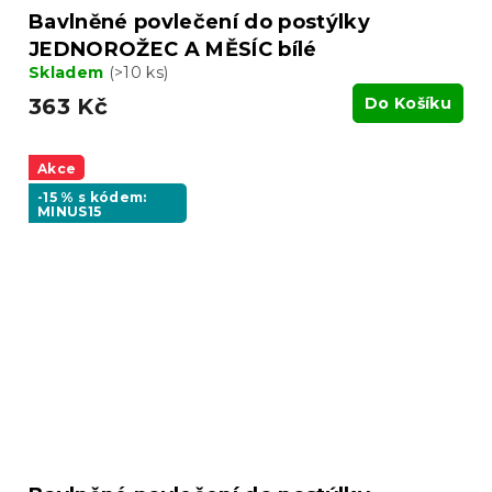
Bavlněné povlečení do postýlky
JEDNOROŽEC A MĚSÍC bílé
Skladem
(>10 ks)
363 Kč
Do Košíku
Akce
-15 % s kódem:
MINUS15