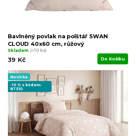
k
t
ů
Bavlněný povlak na polštář SWAN
CLOUD 40x60 cm, růžový
Skladem
(>10 ks)
39 Kč
Do Košíku
Novinka
-10 % s kódem:
BTS10