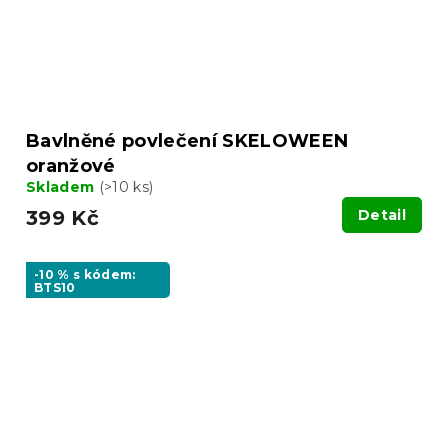
Bavlněné povlečení SKELOWEEN
oranžové
Skladem
(>10 ks)
399 Kč
Detail
-10 % s kódem:
BTS10