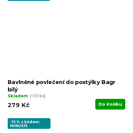
Bavlněné povlečení do postýlky Bagr
bílý
Skladem
(>10 ks)
279 Kč
Do Košíku
-15 % s kódem:
MINUS15