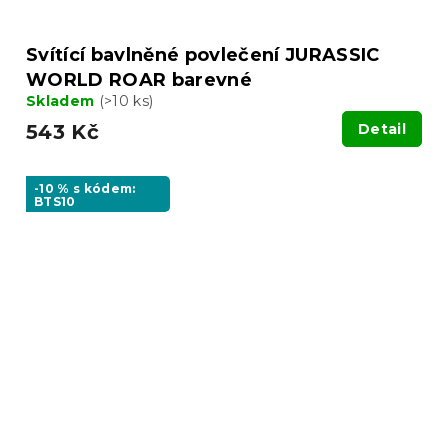
Svítící bavlněné povlečení JURASSIC
WORLD ROAR barevné
Skladem
(>10 ks)
543 Kč
Detail
-10 % s kódem:
BTS10