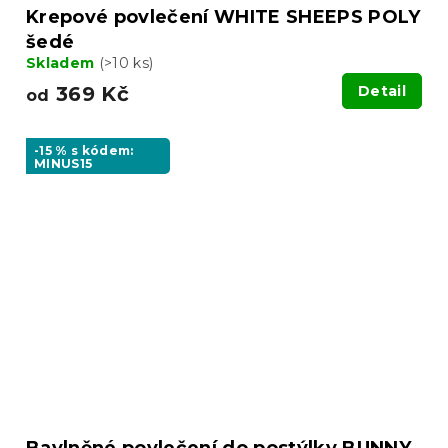
Krepové povlečení WHITE SHEEPS POLY
šedé
Skladem
(>10 ks)
369 Kč
Detail
od
-15 % s kódem:
MINUS15
Bavlněné povlečení do postýlky BUNNY