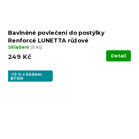
Bavlněné povlečení do postýlky
Renforcé LUNETTA růžové
Skladem
(6 ks)
249 Kč
Detail
-10 % s kódem:
BTS10