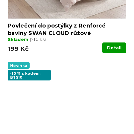
Povlečení do postýlky z Renforcé
bavlny SWAN CLOUD růžové
Skladem
(>10 ks)
199 Kč
Detail
Novinka
-10 % s kódem:
BTS10