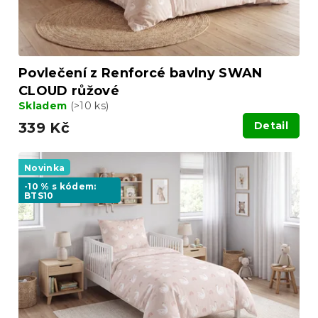
Povlečení z Renforcé bavlny SWAN
CLOUD růžové
Skladem
(>10 ks)
339 Kč
Detail
Novinka
-10 % s kódem:
BTS10