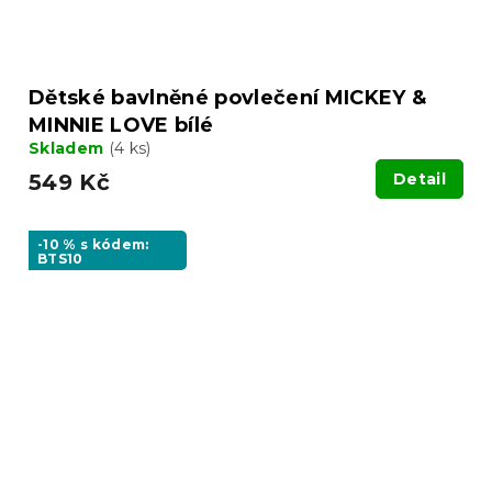
Dětské bavlněné povlečení MICKEY &
MINNIE LOVE bílé
Skladem
(4 ks)
549 Kč
Detail
-10 % s kódem:
BTS10