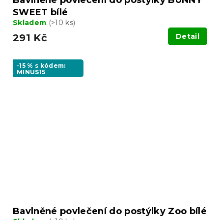
SWEET bílé
Skladem
(>10 ks)
291 Kč
Detail
-15 % s kódem:
MINUS15
Bavlněné povlečení do postýlky Zoo bílé