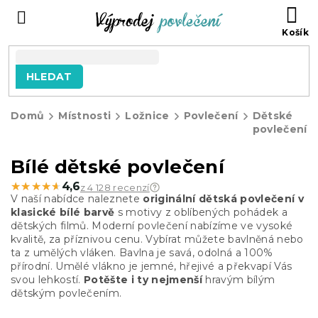
Přejít
NÁ
na
KO
obsah
HLEDAT
Domů
Místnosti
Ložnice
Povlečení
Dětské
povlečení
Bílé dětské povlečení
★★★★★
★★★★★
4,6
z 4 128 recenzí
V naší nabídce naleznete
originální dětská povlečení v
klasické bílé barvě
s motivy z oblíbených pohádek a
dětských filmů. Moderní povlečení nabízíme ve vysoké
kvalitě, za příznivou cenu. Vybírat můžete bavlněná nebo
ta z umělých vláken. Bavlna je savá, odolná a 100%
přírodní. Umělé vlákno je jemné, hřejivé a překvapí Vás
svou lehkostí.
Potěšte i ty nejmenší
hravým bílým
dětským povlečením.