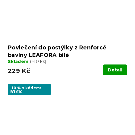
Povlečení do postýlky z Renforcé
bavlny LEAFORA bílé
Skladem
(>10 ks)
229 Kč
Detail
-10 % s kódem:
BTS10