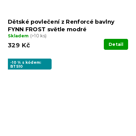
Dětské povlečení z Renforcé bavlny
FYNN FROST světle modré
Skladem
(>10 ks)
329 Kč
Detail
-10 % s kódem:
BTS10